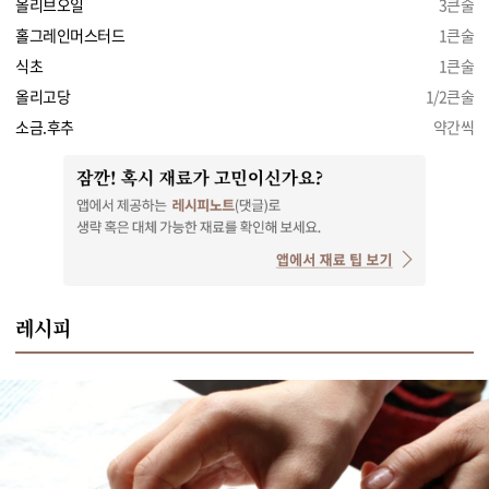
올리브오일
3큰술
홀그레인머스터드
1큰술
식초
1큰술
올리고당
1/2큰술
소금.후추
약간씩
레시피