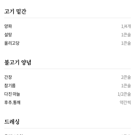
고기 밑간
양파
1/4개
설탕
1큰술
올리고당
1큰술
불고기 양념
간장
2큰술
참기름
1큰술
다진 마늘
1/2큰술
후추.통깨
약간씩
드레싱