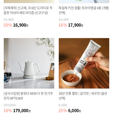
[자체제작] 신고배, 국내산 도라지로 착
독일제 키친 원툴! 트라이앵글 4종 (개별
즙한 아내의 배도라지즙 (신규구성)
선택)
33,900
21,200
16,900
17,900
50
%
16
%
원
원
[공식수입원] 발뮤다 NEW 더 팟 전기주
30년 전통 멜젓 / 갈치젓 / 새우젓 (옵션
전자 KPT01KR
선택)
199,000
8,000
179,000
6,000
10
%
25
%
원
원