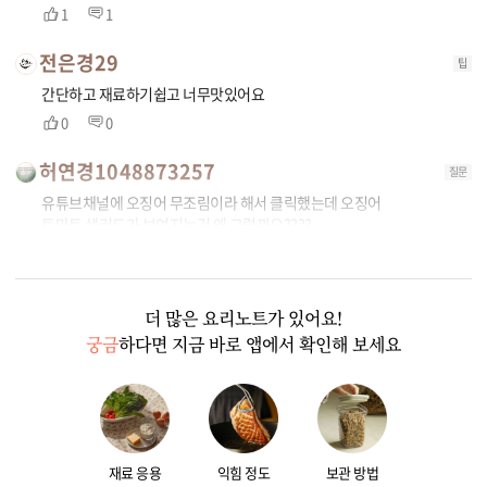
1
1
전은경29
팁
간단하고 재료하기쉽고 너무맛있어요
0
0
허연경1048873257
질문
유튜브채널에 오징어 무조림이라 해서 클릭했는데 오징어
토마토 샐러드가 보여지는건 왜 그럴까요????
0
0
더 많은 요리노트가 있어요!
궁금
하다면 지금 바로 앱에서 확인해 보세요
재료 응용
익힘 정도
보관 방법