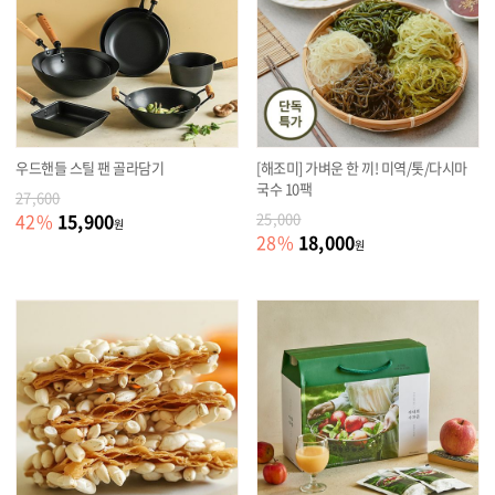
우드핸들 스틸 팬 골라담기
[해조미] 가벼운 한 끼! 미역/톳/다시마
국수 10팩
27,600
15,900
42
%
25,000
원
18,000
28
%
원