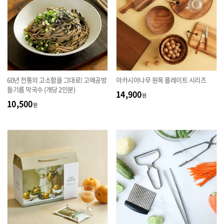
60년 전통의 고소함을 그대로! 고메공방
아카시아나무 원목 플레이트 시리즈
들기름 막국수 (개당 2인분)
14,900
원
10,500
원