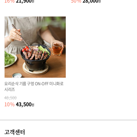
21,900
28,000
16
%
50
%
원
원
요리순삭 기름 구멍 ON-OFF 미니화로
시리즈
48,500
43,500
10
%
원
고객센터