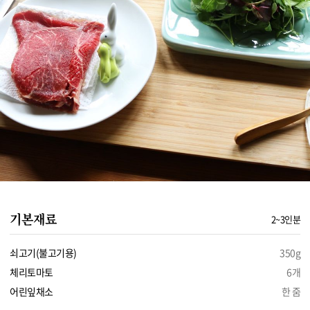
기본재료
2~3인분
쇠고기(불고기용)
350g
체리토마토
6개
어린잎채소
한 줌