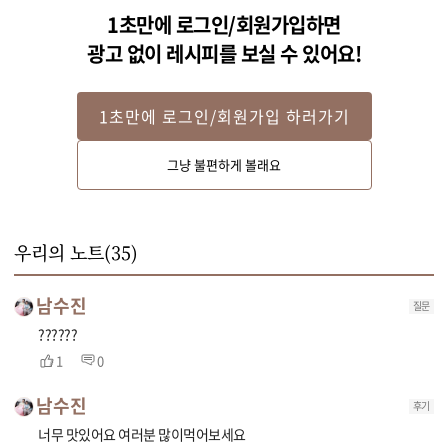
1초만에 로그인/회원가입하면
광고 없이 레시피를 보실 수 있어요!
1초만에 로그인/회원가입 하러가기
STEP 2
그냥 불편하게 볼래요
쇠고기에 불고기 양념 재료를 골고루 버무린 후 달군 팬에 넣고 익을 때까지 볶
아주세요.
우리의 노트(
35
)
남수진
질문
??????
1
0
남수진
후기
너무 맛있어요 여러분 많이먹어보세요