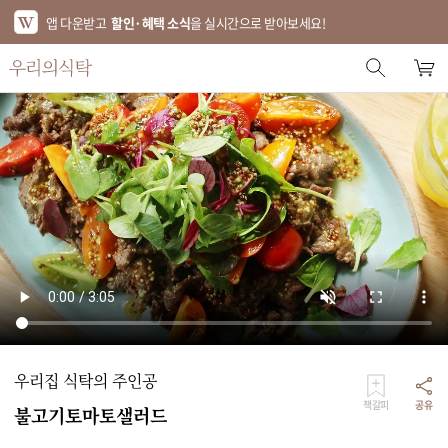
앱 다운받고
할인·혜택 소식
을 실시간으로 받아보세요!
스토어 홈
에디터 추천
한정특가
베스트
신상품
기획전
브랜드
우리집 식탁의 주인공
푸드
책갈피
공유
불고기토마토샐러드
키친