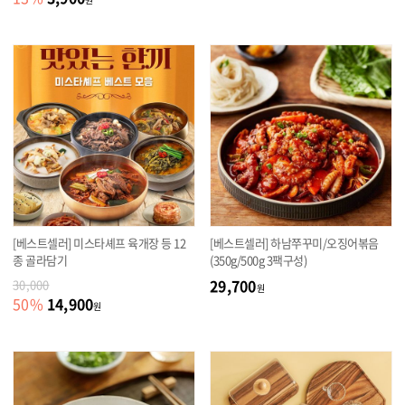
[베스트셀러] 미스타셰프 육개장 등 12
[베스트셀러] 하남쭈꾸미/오징어볶음
종 골라담기
(350g/500g 3팩구성)
29,700
30,000
원
14,900
50
%
원