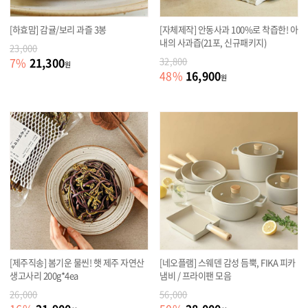
[하효맘] 감귤/보리 과즐 3봉
[자체제작] 안동사과 100%로 착즙한! 아
내의 사과즙(21포, 신규패키지)
23,000
21,300
7
%
32,800
원
16,900
48
%
원
[제주직송] 봄기운 물씬! 햇 제주 자연산
[네오플램] 스웨덴 감성 듬뿍, FIKA 피카
생고사리 200g*4ea
냄비 / 프라이팬 모음
26,000
56,000