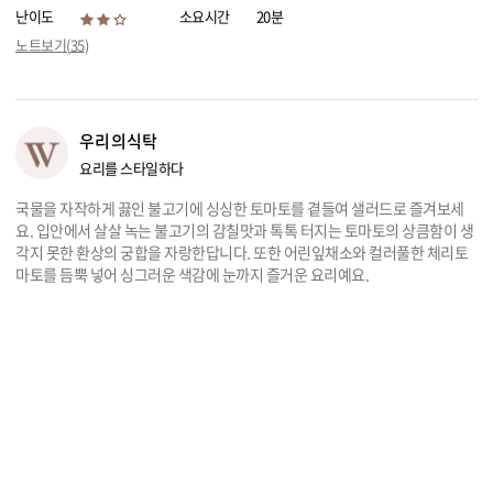
난이도
소요시간
20분
리빙
노트보기(
35
)
가전
우리의식탁
요리를 스타일하다
국물을 자작하게 끓인 불고기에 싱싱한 토마토를 곁들여 샐러드로 즐겨보세
요. 입안에서 살살 녹는 불고기의 감칠맛과 톡톡 터지는 토마토의 상큼함이 생
각지 못한 환상의 궁합을 자랑한답니다. 또한 어린잎채소와 컬러풀한 체리토
마토를 듬뿍 넣어 싱그러운 색감에 눈까지 즐거운 요리예요.