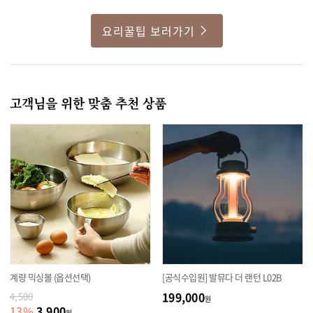
요리꿀팁 보러가기
고객님을 위한 맞춤 추천 상품
계량 믹싱볼 (옵션선택)
[공식수입원] 발뮤다 더 랜턴 L02B
199,000
4,500
원
3,900
13
%
원