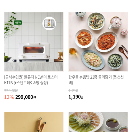
[공식수입원] 발뮤다 NEW 더 토스터
한우물 볶음밥 23종 골라담기 (옵션선
K11B (+스텐트레이&망 증정)
택)
339,000
1,210
1,190
299,000
12
%
원
원