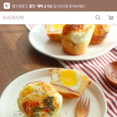
앱 다운받고
할인·혜택 소식
을 실시간으로 받아보세요!
스토어 홈
에디터 추천
한정특가
베스트
신상품
기획전
브랜드
푸드
키친