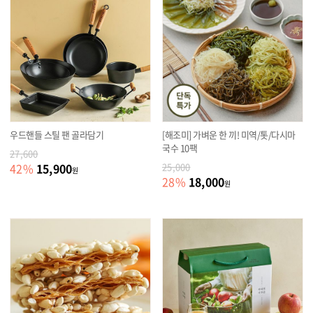
우드핸들 스틸 팬 골라담기
[해조미] 가벼운 한 끼! 미역/톳/다시마
국수 10팩
27,600
15,900
42
%
25,000
원
18,000
28
%
원