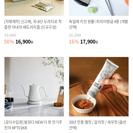
[자체제작] 신고배, 국내산 도라지로 착
독일제 키친 원툴! 트라이앵글 4종 (개별
즙한 아내의 배도라지즙 (신규구성)
선택)
33,900
21,200
16,900
17,900
50
%
16
%
원
원
[공식수입원] 발뮤다 NEW 더 팟 전기주
30년 전통 멜젓 / 갈치젓 / 새우젓 (옵션
전자 KPT01KR
선택)