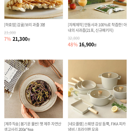
[하효맘] 감귤/보리 과즐 3봉
[자체제작] 안동사과 100%로 착즙한! 아
내의 사과즙(21포, 신규패키지)
23,000
21,300
7
%
32,800
원
16,900
48
%
원
[제주직송] 봄기운 물씬! 햇 제주 자연산
[네오플램] 스웨덴 감성 듬뿍, FIKA 피카
생고사리 200g*4ea
냄비 / 프라이팬 모음