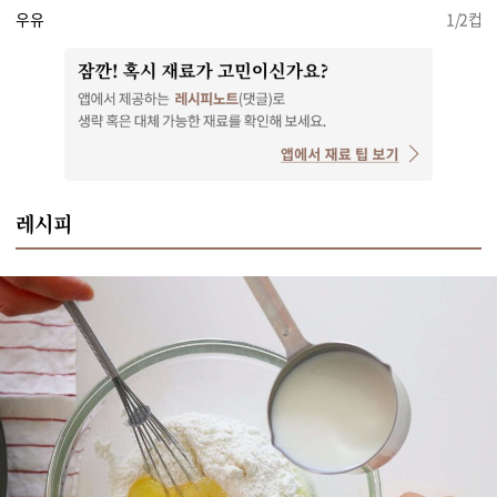
우유
1/2컵
레시피