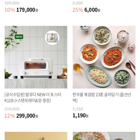
199,000
8,000
179,000
6,000
10
%
25
%
원
원
[공식수입원] 발뮤다 NEW 더 토스터
한우물 볶음밥 23종 골라담기 (옵션선
K11B (+스텐트레이&망 증정)
택)
339,000
1,210
1,190
299,000
12
%
원
원