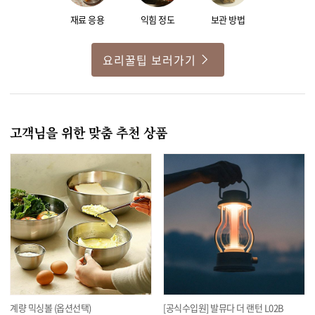
재료 응용
익힘 정도
보관 방법
요리꿀팁 보러가기
고객님을 위한 맞춤 추천 상품
계량 믹싱볼 (옵션선택)
[공식수입원] 발뮤다 더 랜턴 L02B