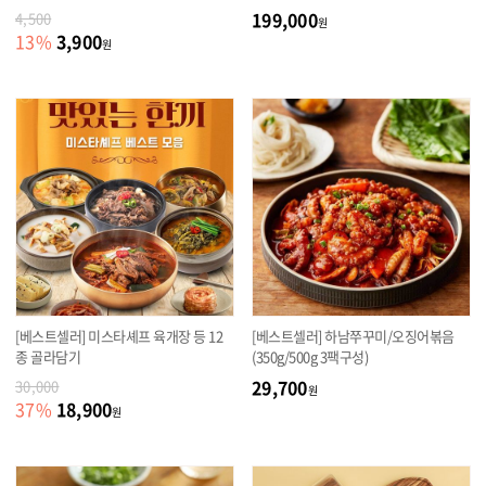
199,000
4,500
원
3,900
13
%
원
[베스트셀러] 미스타셰프 육개장 등 12
[베스트셀러] 하남쭈꾸미/오징어볶음
종 골라담기
(350g/500g 3팩구성)
29,700
30,000
원
18,900
37
%
원