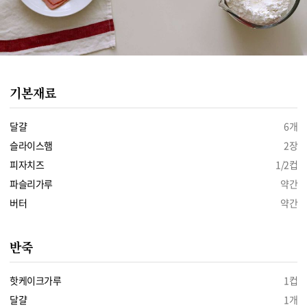
기본재료
달걀
6개
슬라이스햄
2장
피자치즈
1/2컵
파슬리가루
약간
버터
약간
반죽
핫케이크가루
1컵
달걀
1개