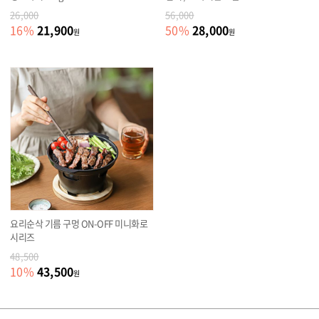
26,000
56,000
21,900
28,000
16
%
50
%
원
원
요리순삭 기름 구멍 ON-OFF 미니화로
시리즈
48,500
43,500
10
%
원