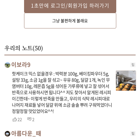
STEP 2
1초만에 로그인/회원가입 하러가기
머핀틀에 녹인 버터를 바른 후, 반죽을 1큰술 정도 넣고 슬라이스햄을 올려주
그냥 불편하게 볼래요
세요. 달걀을 깨서 넣고, 반죽 1큰술을 올린 후 피자치즈와 파슬리가루를 뿌려
주세요.
우리의 노트(
50
)
이보라9
팁
핫케이크 믹스 없을경우 : 박력분 100g, 베이킹파우더 5g,
설탕 33g, 소금 1g을 잘 섞고~ 우유 80g, 달걀 1개, 녹인 무
염버터 10g, 레몬즙 5g을 섞어둔 가루류에 넣고 잘 섞어서
반죽으로 사용하시면 됩니다^^ 저도 찾아서 알게된 레시피
이긴한데~ 이렇게 반죽을 만들고, 우리의 식탁 레시피대로
나머지 재료들 넣어 달걀 위에 소금 솔솔 뿌려 구워먹었더니
정말정말 맛있었어요^^!
22
2
아름다운_때
팁