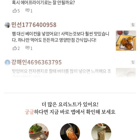
혹시 에어프라이기로는 잘 안될까요?
5
1
민선1776400958
팁
햄 대신 베이컨을 넣었어요!! 사먹는것보다 훨씬 맛있습니
다. 하나만 먹어도 든든하고 영양만점 간식입니다!
2
1
강해인4696363795
팁
맛있어요 전자렌지로 할때 버터를 많이 넣으면 느끼해요 조
금만 넣어도 돼요
2
1
더 많은 요리노트가 있어요!
궁금
하다면 지금 바로 앱에서 확인해 보세요