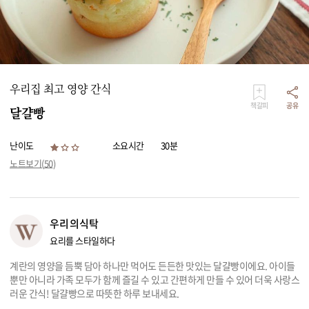
리빙
가전
우리집 최고 영양 간식
책갈피
공유
달걀빵
난이도
소요시간
30분
노트보기(
50
)
우리의식탁
요리를 스타일하다
계란의 영양을 듬뿍 담아 하나만 먹어도 든든한 맛있는 달걀빵이에요. 아이들
뿐만 아니라 가족 모두가 함께 즐길 수 있고 간편하게 만들 수 있어 더욱 사랑스
러운 간식! 달걀빵으로 따뜻한 하루 보내세요.