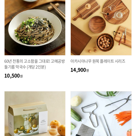
60년 전통의 고소함을 그대로! 고메공방
아카시아나무 원목 플레이트 시리즈
들기름 막국수 (개당 2인분)
14,900
원
10,500
원