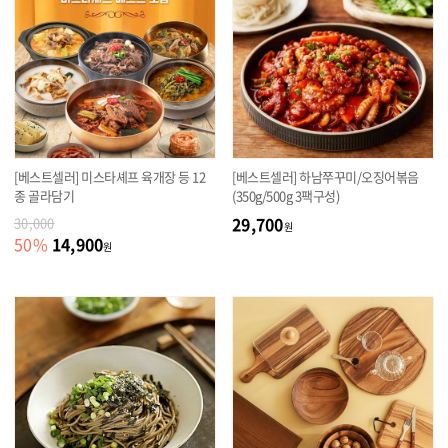
[베스트셀러] 미스타셰프 육개장 등 12
[베스트셀러] 하남쭈꾸미/오징어볶음
종 골라담기
(350g/500g 3팩구성)
29,700
30,000
원
14,900
50
%
원