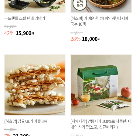
우드핸들 스틸 팬 골라담기
[해조미] 가벼운 한 끼! 미역/톳/다시마
국수 10팩
27,600
15,900
42
%
25,000
원
18,000
28
%
원
[하효맘] 감귤/보리 과즐 3봉
[자체제작] 안동사과 100%로 착즙한! 아
내의 사과즙(21포, 신규패키지)
23,000
21,300
7
%
32,800