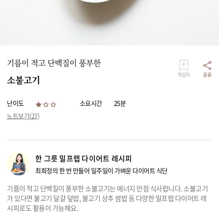
리빙
가전
기름이 적고 단백질이 풍부한
책갈피
공유
소불고기
난이도
소요시간
25분
노트보기(
27
)
한 그릇 밀프렙 다이어트 레시피
최희정의 한 번 만들어 일주일이 가벼운 다이어트 식단
기름이 적고 단백질이 풍부한 소불고기는 에너지 만점 식사랍니다. 소불고기
가 있다면 불고기 달걀 덮밥, 불고기 상추 쌈밥 등 다양한 밀프렙 다이어트 레
시피로도 활용이 가능해요.