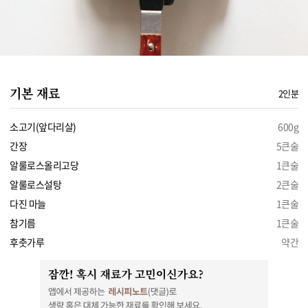
기본 재료
2인분
소고기(앞다리살)
600g
간장
5큰술
알룰로스올리고당
1큰술
알룰로스설탕
2큰술
다진 마늘
1큰술
참기름
1큰술
후춧가루
약간