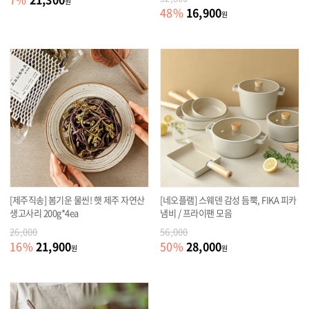
원
16,900
48
%
원
[제주직송] 봄기운 물씬! 햇 제주 자연산
[네오플램] 스웨덴 감성 듬뿍, FIKA 피카
생고사리 200g*4ea
냄비 / 프라이팬 모음
26,000
56,000
21,900
28,000
16
%
50
%
원
원