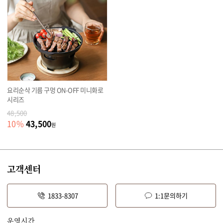
요리순삭 기름 구멍 ON-OFF 미니화로
시리즈
48,500
43,500
10
%
원
고객센터
1833-8307
1:1문의하기
운영시간