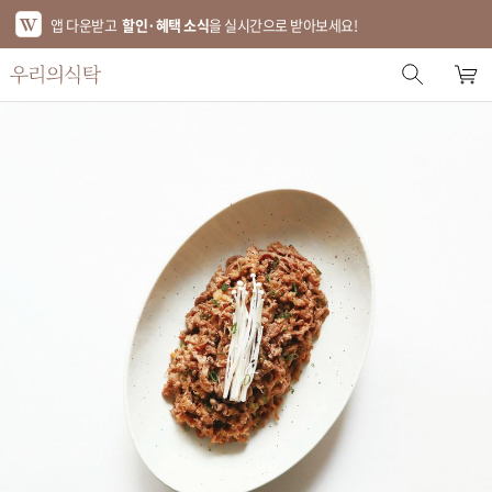
앱 다운받고
할인·혜택 소식
을 실시간으로 받아보세요!
스토어 홈
에디터 추천
한정특가
베스트
신상품
기획전
브랜드
푸드
키친