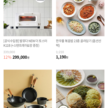
[공식수입원] 발뮤다 NEW 더 토스터
한우물 볶음밥 23종 골라담기 (옵션선
K11B (+스텐트레이&망 증정)
택)
339,000
1,210
1,190
299,000
12
%
원
원