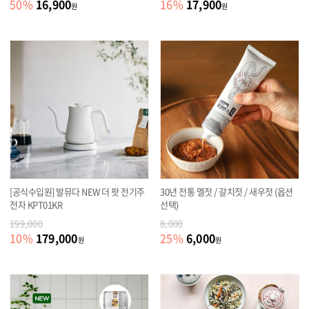
16,900
17,900
50
%
16
%
원
원
[공식수입원] 발뮤다 NEW 더 팟 전기주
30년 전통 멜젓 / 갈치젓 / 새우젓 (옵션
전자 KPT01KR
선택)
199,000
8,000
179,000
6,000
10
%
25
%
원
원