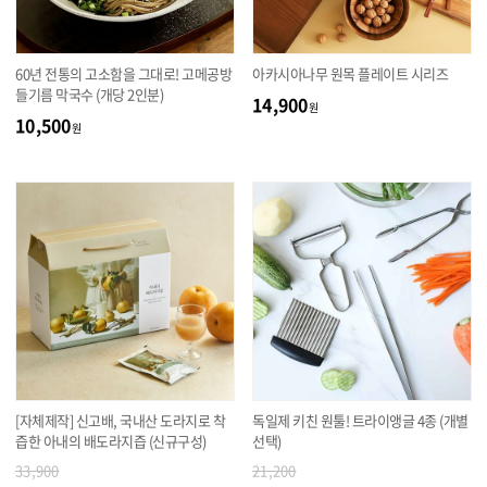
60년 전통의 고소함을 그대로! 고메공방
아카시아나무 원목 플레이트 시리즈
들기름 막국수 (개당 2인분)
14,900
원
10,500
원
[자체제작] 신고배, 국내산 도라지로 착
독일제 키친 원툴! 트라이앵글 4종 (개별
즙한 아내의 배도라지즙 (신규구성)
선택)
33,900
21,200