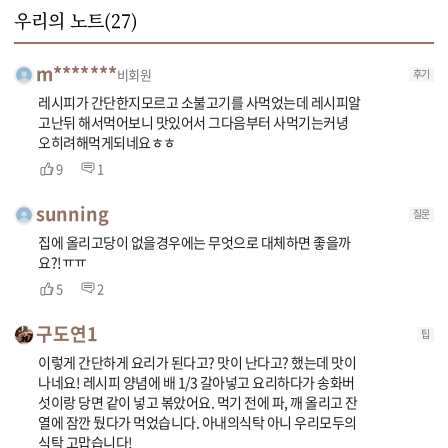
우리의 노트(
27
)
m*******
비회원
후기
레시피가 간단한지모르고 소불고기를 사먹었는데 레시피알
고난뒤 해서먹어보니 맛있어서 그다음부터 사먹기는커녕
오히려해먹게되네요ㅎㅎ
9
1
sunning
질문
집에 올리고당이 없을경우에는 무엇으로 대체하면 좋을까
요?!ㅠㅠ
5
2
구도연1
팁
이렇게 간단하게 요리가 된다고? 맛이 난다고? 했는데 맛이
나네요! 레시피 양념에 배 1/3 갈아넣고 요리하다가 송화버
섯이랑 당면 같이 넣고 볶았어요. 먹기 전에 파, 깨 올리고 잔
열에 잠깐 뒀다가 먹었습니다. 아내의식탁 아니 우리모두의
식탁 고맙습니다!