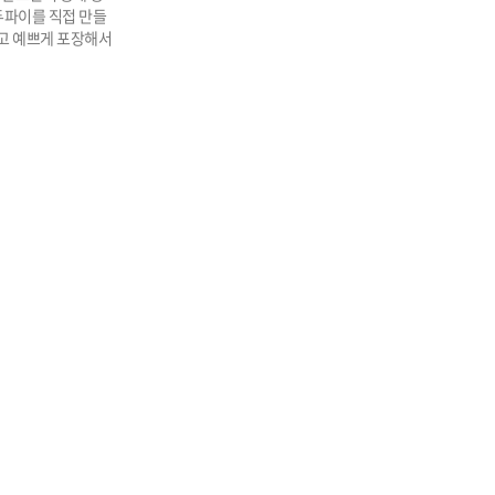
두파이를 직접 만들
고 예쁘게 포장해서