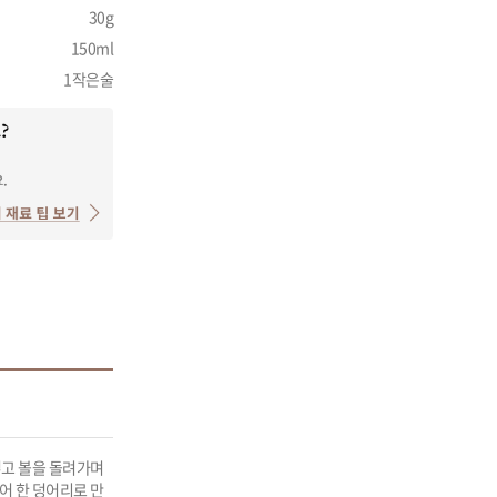
30g
150ml
1작은술
넣고 볼을 돌려가며 
어 한 덩어리로 만