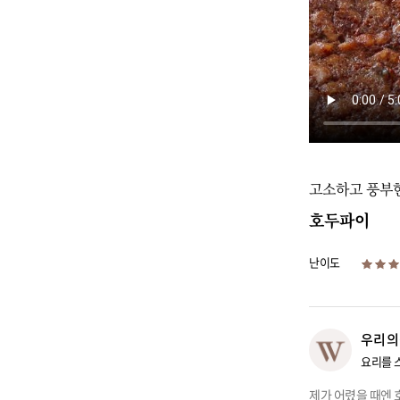
고소하고 풍부
호두파이
난이도
우리의
요리를 
제가 어렸을 때엔 