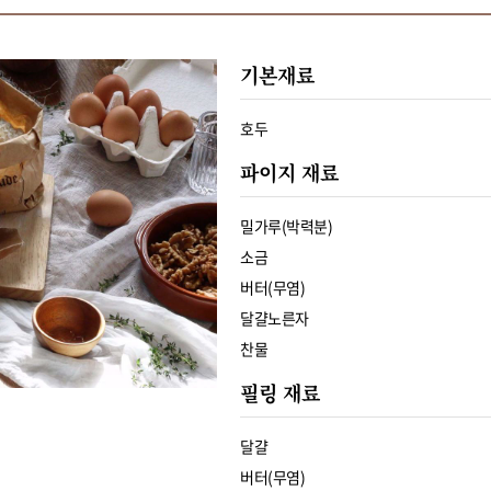
기본재료
호두
파이지 재료
밀가루(박력분)
소금
버터(무염)
달걀노른자
찬물
필링 재료
달걀
버터(무염)