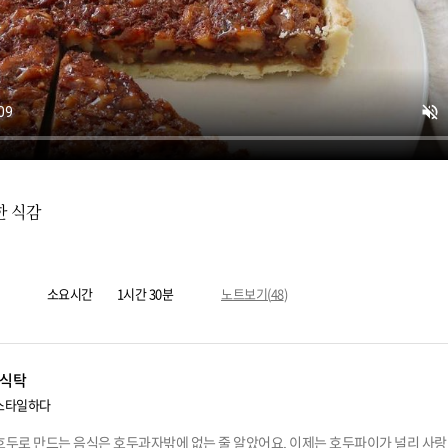
한 식감
소요시간
1시간 30분
노트보기(
48
)
식탁
스타일하다
호두로 만드는 음식은 호두과자밖에 없는 줄 알았어요. 이제는 호두파이가 널리 사랑