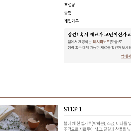
흑설탕
물엿
계핏가루
STEP 1
볼에 체 친 밀가루(박력분), 소금, 버터를 
주걱으로 자르듯이 섞고, 달걀과 찬물을 넣