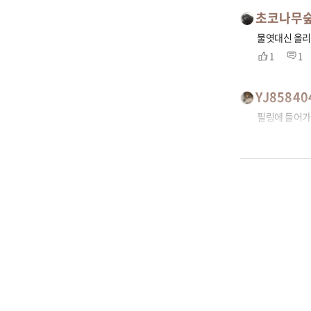
초코나무
물엿대신 올리
1
1
YJ85840
필링에 들어가
0
1