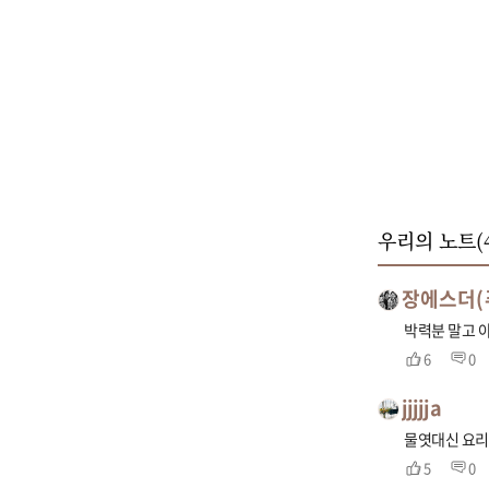
우리의 노트(
장에스더(
박력분 말고 
6
0
jjjjja
물엿대신 요리
5
0