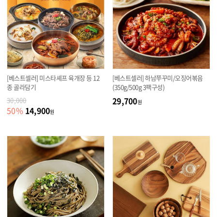
[베스트셀러] 미스타셰프 육개장 등 12
[베스트셀러] 하남쭈꾸미/오징어볶음
종 골라담기
(350g/500g 3팩구성)
29,700
30,000
원
14,900
50
%
원