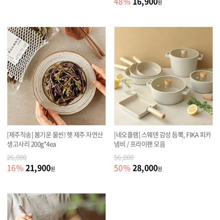
16,900
48
%
원
[제주직송] 봄기운 물씬! 햇 제주 자연산
[네오플램] 스웨덴 감성 듬뿍, FIKA 피카
생고사리 200g*4ea
냄비 / 프라이팬 모음
26,000
56,000
21,900
28,000
16
%
50
%
원
원