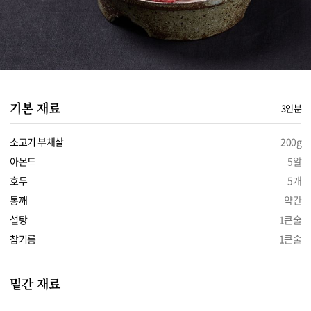
기본 재료
3인분
소고기 부채살
200g
아몬드
5알
호두
5개
통깨
약간
설탕
1큰술
참기름
1큰술
밑간 재료