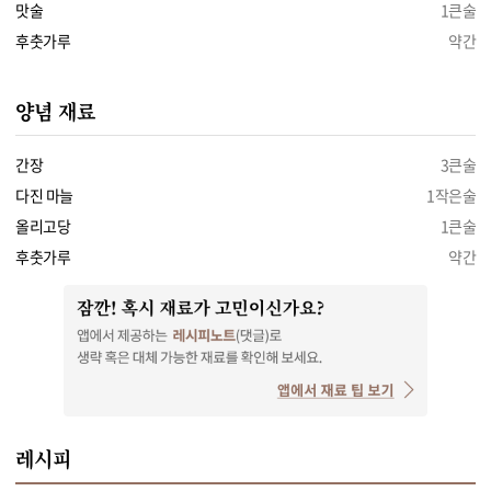
맛술
1큰술
후춧가루
약간
양념 재료
간장
3큰술
다진 마늘
1작은술
올리고당
1큰술
후춧가루
약간
레시피