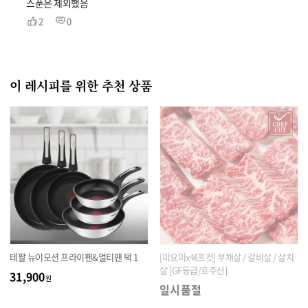
스푼은 제외했음
2
0
이 레시피를 위한 추천 상품
테팔 뉴이모션 프라이팬&멀티팬 택 1
[미요미x쉐프컷] 부채살 / 갈비살 / 살치
살 [GF등급/호주산]
31,900
원
일시품절