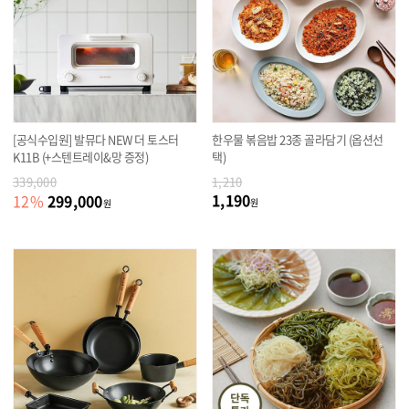
[공식수입원] 발뮤다 NEW 더 토스터
한우물 볶음밥 23종 골라담기 (옵션선
K11B (+스텐트레이&망 증정)
택)
339,000
1,210
1,190
299,000
12
%
원
원