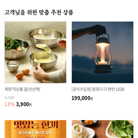
고객님을 위한 맞춤 추천 상품
계량 믹싱볼 (옵션선택)
[공식수입원] 발뮤다 더 랜턴 L02B
199,000
4,500
원
3,900
13
%
원