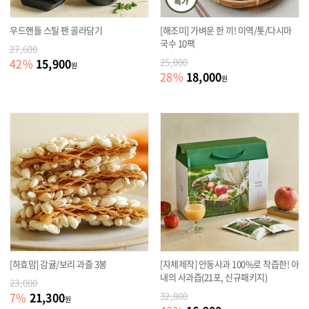
우드핸들 스틸 팬 골라담기
[해조미] 가벼운 한 끼! 미역/톳/다시마
국수 10팩
27,600
15,900
42
%
25,000
원
18,000
28
%
원
[하효맘] 감귤/보리 과즐 3봉
[자체제작] 안동사과 100%로 착즙한! 아
내의 사과즙(21포, 신규패키지)
23,000
21,300
7
%
32,800
원