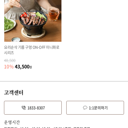
요리순삭 기름 구멍 ON-OFF 미니화로
시리즈
48,500
43,500
10
%
원
고객센터
1833-8307
1:1문의하기
운영시간