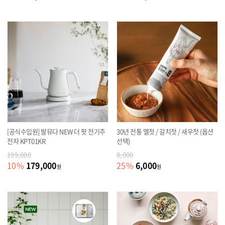
[공식수입원] 발뮤다 NEW 더 팟 전기주
30년 전통 멜젓 / 갈치젓 / 새우젓 (옵션
전자 KPT01KR
선택)
199,000
8,000
179,000
6,000
10
%
25
%
원
원