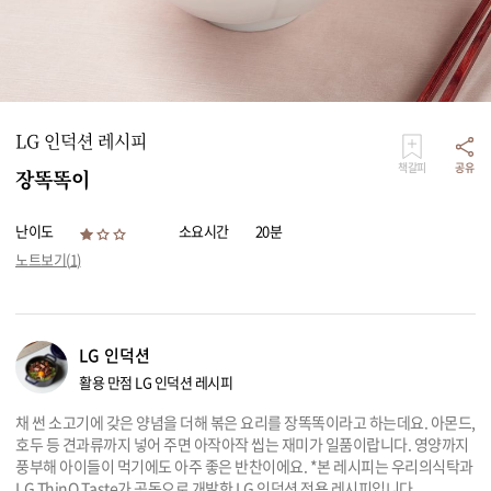
리빙
가전
LG 인덕션 레시피
책갈피
공유
장똑똑이
난이도
소요시간
20분
노트보기(
1
)
LG 인덕션
활용 만점 LG 인덕션 레시피
채 썬 소고기에 갖은 양념을 더해 볶은 요리를 장똑똑이라고 하는데요. 아몬드,
호두 등 견과류까지 넣어 주면 아작아작 씹는 재미가 일품이랍니다. 영양까지
풍부해 아이들이 먹기에도 아주 좋은 반찬이에요. *본 레시피는 우리의식탁과
LG ThinQ Taste가 공동으로 개발한 LG 인덕션 전용 레시피입니다.