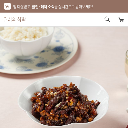
앱 다운받고
할인·혜택 소식
을 실시간으로 받아보세요!
스토어 홈
에디터 추천
한정특가
베스트
신상품
기획전
브랜드
푸드
키친