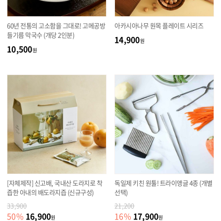
60년 전통의 고소함을 그대로! 고메공방
아카시아나무 원목 플레이트 시리즈
들기름 막국수 (개당 2인분)
14,900
원
10,500
원
[자체제작] 신고배, 국내산 도라지로 착
독일제 키친 원툴! 트라이앵글 4종 (개별
즙한 아내의 배도라지즙 (신규구성)
선택)
33,900
21,200
16,900
17,900
50
%
16
%
원
원