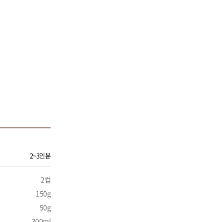
2~3인분
2컵
150g
50g
300ml