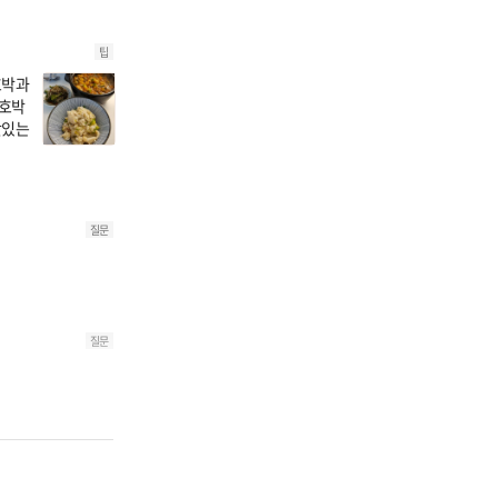
팁
호박과
애호박
맛있는
질문
질문