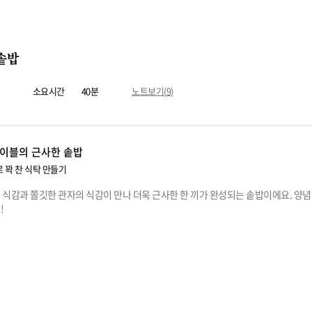
솥밥
소요시간
40분
노트보기(
9
)
이블의 근사한 솥밥
 꽉 찬 식탁 만들기
식감과 쫄깃한 관자의 식감이 만나 더욱 근사한 한 끼가 완성되는 솥밥이에요. 양
!