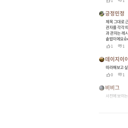
1
1
긍정민정
제목 그대로 
관자를 각각 
과 관자는 레
솥밥이에요👍
1
1
데이지이
따라해보고 싶
0
1
비비그
사진에 보이는 
0
0