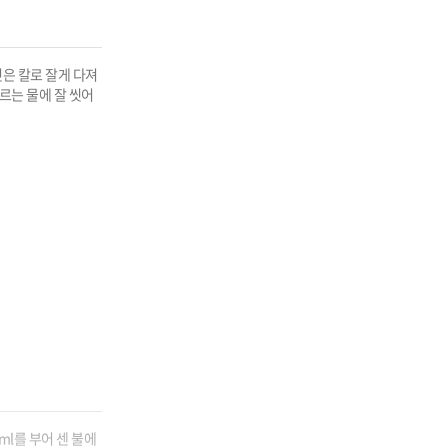
은 칼로 잘게 다져 
르는 물에 잘 씻어 
ml를 부어 센 불에