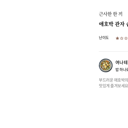
근사한 한 끼
애호박 관자 
난이도
여나테
밥 하나로
부드러운 애호박의 
맛있게 즐겨보세요