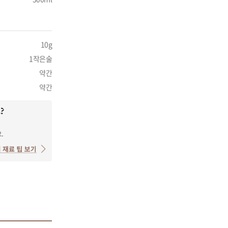
10g
1작은술
약간
약간