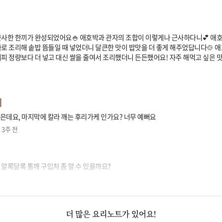
근사한 한끼가 완성되었어요🍚 애호박과 관자의 조합이 이렇게나 근사하다니💕 애
따로 조리해 솥밥 뜸들일 때 넣었더니 달큰한 맛이 밥맛을 더 좋게 해주었답니다🍲 
시피 정량보다 더 넣고 대신 쌀을 줄여서 조리했더니 든든했어요! 자주 해먹고 싶은 
이
은데요, 마지막에 칼라 깨는 후리가케 인가요? 너무 예뻐요
3주 전
알록달록 통깨 구입처 좀 알 수 있을까요?
더 많은 요리노트가 있어요!