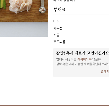
부재료
버터
새우젓
소금
포도씨유