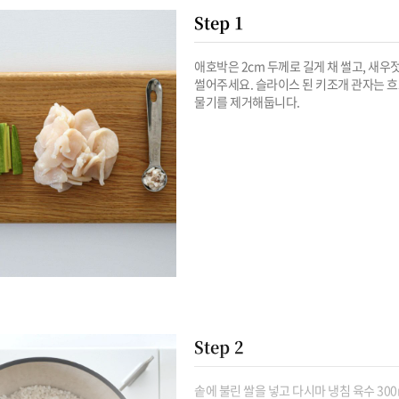
Step 1
애호박은 2cm 두께로 길게 채 썰고, 새우젓
썰어주세요. 슬라이스 된 키조개 관자는 흐
물기를 제거해둡니다.
Step 2
솥에 불린 쌀을 넣고 다시마 냉침 육수 300