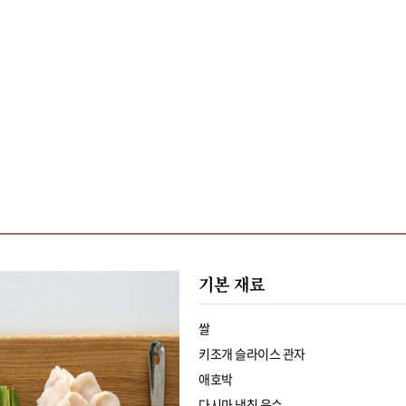
기본 재료
쌀
키조개 슬라이스 관자
애호박
다시마 냉침 육수