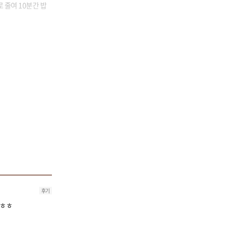
 줄여 10분간 밥
후기
ㅎㅎㅎ