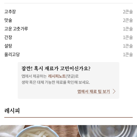
고추장
2큰술
맛술
2큰술
고운 고춧가루
1큰술
간장
1큰술
설탕
1큰술
올리고당
1큰술
레시피