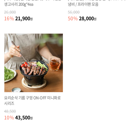
생고사리 200g*4ea
냄비 / 프라이팬 모음
26,000
56,000
21,900
28,000
16
%
50
%
원
원
요리순삭 기름 구멍 ON-OFF 미니화로
시리즈
48,500
43,500
10
%
원