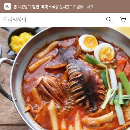
앱 다운받고
할인·혜택 소식
을 실시간으로 받아보세요!
스토어 홈
에디터 추천
한정특가
베스트
신상품
기획전
브랜드
푸드
키친