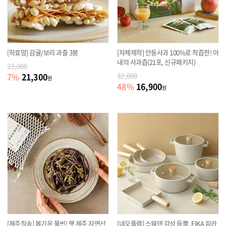
[하효맘] 감귤/보리 과즐 3봉
[자체제작] 안동사과 100%로 착즙한! 아
내의 사과즙(21포, 신규패키지)
23,000
21,300
7
%
32,800
원
16,900
48
%
원
[제주직송] 봄기운 물씬! 햇 제주 자연산
[네오플램] 스웨덴 감성 듬뿍, FIKA 피카