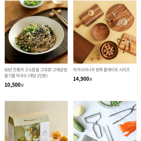
60년 전통의 고소함을 그대로! 고메공방
아카시아나무 원목 플레이트 시리즈
들기름 막국수 (개당 2인분)
14,900
원
10,500
원