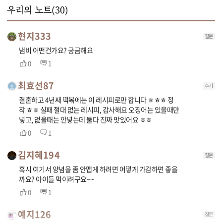
우리의 노트(
30
)
현지333
질문
냄비 어떤건가요? 궁금해요
0
1
최효선87
후기
결혼하고 4년째 떡볶에는 이 레시피로만 합니다 ㅎㅎㅎ 정
착 ㅎㅎ 실패 절대 없는 레시피, 감사해요 오징어는 있을때만
넣고, 없을때는 안넣는데 둘다 진짜 맛있어요 ㅎㅎ
0
1
김지혜194
질문
혹시 여기서 양념을 좀 안맵게 하려면 어떻게 가감하면 좋을
까요? 아이들 먹이려구요~~
0
1
예지126
질문