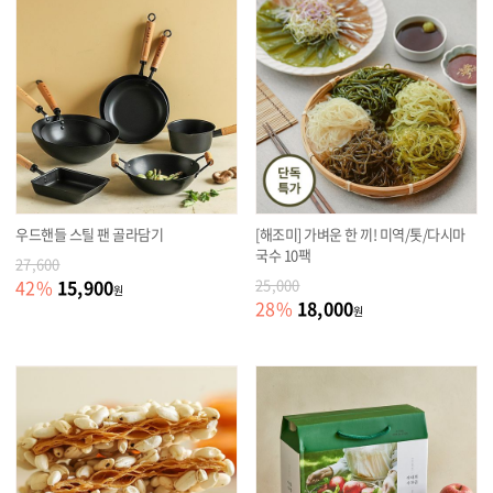
우드핸들 스틸 팬 골라담기
[해조미] 가벼운 한 끼! 미역/톳/다시마
국수 10팩
27,600
15,900
42
%
25,000
원
18,000
28
%
원