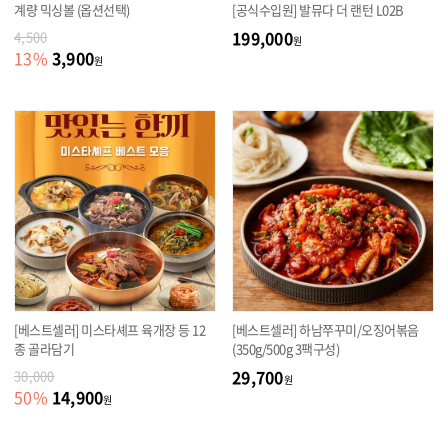
계량 믹싱볼 (옵션선택)
[공식수입원] 발뮤다 더 랜턴 L02B
199,000
4,500
원
3,900
13
%
원
[베스트셀러] 미스타셰프 육개장 등 12
[베스트셀러] 하남쭈꾸미/오징어볶음
종 골라담기
(350g/500g 3팩구성)
29,700
30,000
원
14,900
50
%
원