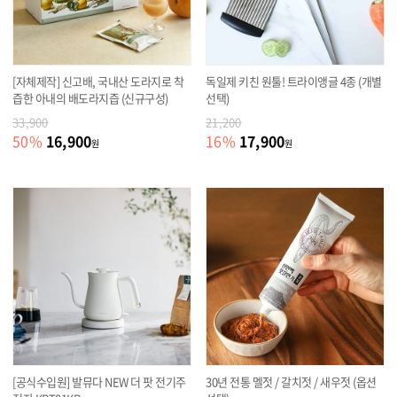
[자체제작] 신고배, 국내산 도라지로 착
독일제 키친 원툴! 트라이앵글 4종 (개별
즙한 아내의 배도라지즙 (신규구성)
선택)
33,900
21,200
16,900
17,900
50
%
16
%
원
원
[공식수입원] 발뮤다 NEW 더 팟 전기주
30년 전통 멜젓 / 갈치젓 / 새우젓 (옵션