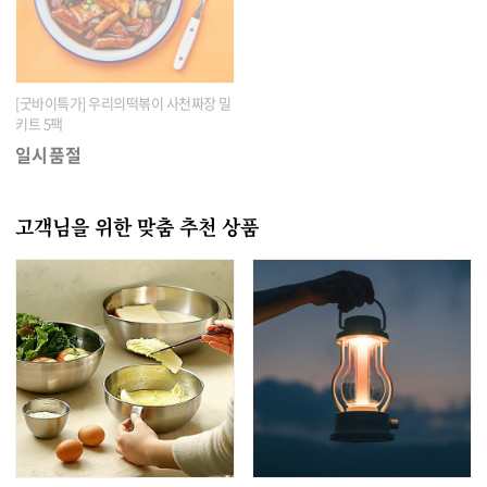
[굿바이특가] 우리의떡볶이 사천짜장 밀
키트 5팩
일시품절
고객님을 위한 맞춤 추천 상품