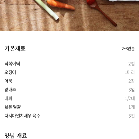
기본재료
2~3인분
떡볶이떡
2컵
오징어
1마리
어묵
2장
양배추
3잎
대파
1/2대
삶은 달걀
1개
다시마멸치새우 육수
3컵
양념 재료