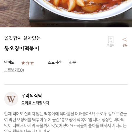
리빙
가전
쫄깃함이 살아있는
책갈피
공유
통오징어떡볶이
난이도
소요시간
30분
노트보기(
30
)
우리의식탁
요리를 스타일하다
언제 먹어도 질리지 않는 떡볶이에 색다름을 더해볼까요? 주로 튀김으로 곁들
여 먹던 오징어를 떡볶이 위에 올린 ‘통오징어 떡볶이’랍니다. 싱싱한 바다의
맛이 더해져 마지막 국물까지 맛있어졌어요~ 국물이 졸아들 때까지 기다리는
일도 행복해지는 레시피예요.