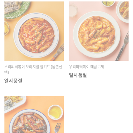
우리의떡볶이 오리지널 밀키트 (옵션선
우리의떡볶이 매콤로제
택)
일시품절
일시품절