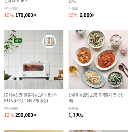
전자 KPT01KR
선택)
199,000
8,000
179,000
6,000
10
%
25
%
원
원
[공식수입원] 발뮤다 NEW 더 토스터
한우물 볶음밥 23종 골라담기 (옵션선
K11B (+스텐트레이&망 증정)
택)
339,000
1,210
1,190
299,000
12
%
원
원