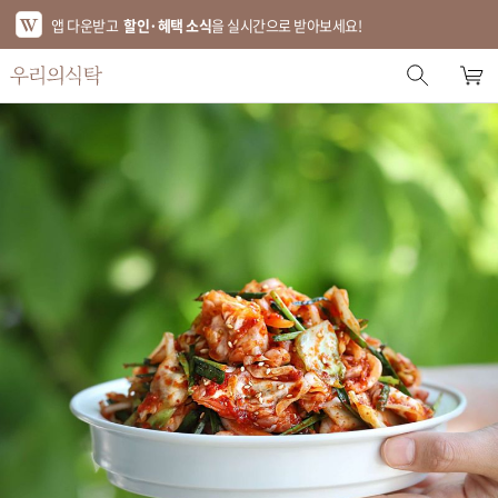
앱 다운받고
할인·혜택 소식
을 실시간으로 받아보세요!
스토어 홈
에디터 추천
한정특가
베스트
신상품
기획전
브랜드
푸드
키친