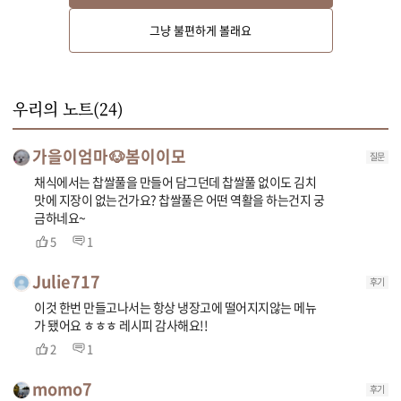
볼에 양배추와 물, 굵은소금을 켜켜이 넣어 중간중간 뒤집어 가며 30분~1시
그냥 불편하게 볼래요
간 정도 절여 주세요. 절여진 양배추는 물에 헹군 후 체에 밭쳐 물기를 빼주세
요.
우리의 노트(
24
)
가을이엄마🐶봄이이모
질문
채식에서는 찹쌀풀을 만들어 담그던데 찹쌀풀 없이도 김치
맛에 지장이 없는건가요? 찹쌀풀은 어떤 역활을 하는건지 궁
금하네요~
5
1
Julie717
후기
이것 한번 만들고나서는 항상 냉장고에 떨어지지않는 메뉴
가 됐어요 ㅎㅎㅎ 레시피 감사해요!!
2
1
momo7
후기