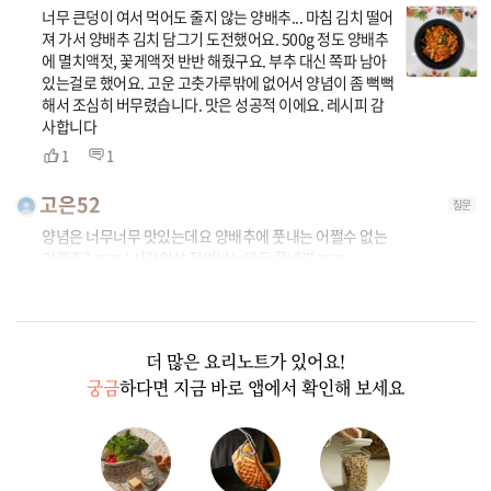
너무 큰덩이 여서 먹어도 줄지 않는 양배추... 마침 김치 떨어
져 가서 양배추 김치 담그기 도전했어요. 500g 정도 양배추
에 멸치액젓, 꽃게액젓 반반 해줬구요. 부추 대신 쪽파 남아
있는걸로 했어요. 고운 고춧가루밖에 없어서 양념이 좀 뻑뻑
해서 조심히 버무렸습니다. 맛은 성공적 이에요. 레시피 감
사합니다
1
1
고은52
질문
양념은 너무너무 맛있는데요 양배추에 풋내는 어쩔수 없는
거겠죠? ㅜㅜ 1시간이상 절여놨는데두 풋내가 ㅜㅜ
1
1
더 많은 요리노트가 있어요!
궁금
하다면 지금 바로 앱에서 확인해 보세요