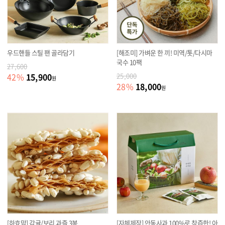
우드핸들 스틸 팬 골라담기
[해조미] 가벼운 한 끼! 미역/톳/다시마
국수 10팩
27,600
15,900
42
%
25,000
원
18,000
28
%
원
[하효맘] 감귤/보리 과즐 3봉
[자체제작] 안동사과 100%로 착즙한! 아