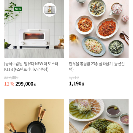
[공식수입원] 발뮤다 NEW 더 토스터
한우물 볶음밥 23종 골라담기 (옵션선
K11B (+스텐트레이&망 증정)
택)
339,000
1,210
1,190
299,000
12
%
원
원