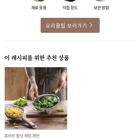
재료 응용
익힘 정도
보관 방법
요리꿀팁 보러가기
이 레시피를 위한 추천 상품
휴바트 월넛 채망,채반