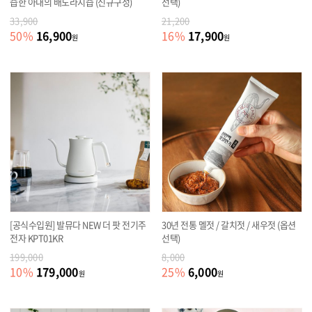
즙한 아내의 배도라지즙 (신규구성)
선택)
33,900
21,200
16,900
17,900
50
%
16
%
원
원
[공식수입원] 발뮤다 NEW 더 팟 전기주
30년 전통 멜젓 / 갈치젓 / 새우젓 (옵션
전자 KPT01KR
선택)
199,000
8,000
179,000
6,000
10
%
25
%
원
원