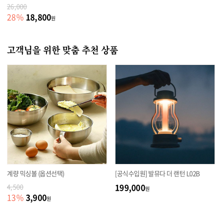
26,000
18,800
28
%
원
고객님을 위한 맞춤 추천 상품
계량 믹싱볼 (옵션선택)
[공식수입원] 발뮤다 더 랜턴 L02B
199,000
4,500
원
3,900
13
%
원