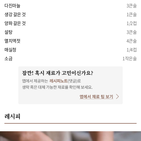
다진마늘
3큰술
생강 갈은 것
1큰술
양파 갈은 것
1/2컵
설탕
3큰술
멸치액젓
4큰술
매실청
1/4컵
소금
1작은술
레시피