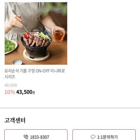
요리순삭 기름 구멍 ON-OFF 미니화로
시리즈
48,500
43,500
10
%
원
고객센터
1833-8307
1:1문의하기