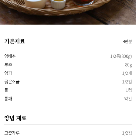
기본재료
4인분
양배추
1/2통(800g)
부추
80g
양파
1/2개
굵은소금
1/2컵
물
1컵
통깨
약간
양념 재료
고춧가루
1/2컵