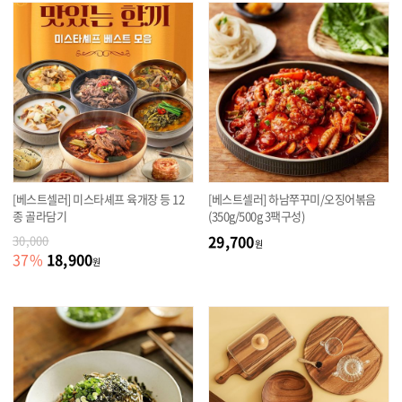
[베스트셀러] 미스타셰프 육개장 등 12
[베스트셀러] 하남쭈꾸미/오징어볶음
종 골라담기
(350g/500g 3팩구성)
29,700
30,000
원
18,900
37
%
원