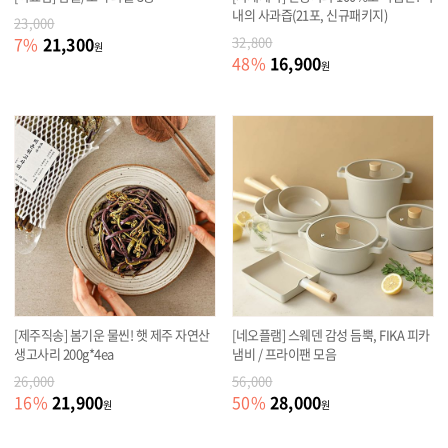
내의 사과즙(21포, 신규패키지)
23,000
21,300
7
%
32,800
원
16,900
48
%
원
[제주직송] 봄기운 물씬! 햇 제주 자연산
[네오플램] 스웨덴 감성 듬뿍, FIKA 피카
생고사리 200g*4ea
냄비 / 프라이팬 모음
26,000
56,000
21,900
28,000
16
%
50
%
원
원