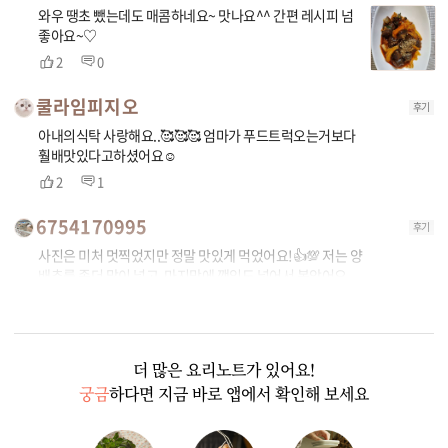
와우 땡초 뺐는데도 매콤하네요~ 맛나요^^ 간편 레시피 넘
좋아요~♡
2
0
쿨라임피지오
후기
아내의식탁 사랑해요..🥰🥰🥰 엄마가 푸드트럭오는거보다
훨배맛있다고하셨어요☺
2
1
6754170995
후기
사진은 미처 멋찍었지만 정말 맛있게 먹었어요!👍💯 저는 양
배추를 좀더 많이 넣고. 마지막에 깻잎도 넣어서 볶았어요.
감사합니다‼️
1
1
더 많은 요리노트가 있어요!
궁금
하다면 지금 바로 앱에서 확인해 보세요