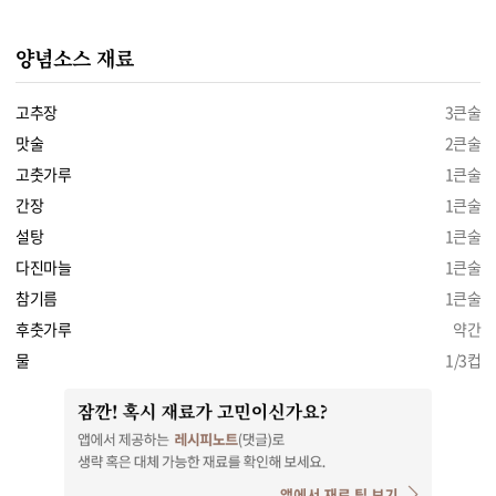
양념소스 재료
고추장
3큰술
맛술
2큰술
고춧가루
1큰술
간장
1큰술
설탕
1큰술
다진마늘
1큰술
참기름
1큰술
후춧가루
약간
물
1/3컵