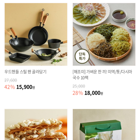
우드핸들 스틸 팬 골라담기
[해조미] 가벼운 한 끼! 미역/톳/다시마
국수 10팩
27,600
15,900
42
%
25,000
원
18,000
28
%
원