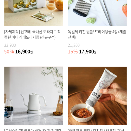
[자체제작] 신고배, 국내산 도라지로 착
독일제 키친 원툴! 트라이앵글 4종 (개별
즙한 아내의 배도라지즙 (신규구성)
선택)
33,900
21,200
16,900
17,900
50
%
16
%
원
원
[공식수입원] 발뮤다 NEW 더 팟 전기주
30년 전통 멜젓 / 갈치젓 / 새우젓 (옵션