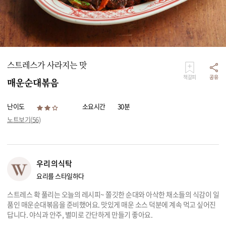
리빙
가전
스트레스가 사라지는 맛
책갈피
공유
매운순대볶음
난이도
소요시간
30분
노트보기(
56
)
우리의식탁
요리를 스타일하다
스트레스 확 풀리는 오늘의 레시피~ 쫄깃한 순대와 아삭한 채소들의 식감이 일
품인 매운순대볶음을 준비했어요. 맛있게 매운 소스 덕분에 계속 먹고 싶어진
답니다. 야식과 안주, 별미로 간단하게 만들기 좋아요.