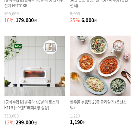
전자 KPT01KR
선택)
199,000
8,000
179,000
6,000
10
%
25
%
원
원
[공식수입원] 발뮤다 NEW 더 토스터
한우물 볶음밥 23종 골라담기 (옵션선
K11B (+스텐트레이&망 증정)
택)
339,000
1,210
1,190
299,000
12
%
원
원