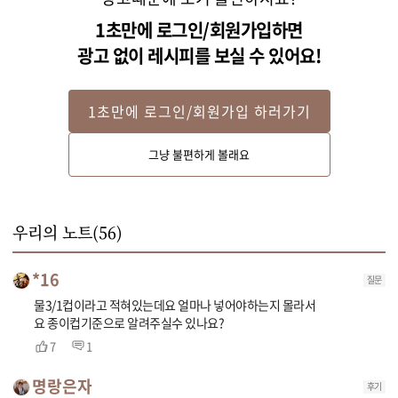
1초만에 로그인/회원가입하면
광고 없이 레시피를 보실 수 있어요!
1초만에 로그인/회원가입 하러가기
STEP 2
그냥 불편하게 볼래요
팬에 약간의 식용유를 두르고 양파, 당근, 양배추를 넣어 볶다가 순대와 양념소
스를 넣어 3분 정도 볶아주세요.
우리의 노트(
56
)
*16
질문
물3/1컵이라고 적혀있는데요 얼마나 넣어야하는지 몰라서
요 종이컵기준으로 알려주실수 있나요?
7
1
명랑은자
후기