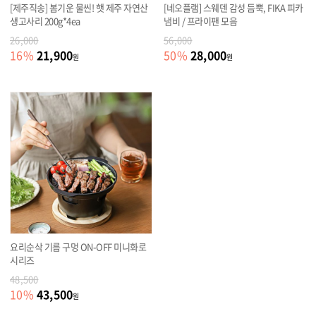
[제주직송] 봄기운 물씬! 햇 제주 자연산
[네오플램] 스웨덴 감성 듬뿍, FIKA 피카
생고사리 200g*4ea
냄비 / 프라이팬 모음
26,000
56,000
21,900
28,000
16
%
50
%
원
원
요리순삭 기름 구멍 ON-OFF 미니화로
시리즈
48,500
43,500
10
%
원