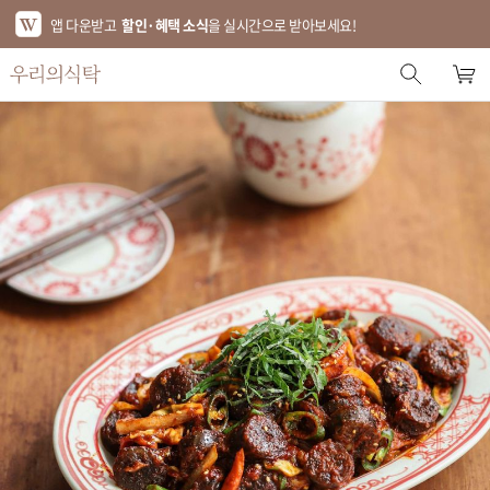
앱 다운받고
할인·혜택 소식
을 실시간으로 받아보세요!
스토어 홈
에디터 추천
한정특가
베스트
신상품
기획전
브랜드
푸드
키친