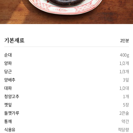
기본재료
2인분
순대
400g
양파
1/2개
당근
1/3개
양배추
3잎
대파
1/2대
청양고추
1개
깻잎
5장
들깻가루
2큰술
통깨
약간
식용유
적당량