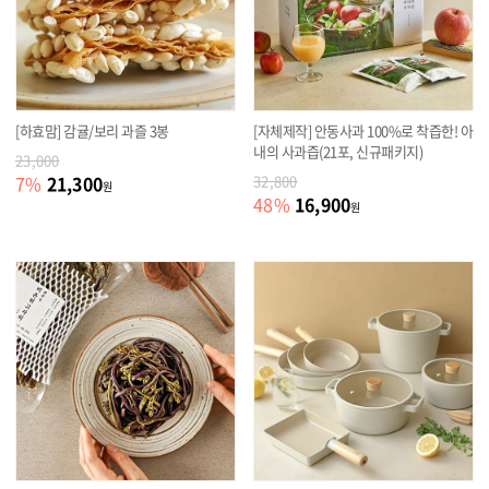
[하효맘] 감귤/보리 과즐 3봉
[자체제작] 안동사과 100%로 착즙한! 아
내의 사과즙(21포, 신규패키지)
23,000
21,300
7
%
32,800
원
16,900
48
%
원