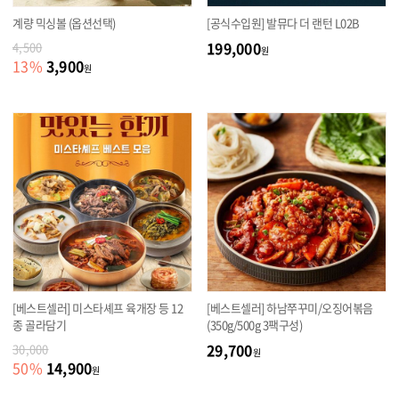
계량 믹싱볼 (옵션선택)
[공식수입원] 발뮤다 더 랜턴 L02B
199,000
4,500
원
3,900
13
%
원
[베스트셀러] 미스타셰프 육개장 등 12
[베스트셀러] 하남쭈꾸미/오징어볶음
종 골라담기
(350g/500g 3팩구성)
29,700
30,000
원
14,900
50
%
원