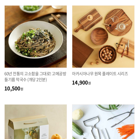
60년 전통의 고소함을 그대로! 고메공방
아카시아나무 원목 플레이트 시리즈
들기름 막국수 (개당 2인분)
14,900
원
10,500
원