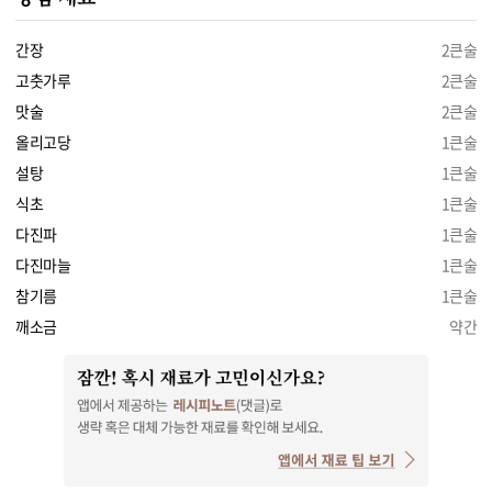
간장
2큰술
고춧가루
2큰술
맛술
2큰술
올리고당
1큰술
설탕
1큰술
식초
1큰술
다진파
1큰술
다진마늘
1큰술
참기름
1큰술
깨소금
약간