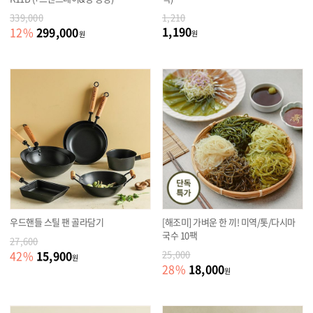
339,000
1,210
1,190
299,000
12
%
원
원
우드핸들 스틸 팬 골라담기
[해조미] 가벼운 한 끼! 미역/톳/다시마
국수 10팩
27,600
15,900
42
%
25,000
원
18,000
28
%
원