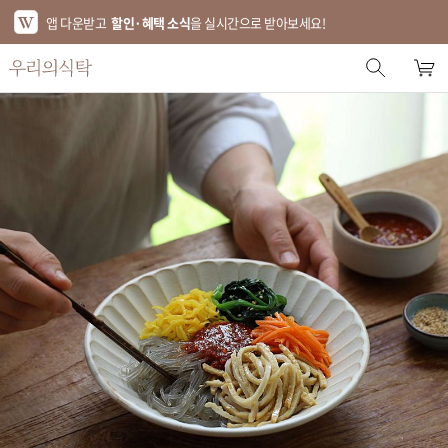
앱 다운받고
할인·혜택 소식
을 실시간으로 받아보세요!
스토어 홈
에디터 추천
한정특가
베스트
신상품
기획전
브랜드
푸드
키친