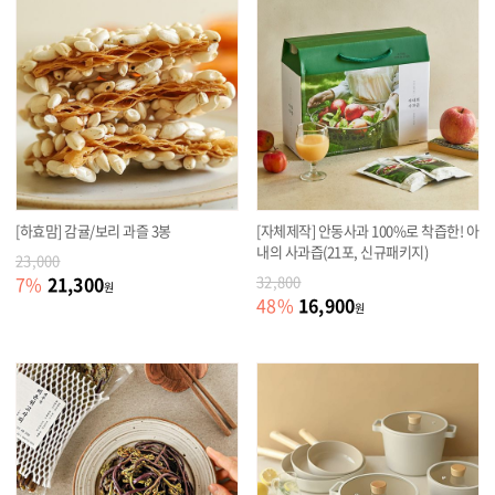
[하효맘] 감귤/보리 과즐 3봉
[자체제작] 안동사과 100%로 착즙한! 아
내의 사과즙(21포, 신규패키지)
23,000
21,300
7
%
32,800
원
16,900
48
%
원