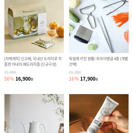
[자체제작] 신고배, 국내산 도라지로 착
독일제 키친 원툴! 트라이앵글 4종 (개별
즙한 아내의 배도라지즙 (신규구성)
선택)
33,900
21,200
16,900
17,900
50
%
16
%
원
원