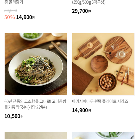
종 골라담기
(350g/500g 3팩구성)
29,700
30,000
원
14,900
50
%
원
60년 전통의 고소함을 그대로! 고메공방
아카시아나무 원목 플레이트 시리즈
들기름 막국수 (개당 2인분)
14,900
원
10,500
원