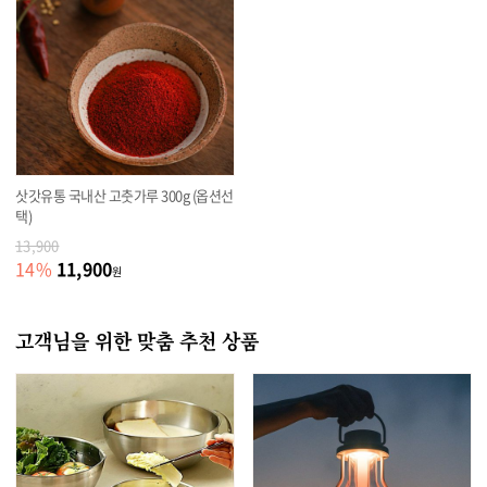
삿갓유통 국내산 고춧가루 300g (옵션선
택)
13,900
11,900
14
%
원
고객님을 위한 맞춤 추천 상품