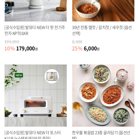
[공식수입원] 발뮤다 NEW 더 팟 전기주
30년 전통 멜젓 / 갈치젓 / 새우젓 (옵션
전자 KPT01KR
선택)
199,000
8,000
179,000
6,000
10
%
25
%
원
원
[공식수입원] 발뮤다 NEW 더 토스터
한우물 볶음밥 23종 골라담기 (옵션선
K11B (+스텐트레이&망 증정)
택)