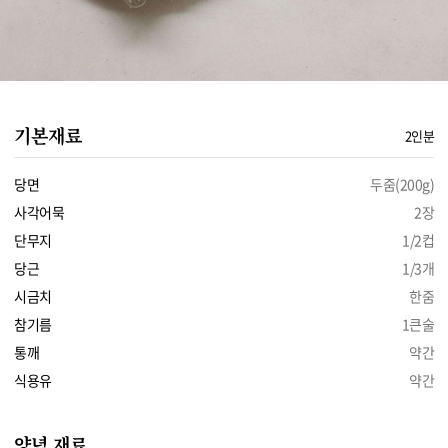
기본재료
2인분
당면
두줌(200g)
사각어묵
2장
단무지
1/2컵
당근
1/3개
시금치
한줌
참기름
1큰술
통깨
약간
식용유
약간
양념 재료