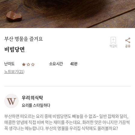
리빙
가전
부산 명물을 즐겨요
책갈피
공유
비빔당면
난이도
소요시간
40분
노트보기(
21
)
우리의식탁
요리를 스타일하다
부산하면 떠오르는 요리 중에 비빔당면도 빼놓을 수 없죠~ 일반 잡채와 달리,
매콤한 양념에 직접 비벼 먹는 재미를 주는데요. 화려한 맛은 아니지만 가끔씩
꼭 생각나는 메뉴랍니다. 부산의 명물을 우리집 식탁에도 올려볼까요?