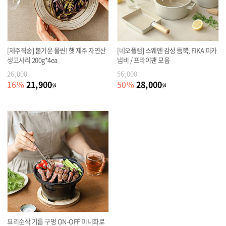
[제주직송] 봄기운 물씬! 햇 제주 자연산
[네오플램] 스웨덴 감성 듬뿍, FIKA 피카
생고사리 200g*4ea
냄비 / 프라이팬 모음
26,000
56,000
21,900
28,000
16
%
50
%
원
원
요리순삭 기름 구멍 ON-OFF 미니화로