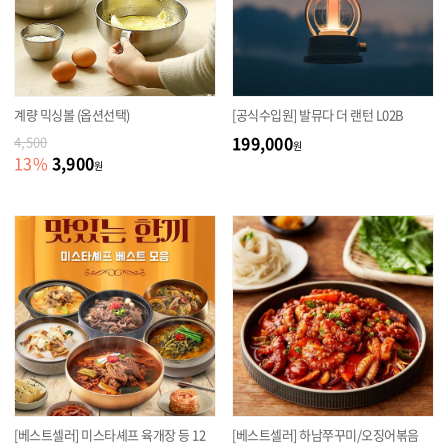
계량 믹싱볼 (옵션선택)
[공식수입원] 발뮤다 더 랜턴 L02B
199,000
4,500
원
3,900
13
%
원
[베스트셀러] 미스타셰프 육개장 등 12
[베스트셀러] 하남쭈꾸미/오징어볶음