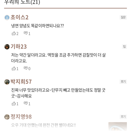
우리의 노트(
21
)
초이스2
질문
냉면 양념도 똑같이하면되나요??
2
1
기하23
팁
저는 약간 달더라고요. 액젓을 조금 추가하면 감칠맛이 더 살
더라고요.
1
0
박지희57
후기
진짜 너무 맛있더라고요~단무지 빼고 만들었는데도 정말 굿
굿~감사해요
1
1
정지영98
후기
오우 기대 안했는데 완전 간편 별미네요!!