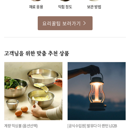
재료 응용
익힘 정도
보관 방법
요리꿀팁 보러가기
고객님을 위한 맞춤 추천 상품
계량 믹싱볼 (옵션선택)
[공식수입원] 발뮤다 더 랜턴 L02B