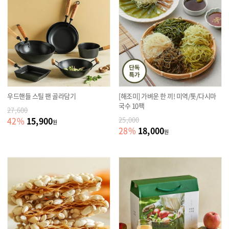
우드핸들 스틸 팬 골라담기
[해조미] 가벼운 한 끼! 미역/톳/다시마
국수 10팩
27,600
15,900
42
%
25,000
원
18,000
28
%
원