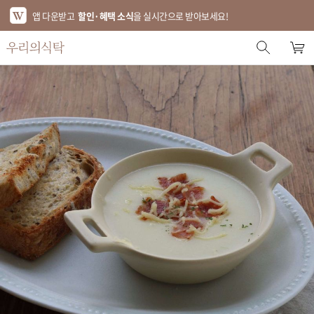
앱 다운받고
할인·혜택 소식
을 실시간으로 받아보세요!
스토어 홈
에디터 추천
한정특가
베스트
신상품
기획전
브랜드
푸드
키친