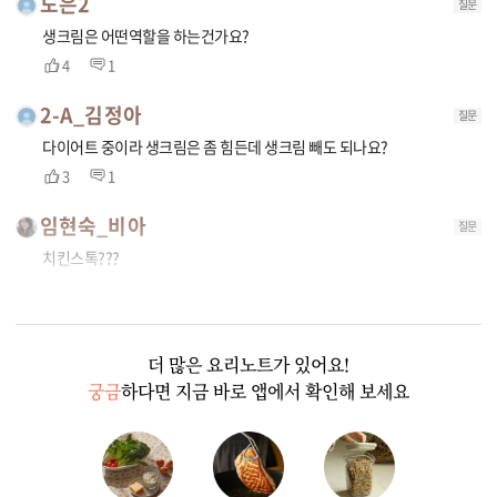
도은2
질문
생크림은 어떤역할을 하는건가요?
4
1
2-A_김정아
질문
다이어트 중이라 생크림은 좀 힘든데 생크림 빼도 되나요?
3
1
임현숙_비아
질문
치킨스톡???
2
1
더 많은 요리노트가 있어요!
궁금
하다면 지금 바로 앱에서 확인해 보세요