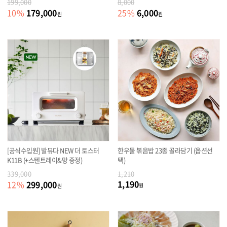
199,000
8,000
179,000
6,000
10
%
25
%
원
원
[공식수입원] 발뮤다 NEW 더 토스터
한우물 볶음밥 23종 골라담기 (옵션선
K11B (+스텐트레이&망 증정)
택)
339,000
1,210
1,190
299,000
12
%
원
원