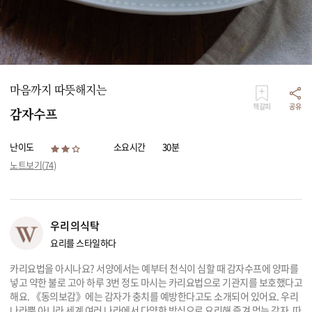
리빙
가전
마음까지 따뜻해지는
책갈피
공유
감자수프
난이도
소요시간
30분
노트보기(
74
)
우리의식탁
요리를 스타일하다
카리요법을 아시나요? 서양에서는 예부터 천식이 심할 때 감자수프에 양파를
넣고 약한 불로 고아 하루 3번 정도 마시는 카리요법으로 기관지를 보호했다고
해요. 《동의보감》에는 감자가 충치를 예방한다고도 소개되어 있어요. 우리
나라뿐 아니라 세계 여러 나라에서 다양한 방식으로 요리해 즐겨 먹는 감자. 따