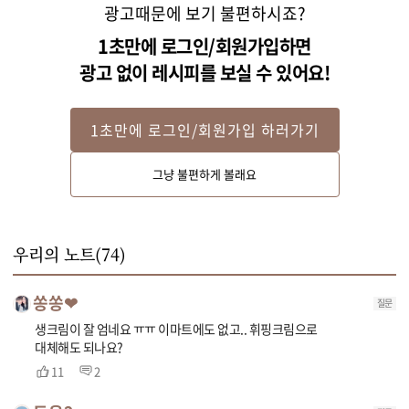
광고때문에 보기 불편하시죠?
1초만에 로그인/회원가입하면
광고 없이 레시피를 보실 수 있어요!
1초만에 로그인/회원가입 하러가기
STEP 2
그냥 불편하게 볼래요
냄비에 버터와 양파, 대파를 넣고 2분 정도 볶다가 감자를 넣고 약간의 소금, 후
추를 뿌려 볶아주세요.
우리의 노트(
74
)
쏭쏭❤
질문
생크림이 잘 엄네요 ㅠㅠ 이마트에도 없고.. 휘핑크림으로
대체해도 되나요?
11
2