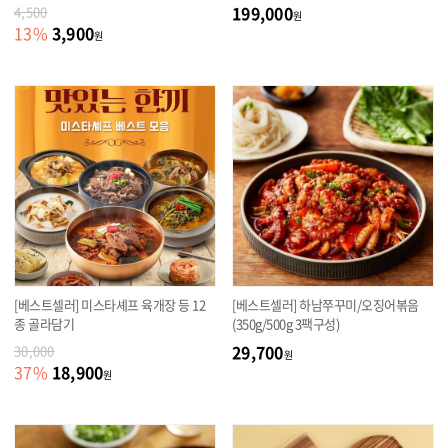
199,000
4,500
원
3,900
13
%
원
[베스트셀러] 미스타셰프 육개장 등 12
[베스트셀러] 하남쭈꾸미/오징어볶음
종 골라담기
(350g/500g 3팩구성)
29,700
30,000
원
18,900
37
%
원