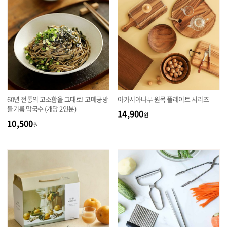
60년 전통의 고소함을 그대로! 고메공방
아카시아나무 원목 플레이트 시리즈
들기름 막국수 (개당 2인분)
14,900
원
10,500
원