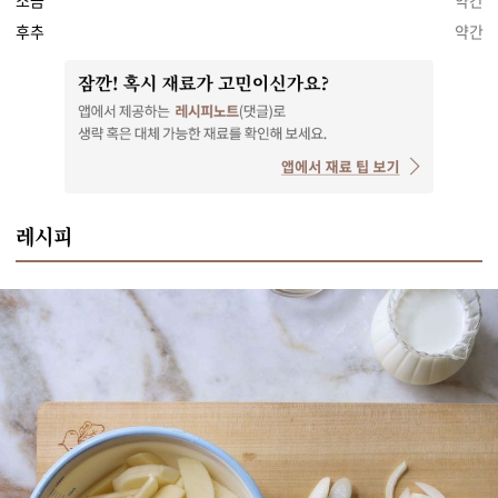
소금
약간
후추
약간
레시피