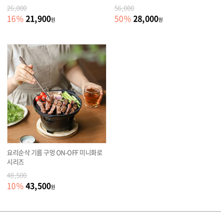
26,000
56,000
21,900
28,000
16
%
50
%
원
원
요리순삭 기름 구멍 ON-OFF 미니화로
시리즈
48,500
43,500
10
%
원