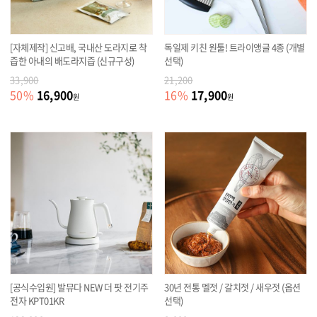
[자체제작] 신고배, 국내산 도라지로 착
독일제 키친 원툴! 트라이앵글 4종 (개별
즙한 아내의 배도라지즙 (신규구성)
선택)
33,900
21,200
16,900
17,900
50
%
16
%
원
원
[공식수입원] 발뮤다 NEW 더 팟 전기주
30년 전통 멜젓 / 갈치젓 / 새우젓 (옵션
전자 KPT01KR
선택)