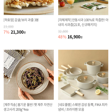
[하효맘] 감귤/보리 과즐 3봉
[자체제작] 안동사과 100%로 착즙한! 아
내의 사과즙(21포, 신규패키지)
23,000
21,300
7
%
32,800
원
16,900
48
%
원
[제주직송] 봄기운 물씬! 햇 제주 자연산
[네오플램] 스웨덴 감성 듬뿍, FIKA 피카
생고사리 200g*4ea
냄비 / 프라이팬 모음