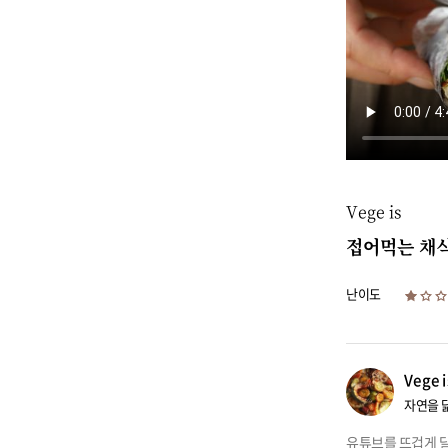
Vege is
접어먹는 채
난이도
Vege i
자연을 
유튜브를 뜨겁게 달