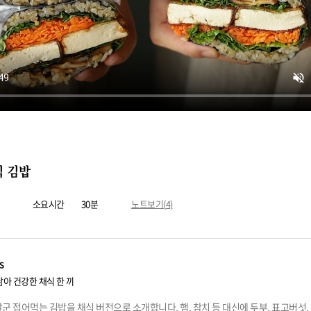
식 김밥
소요시간
30분
노트보기(
4
)
s
닮아 건강한 채식 한 끼
군 접어먹는 김밥을 채식 버전으로 소개합니다. 햄, 참치 등 대신에 두부, 표고버섯,