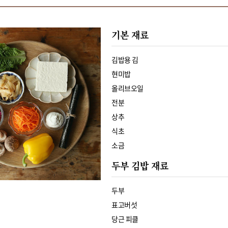
기본 재료
김밥용 김
현미밥
올리브오일
전분
상추
식초
소금
두부 김밥 재료
두부
표고버섯
당근 피클