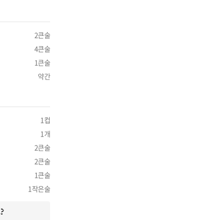
2큰술
4큰술
1큰술
약간
1컵
1개
2큰술
2큰술
1큰술
1작은술