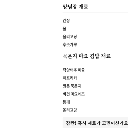
양념장 재료
간장
물
올리고당
후춧가루
묵은지 마요 김밥 재료
적양배추 피클
파프리카
씻은 묵은지
비건 마요네즈
통깨
올리고당