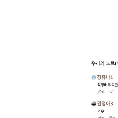
우리의 노트(
정유나1
적양배추 피클
0
1
권정아3
와우
0
0