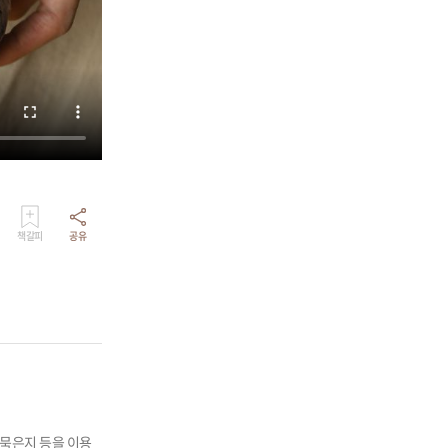
책갈피
공유
 묵은지 등을 이용