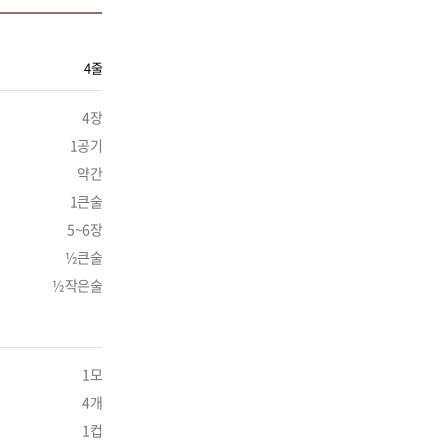
4줄
4장
1공기
약간
1큰술
5~6장
½큰술
½작은술
1모
4개
1컵