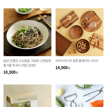
60년 전통의 고소함을 그대로! 고메공방
아카시아나무 원목 플레이트 시리즈
들기름 막국수 (개당 2인분)
14,900
원
10,500
원