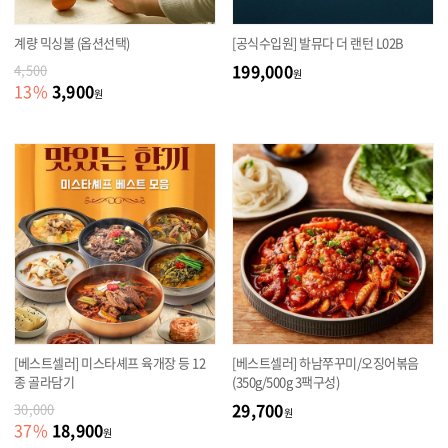
계량 믹싱볼 (옵션선택)
[공식수입원] 발뮤다 더 랜턴 L02B
199,000
4,500
원
3,900
13
%
원
[베스트셀러] 미스타셰프 육개장 등 12
[베스트셀러] 하남쭈꾸미/오징어볶음
종 골라담기
(350g/500g 3팩구성)
29,700
30,000
원
18,900
37
%
원