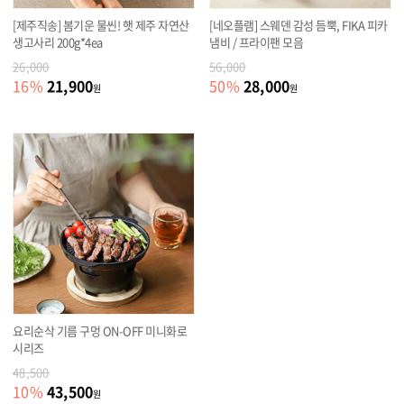
[제주직송] 봄기운 물씬! 햇 제주 자연산
[네오플램] 스웨덴 감성 듬뿍, FIKA 피카
생고사리 200g*4ea
냄비 / 프라이팬 모음
26,000
56,000
21,900
28,000
16
%
50
%
원
원
요리순삭 기름 구멍 ON-OFF 미니화로
시리즈
48,500
43,500
10
%
원