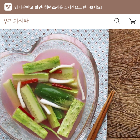
앱 다운받고
할인·혜택 소식
을 실시간으로 받아보세요!
스토어 홈
에디터 추천
한정특가
베스트
신상품
기획전
브랜드
푸드
키친