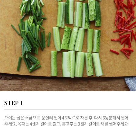
STEP 1
오이는 굵은 소금으로  문질러 씻어 4토막으로 자른 후, 다시 6등분해서 썰어
주세요. 쪽파는 4센치 길이로 썰고, 홍고추는 3센치 길이로 채를 썰어주세요