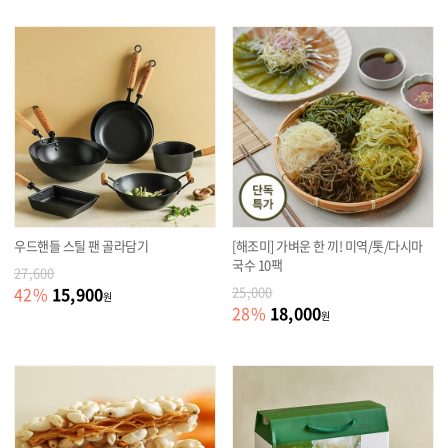
우드핸들 스틸 팬 골라담기
[해조미] 가벼운 한 끼! 미역/톳/다시마
국수 10팩
27,600
15,900
42
%
25,000
원
18,000
28
%
원