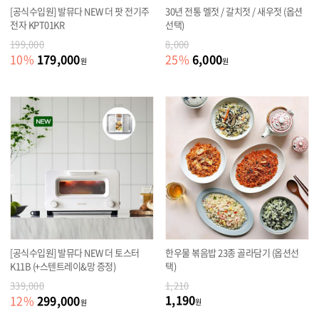
[공식수입원] 발뮤다 NEW 더 팟 전기주
30년 전통 멜젓 / 갈치젓 / 새우젓 (옵션
전자 KPT01KR
선택)
199,000
8,000
179,000
6,000
10
%
25
%
원
원
[공식수입원] 발뮤다 NEW 더 토스터
한우물 볶음밥 23종 골라담기 (옵션선
K11B (+스텐트레이&망 증정)
택)
339,000
1,210
1,190
299,000
12
%
원
원