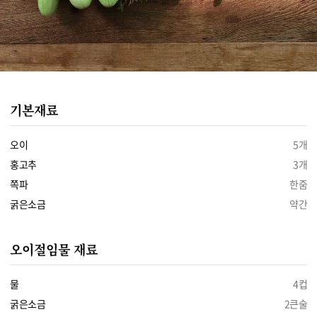
기본재료
오이
5개
홍고추
3개
쪽파
한줌
굵은소금
약간
오이절임물 재료
물
4컵
굵은소금
2큰술