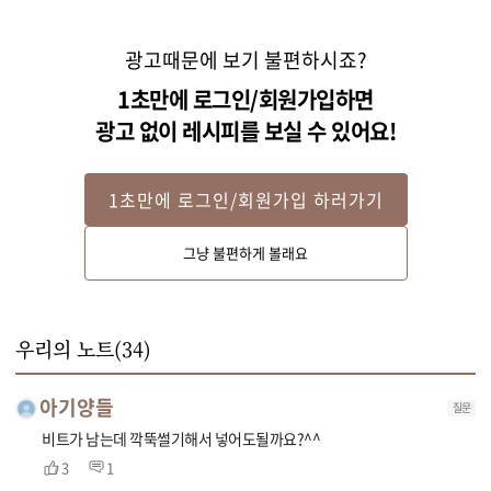
광고때문에 보기 불편하시죠?
1초만에 로그인/회원가입하면
광고 없이 레시피를 보실 수 있어요!
1초만에 로그인/회원가입 하러가기
STEP 2
그냥 불편하게 볼래요
오이절임물을 끓여 뜨거울 때 오이에 붓고, 10분 정도 담갔다가 체에 밭쳐 물
기를 빼주세요.
우리의 노트(
34
)
아기양들
질문
비트가 남는데 깍뚝썰기해서 넣어도될까요?^^
3
1