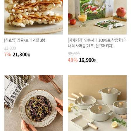
[하효맘] 감귤/보리 과즐 3봉
[자체제작] 안동사과 100%로 착즙한! 아
내의 사과즙(21포, 신규패키지)
23,000
21,300
7
%
32,800
원
16,900
48
%
원