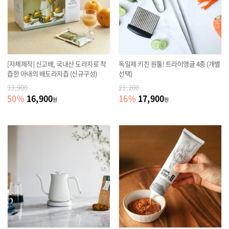
[자체제작] 신고배, 국내산 도라지로 착
독일제 키친 원툴! 트라이앵글 4종 (개별
즙한 아내의 배도라지즙 (신규구성)
선택)
33,900
21,200
16,900
17,900
50
%
16
%
원
원