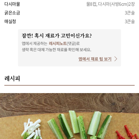
다시마물
물8컵, 다시마(사방6cm)2장
굵은소금
3큰술
매실청
3큰술
레시피