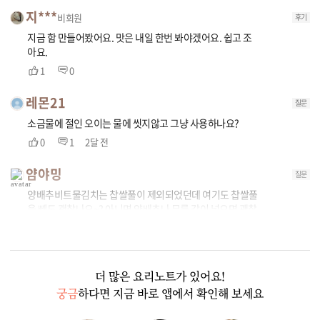
지***
비회원
후기
지금 함 만들어봤어요. 맛은 내일 한번 봐야겠어요. 쉽고 조
아요.
1
0
레몬21
질문
소금물에 절인 오이는 물에 씻지않고 그냥 사용하나요?
0
1
2달 전
얌야밍
질문
양배추비트물김치는 찹쌀풀이 제외되었던데 여기도 찹쌀풀
을 빼도 괜찮나요~? 아니면 양배추나 무를 같이 넣으면 괜찮
나요~?
0
1
더 많은 요리노트가 있어요!
궁금
하다면 지금 바로 앱에서 확인해 보세요