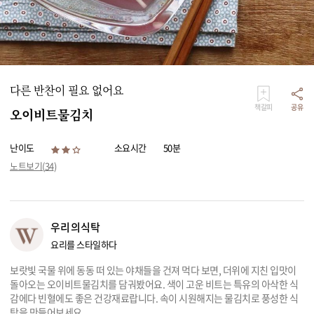
리빙
가전
다른 반찬이 필요 없어요
책갈피
공유
오이비트물김치
난이도
소요시간
50분
노트보기(
34
)
우리의식탁
요리를 스타일하다
보랏빛 국물 위에 동동 떠 있는 야채들을 건져 먹다 보면, 더위에 지친 입맛이
돌아오는 오이비트물김치를 담궈봤어요. 색이 고운 비트는 특유의 아삭한 식
감에다 빈혈에도 좋은 건강재료랍니다. 속이 시원해지는 물김치로 풍성한 식
탁을 만들어보세요.