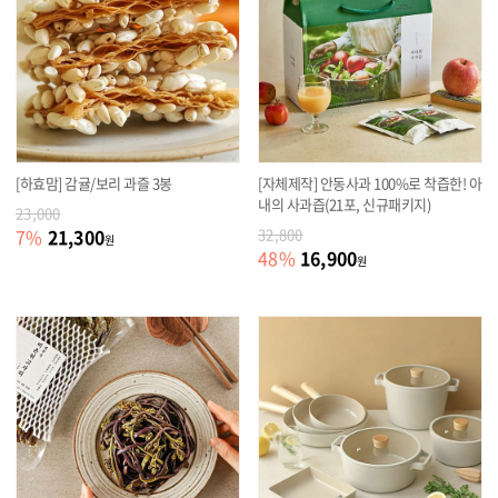
[하효맘] 감귤/보리 과즐 3봉
[자체제작] 안동사과 100%로 착즙한! 아
내의 사과즙(21포, 신규패키지)
23,000
21,300
7
%
32,800
원
16,900
48
%
원