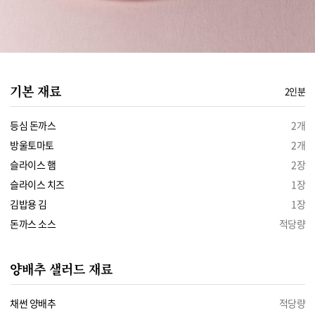
기본 재료
2인분
등심 돈까스
2개
방울토마토
2개
슬라이스 햄
2장
슬라이스 치즈
1장
김밥용 김
1장
돈까스 소스
적당량
양배추 샐러드 재료
채썬 양배추
적당량