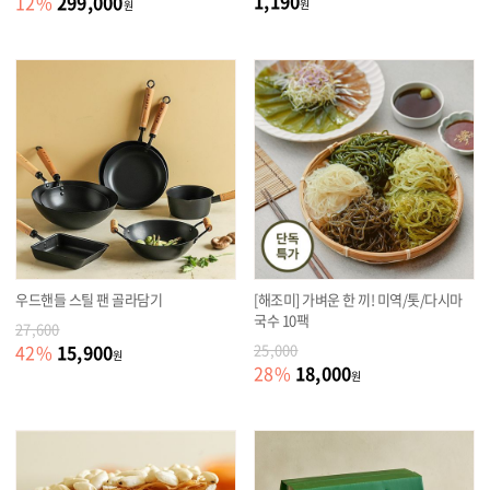
1,190
299,000
12
%
원
원
우드핸들 스틸 팬 골라담기
[해조미] 가벼운 한 끼! 미역/톳/다시마
국수 10팩
27,600
15,900
42
%
25,000
원
18,000
28
%
원