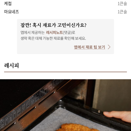
케첩
1큰술
마요네즈
1큰술
레시피