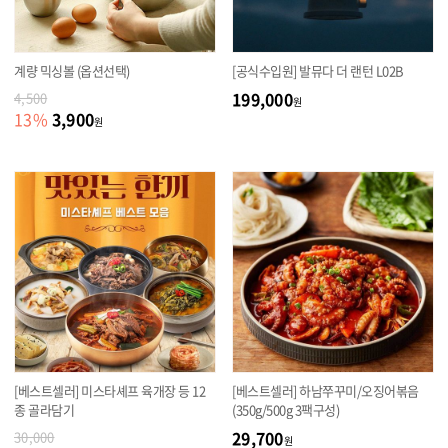
계량 믹싱볼 (옵션선택)
[공식수입원] 발뮤다 더 랜턴 L02B
199,000
4,500
원
3,900
13
%
원
[베스트셀러] 미스타셰프 육개장 등 12
[베스트셀러] 하남쭈꾸미/오징어볶음
종 골라담기
(350g/500g 3팩구성)
29,700
30,000
원