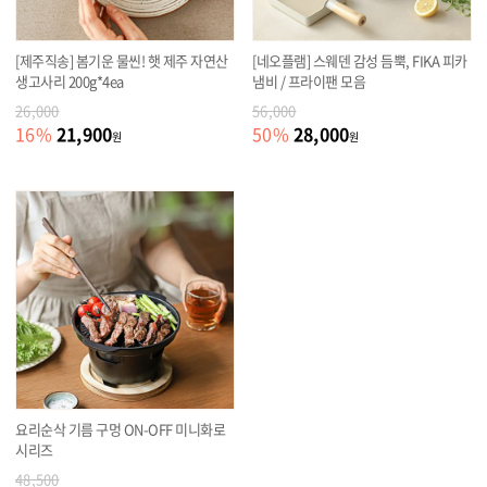
[제주직송] 봄기운 물씬! 햇 제주 자연산
[네오플램] 스웨덴 감성 듬뿍, FIKA 피카
생고사리 200g*4ea
냄비 / 프라이팬 모음
26,000
56,000
21,900
28,000
16
%
50
%
원
원
요리순삭 기름 구멍 ON-OFF 미니화로
시리즈
48,500