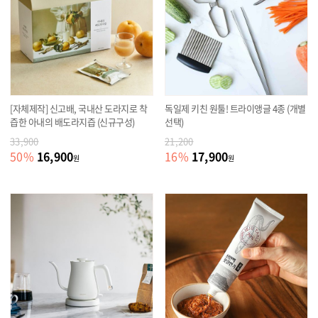
[자체제작] 신고배, 국내산 도라지로 착
독일제 키친 원툴! 트라이앵글 4종 (개별
즙한 아내의 배도라지즙 (신규구성)
선택)
33,900
21,200
16,900
17,900
50
%
16
%
원
원