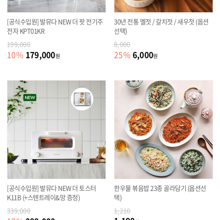
[공식수입원] 발뮤다 NEW 더 팟 전기주
30년 전통 멜젓 / 갈치젓 / 새우젓 (옵션
전자 KPT01KR
선택)
199,000
8,000
179,000
6,000
10
%
25
%
원
원
[공식수입원] 발뮤다 NEW 더 토스터
한우물 볶음밥 23종 골라담기 (옵션선
K11B (+스텐트레이&망 증정)
택)
339,000
1,210