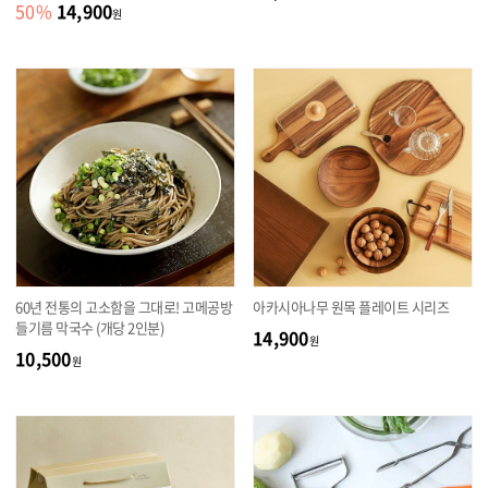
14,900
50
%
원
60년 전통의 고소함을 그대로! 고메공방
아카시아나무 원목 플레이트 시리즈
들기름 막국수 (개당 2인분)
14,900
원
10,500
원