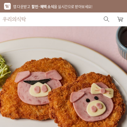
앱 다운받고
할인·혜택 소식
을 실시간으로 받아보세요!
스토어 홈
에디터 추천
한정특가
베스트
신상품
기획전
브랜드
푸드
키친