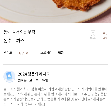
리빙
가전
돈이 들어오는 부적
책갈피
공유
돈수르까스
난이도
소요시간
30분
2024 행운의 레시피
원하는대로 이루어져라!
슬라이스 햄과 치즈, 김을 이용해 귀엽고 개성 강한 핑크 돼지 캐릭터를 만들어
보세요. 바삭하게 튀긴 돈까스 위를 핑크 돼지 캐릭터로 꾸며 주면 귀욤귀욤한
돈까스가 완성돼요. 보기만 해도 행운을 가져다 줄 것 같지 않나요? 돼지 돈까
스 드시고 새해 꼭 부자 되세요!