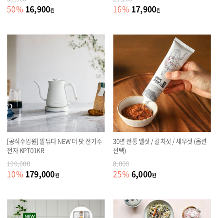
16,900
17,900
50
%
16
%
원
원
[공식수입원] 발뮤다 NEW 더 팟 전기주
30년 전통 멜젓 / 갈치젓 / 새우젓 (옵션
전자 KPT01KR
선택)
199,000
8,000
179,000
6,000
10
%
25
%
원
원