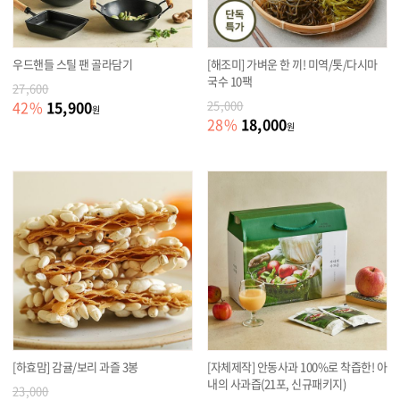
우드핸들 스틸 팬 골라담기
[해조미] 가벼운 한 끼! 미역/톳/다시마
국수 10팩
27,600
15,900
42
%
25,000
원
18,000
28
%
원
[하효맘] 감귤/보리 과즐 3봉
[자체제작] 안동사과 100%로 착즙한! 아
내의 사과즙(21포, 신규패키지)
23,000