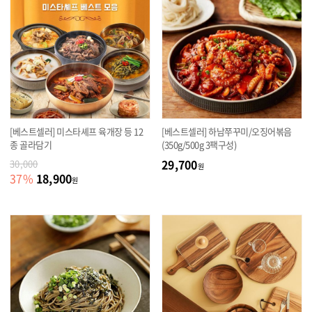
[베스트셀러] 미스타셰프 육개장 등 12
[베스트셀러] 하남쭈꾸미/오징어볶음
종 골라담기
(350g/500g 3팩구성)
29,700
30,000
원
18,900
37
%
원