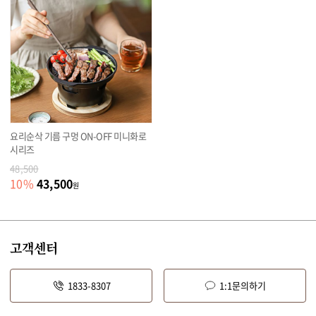
요리순삭 기름 구멍 ON-OFF 미니화로
시리즈
48,500
43,500
10
%
원
고객센터
1833-8307
1:1문의하기