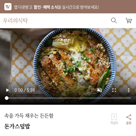
앱 다운받고
할인·혜택 소식
을 실시간으로 받아보세요!
스토어 홈
에디터 추천
한정특가
베스트
신상품
기획전
브랜드
속을 가득 채우는 든든함
푸드
책갈피
공유
돈가스덮밥
키친