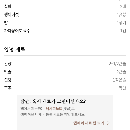
실파
2대
팽이버섯
1/4봉
밥
1공기
가다랑어포 육수
1컵
양념 재료
간장
2+1/2큰술
맛술
2큰술
설탕
1작은술
후추
약간