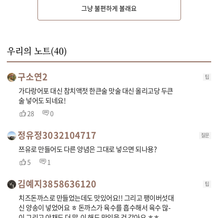
그냥 불편하게 볼래요
170도 기름에 돈가스를 넣고 바삭하게 튀긴 후 기름을 빼고 먹기 좋게 잘라주
세요.
우리의 노트(
40
)
구소연2
팁
가다랑어포 대신 참치액젓 한큰술 맛술 대신 올리고당 두큰
술 넣어도 되네요!
28
0
정유정3032104717
질문
쯔유로 만들어도 다른 양념은 그대로 넣으면 되나용?
5
1
김예지3858636120
팁
치즈돈까스로 만들었는데도 맛있어요!! 그리고 팽이버섯대
신 양송이 넣었어요 ㅎ 돈까스가 육수를 흡수해서 육수 많-
이 그리고 야채도 더 많-이 해도 맛있을 것 같아요 ㅎㅎ