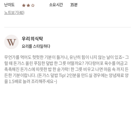
난이도
소요시간
35분
리빙
노트보기(
40
)
가전
우리의식탁
요리를 스타일하다
무언가를 먹어도 헛헛한 기분이 들거나, 유난히 힘이 나지 않는 날이 있죠~ 그
럴 때 돈가스 올린 푸짐한 덮밥 한 그릇 어떨까요? 가다랑어포 육수를 머금고
촉촉해진 돈가스에 따뜻한 밥 한 숟가락! 한 그릇 비우고 나면 마음 속 까지 든
든한 기분이랍니다. (돈가스 덮밥 Tip! 2인분을 만드실 경우에는 양념재료 양
을 1.5배로 늘려 조리해주세요~)