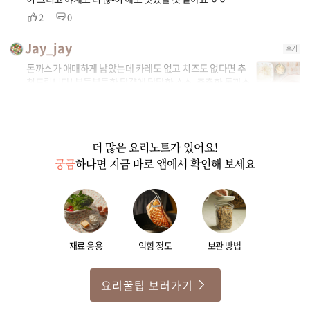
2
0
Jay_jay
후기
돈까스가 애매하게 남았는데 카레도 없고 치즈도 없다면 추
천드립니다! 부들부들한 달걀에 달달한 소스, 촉촉한 돈까스
가 서로 어우려져 밥이 술술 들어갑니다. 전 소스가 너무 달
까봐 생강절임이랑 먹었는데 산뜻해서 좋았어요! 너무 달다
하시면 김치랑 먹어도 맛있을 것 같아요.
2
1
더 많은 요리노트가 있어요!
궁금
하다면 지금 바로 앱에서 확인해 보세요
재료 응용
익힘 정도
보관 방법
요리꿀팁 보러가기