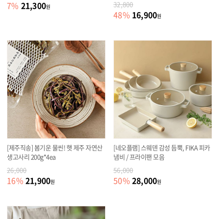
21,300
7
%
32,800
원
16,900
48
%
원
[제주직송] 봄기운 물씬! 햇 제주 자연산
[네오플램] 스웨덴 감성 듬뿍, FIKA 피카
생고사리 200g*4ea
냄비 / 프라이팬 모음
26,000
56,000
21,900
28,000
16
%
50
%
원
원