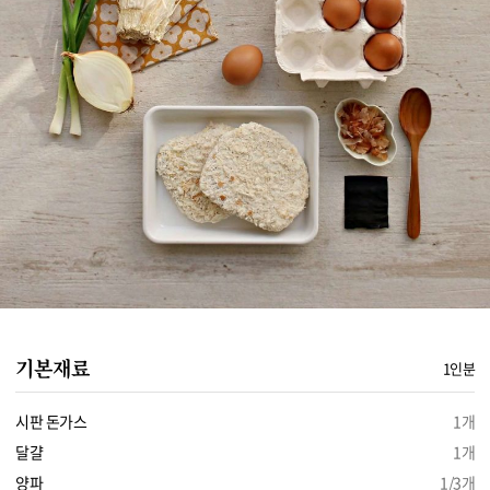
기본재료
1인분
시판 돈가스
1개
달걀
1개
양파
1/3개