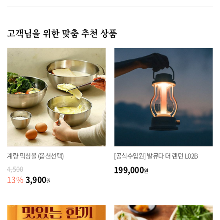
고객님을 위한 맞춤 추천 상품
계량 믹싱볼 (옵션선택)
[공식수입원] 발뮤다 더 랜턴 L02B
199,000
4,500
원
3,900
13
%
원