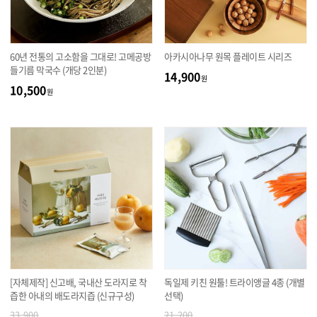
60년 전통의 고소함을 그대로! 고메공방
아카시아나무 원목 플레이트 시리즈
들기름 막국수 (개당 2인분)
14,900
원
10,500
원
[자체제작] 신고배, 국내산 도라지로 착
독일제 키친 원툴! 트라이앵글 4종 (개별
즙한 아내의 배도라지즙 (신규구성)
선택)
33,900
21,200