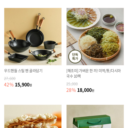
우드핸들 스틸 팬 골라담기
[해조미] 가벼운 한 끼! 미역/톳/다시마
국수 10팩
27,600
15,900
42
%
25,000
원
18,000
28
%
원