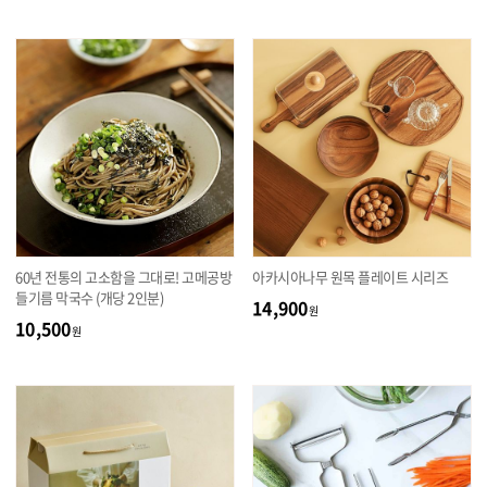
60년 전통의 고소함을 그대로! 고메공방
아카시아나무 원목 플레이트 시리즈
들기름 막국수 (개당 2인분)
14,900
원
10,500
원