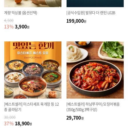
계량 믹싱볼 (옵션선택)
[공식수입원] 발뮤다 더 랜턴 L02B
199,000
4,500
원
3,900
13
%
원
[베스트셀러] 미스타셰프 육개장 등 12
[베스트셀러] 하남쭈꾸미/오징어볶음
종 골라담기
(350g/500g 3팩구성)
29,700
30,000
원
18,900
37
%
원