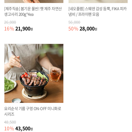
[제주직송] 봄기운 물씬! 햇 제주 자연산
[네오플램] 스웨덴 감성 듬뿍, FIKA 피카
생고사리 200g*4ea
냄비 / 프라이팬 모음
26,000
56,000
21,900
28,000
16
%
50
%
원
원
요리순삭 기름 구멍 ON-OFF 미니화로
시리즈
48,500
43,500
10
%
원