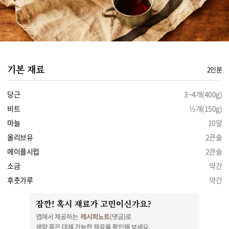
기본 재료
2인분
당근
3~4개(400g)
비트
½개(150g)
마늘
10알
올리브유
2큰술
메이플시럽
2큰술
소금
약간
후춧가루
약간