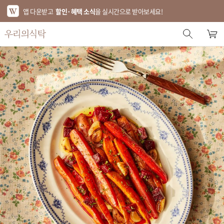
앱 다운받고
할인·혜택 소식
을 실시간으로 받아보세요!
스토어 홈
에디터 추천
한정특가
베스트
신상품
기획전
브랜드
푸드
키친