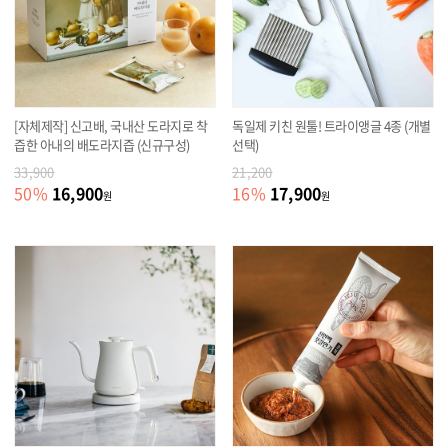
[자체제작] 신고배, 국내산 도라지로 착
독일제 키친 원툴! 트라이앵글 4종 (개별
즙한 아내의 배도라지즙 (신규구성)
선택)
33,900
21,200
16,900
17,900
50
%
16
%
원
원