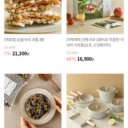
[하효맘] 감귤/보리 과즐 3봉
[자체제작] 안동사과 100%로 착즙한! 아
내의 사과즙(21포, 신규패키지)
23,000
21,300
7
%
32,800
원
16,900
48
%
원