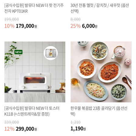
[공식수입원] 발뮤다 NEW 더 팟 전기주
30년 전통 멜젓 / 갈치젓 / 새우젓 (옵션
전자 KPT01KR
선택)
199,000
8,000
179,000
6,000
10
%
25
%
원
원
[공식수입원] 발뮤다 NEW 더 토스터
한우물 볶음밥 23종 골라담기 (옵션선
K11B (+스텐트레이&망 증정)
택)
339,000
1,210
1,190
299,000
12
%
원
원