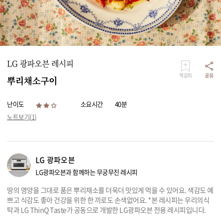
리빙
가전
LG 광파오븐 레시피
책갈피
공유
뿌리채소구이
난이도
소요시간
40분
노트보기(
1
)
LG 광파오븐
LG광파오븐과 함께하는 무궁무진 레시피
땅의 영양을 그대로 품은 뿌리채소를 더욱더 맛있게 먹을 수 있어요. 색감도 예
쁘고 식감도 좋아 건강을 위한 한 끼로도 손색없어요. *본 레시피는 우리의식
탁과 LG ThinQ Taste가 공동으로 개발한 LG광파오븐 전용 레시피입니다.