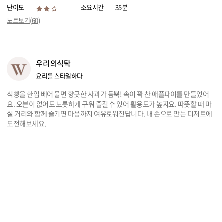
난이도
소요시간
35분
리빙
노트보기(
60
)
가전
우리의식탁
요리를 스타일하다
식빵을 한입 베어 물면 향긋한 사과가 듬뿍! 속이 꽉 찬 애플파이를 만들었어
요. 오븐이 없어도 노릇하게 구워 즐길 수 있어 활용도가 높지요. 따뜻할 때 마
실 거리와 함께 즐기면 마음까지 여유로워진답니다. 내 손으로 만든 디저트에
도전해보세요.