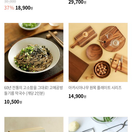
29,700
30,000
원
18,900
37
%
원
60년 전통의 고소함을 그대로! 고메공방
아카시아나무 원목 플레이트 시리즈
들기름 막국수 (개당 2인분)
14,900
원
10,500
원