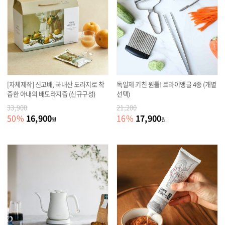
[자체제작] 신고배, 국내산 도라지로 착
독일제 키친 원툴! 트라이앵글 4종 (개별
즙한 아내의 배도라지즙 (신규구성)
선택)
33,900
21,200
16,900
17,900
50
%
16
%
원
원