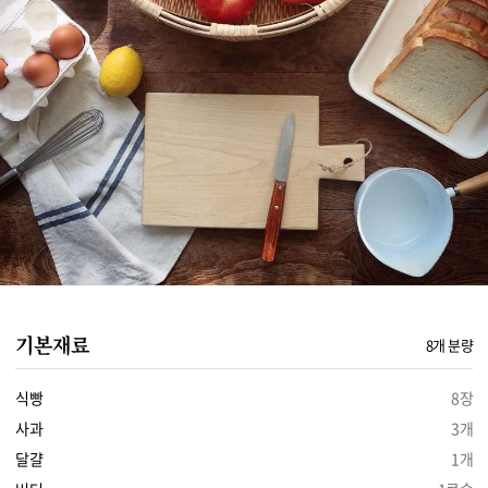
기본재료
8개 분량
식빵
8장
사과
3개
달걀
1개