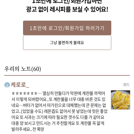
1초만에 로그인/회원가입하면
광고 없이 레시피를 보실 수 있어요!
1초만에 로그인/회원가입 하러가기
STEP 2
그냥 불편하게 볼래요
달군 팬에 버터를 넣어 녹인 후 사과와 설탕, 레몬즙, 올리고당 3큰술을 넣어 
15분정도 물기없이 볶다가 계핏가루와 올리고당 2큰술을 넣어 섞어주세요.
우리의 노트(
60
)
케로로_
후기
ㅎㅎㅎㅎㅎㅎㅎ… 열심히 만들다가 막판에 계란물 까먹어
서 이렇게 되버렸어요..또 계란물을 너무 대충 바른 것도 있
네요…버터가 없어서 마가린으로 대체했는데 큰 문제는 없
었고..(있었을 수도) 레몬즙도 없어서 못 넣었는데 맛은 좋았
어요 또 사과는 크기에 따라 필요한 갯수도 다를 거 같아요
대충 양 보시고 만드시는 거 추천할게요 또 계란물 꼭 얇게
발라주세요..전 폭망