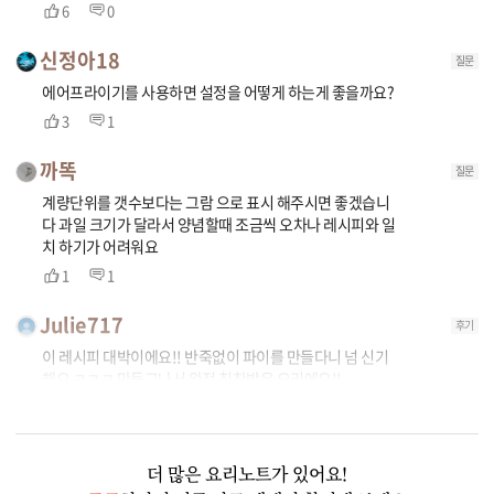
6
0
신정아18
질문
에어프라이기를 사용하면 설정을 어떻게 하는게 좋을까요?
3
1
까똑
질문
계량단위를 갯수보다는 그람 으로 표시 해주시면 좋겠습니
다 과일 크기가 달라서 양념할때 조금씩 오차나 레시피와 일
치 하기가 어려워요
1
1
Julie717
후기
이 레시피 대박이에요!! 반죽없이 파이를 만들다니 넘 신기
해요 ㅋㅋㅋ 만들고나서 완전 칭찬받은 요리에요!!
1
1
더 많은 요리노트가 있어요!