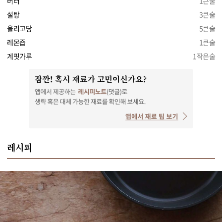
버터
1큰술
설탕
3큰술
올리고당
5큰술
레몬즙
1큰술
계핏가루
1작은술
레시피