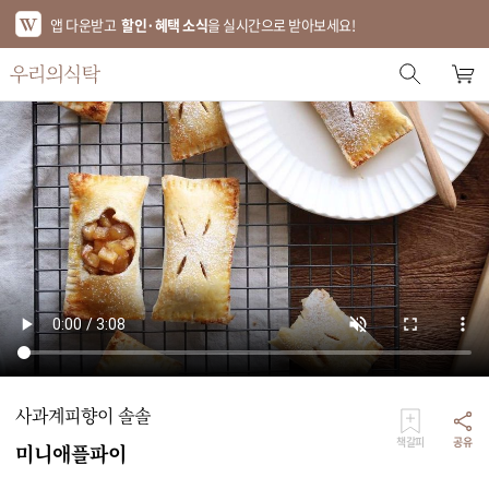
앱 다운받고
할인·혜택 소식
을 실시간으로 받아보세요!
스토어 홈
에디터 추천
한정특가
베스트
신상품
기획전
브랜드
사과계피향이 솔솔
푸드
책갈피
공유
미니애플파이
키친