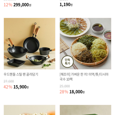
1,190
299,000
12
%
원
원
우드핸들 스틸 팬 골라담기
[해조미] 가벼운 한 끼! 미역/톳/다시마
국수 10팩
27,600
15,900
42
%
25,000
원
18,000
28
%
원