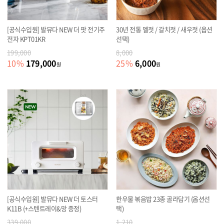
[공식수입원] 발뮤다 NEW 더 팟 전기주
30년 전통 멜젓 / 갈치젓 / 새우젓 (옵션
전자 KPT01KR
선택)
199,000
8,000
179,000
6,000
10
%
25
%
원
원
[공식수입원] 발뮤다 NEW 더 토스터
한우물 볶음밥 23종 골라담기 (옵션선
K11B (+스텐트레이&망 증정)
택)
339,000
1,210