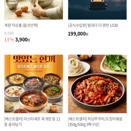
계량 믹싱볼 (옵션선택)
[공식수입원] 발뮤다 더 랜턴 L02B
199,000
4,500
원
3,900
13
%
원
[베스트셀러] 미스타셰프 육개장 등 12
[베스트셀러] 하남쭈꾸미/오징어볶음
종 골라담기
(350g/500g 3팩구성)