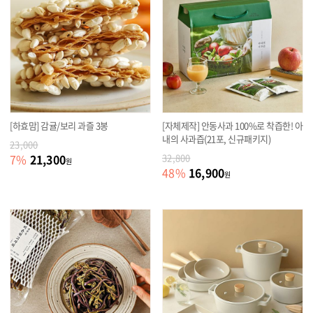
[하효맘] 감귤/보리 과즐 3봉
[자체제작] 안동사과 100%로 착즙한! 아
내의 사과즙(21포, 신규패키지)
23,000
21,300
7
%
32,800
원
16,900
48
%
원