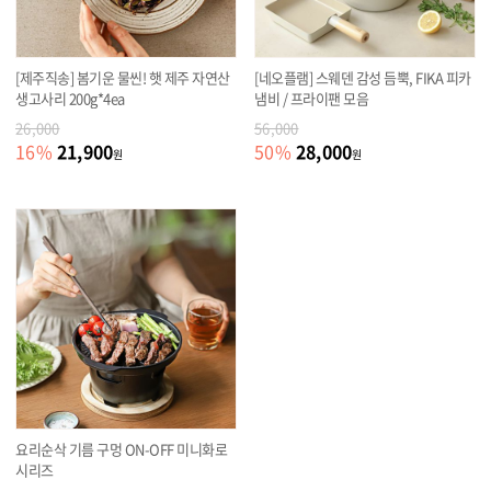
[제주직송] 봄기운 물씬! 햇 제주 자연산
[네오플램] 스웨덴 감성 듬뿍, FIKA 피카
생고사리 200g*4ea
냄비 / 프라이팬 모음
26,000
56,000
21,900
28,000
16
%
50
%
원
원
요리순삭 기름 구멍 ON-OFF 미니화로
시리즈