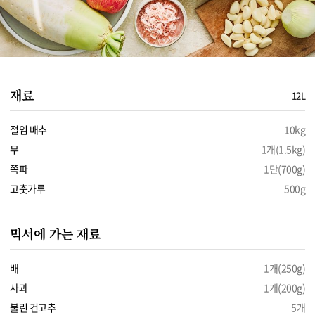
재료
12L
절임 배추
10kg
무
1개(1.5kg)
쪽파
1단(700g)
고춧가루
500g
믹서에 가는 재료
배
1개(250g)
사과
1개(200g)
불린 건고추
5개