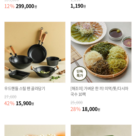
1,190
299,000
12
%
원
원
우드핸들 스틸 팬 골라담기
[해조미] 가벼운 한 끼! 미역/톳/다시마
국수 10팩
27,600
15,900
42
%
25,000
원
18,000
28
%
원