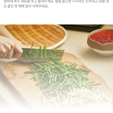
냄비에 육수 재료를 붓고 끓여주세요. 팔팔 끓으면 다시마는 건져내고 30분 정
도 끓인 후 채에 걸러 식혀주세요. 