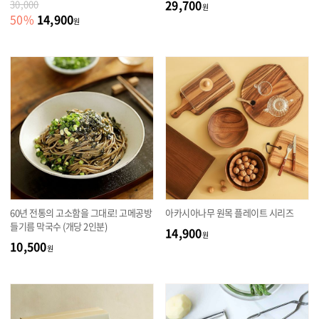
29,700
30,000
원
14,900
50
%
원
60년 전통의 고소함을 그대로! 고메공방
아카시아나무 원목 플레이트 시리즈
들기름 막국수 (개당 2인분)
14,900
원
10,500
원