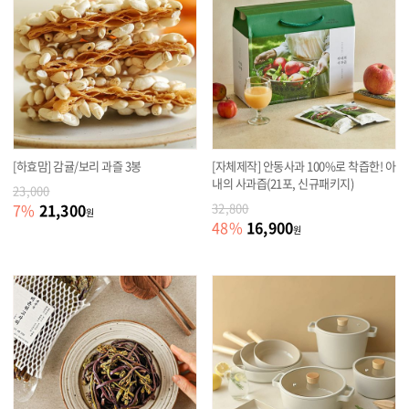
[하효맘] 감귤/보리 과즐 3봉
[자체제작] 안동사과 100%로 착즙한! 아
내의 사과즙(21포, 신규패키지)
23,000
21,300
7
%
32,800
원
16,900
48
%
원