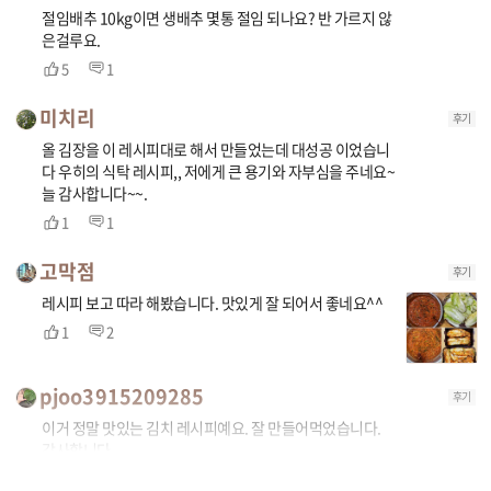
절임배추 10kg이면 생배추 몇통 절임 되나요? 반 가르지 않
은걸루요.
5
1
미치리
후기
올 김장을 이 레시피대로 해서 만들었는데 대성공 이었습니
다 우히의 식탁 레시피,, 저에게 큰 용기와 자부심을 주네요~
늘 감사합니다~~.
1
1
고막점
후기
레시피 보고 따라 해봤습니다. 맛있게 잘 되어서 좋네요^^
1
2
pjoo3915209285
후기
이거 정말 맛있는 김치 레시피예요. 잘 만들어먹었습니다.
감사합니다.
1
1