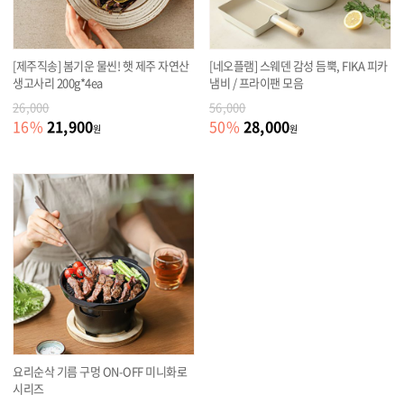
[제주직송] 봄기운 물씬! 햇 제주 자연산
[네오플램] 스웨덴 감성 듬뿍, FIKA 피카
생고사리 200g*4ea
냄비 / 프라이팬 모음
26,000
56,000
21,900
28,000
16
%
50
%
원
원
요리순삭 기름 구멍 ON-OFF 미니화로
시리즈