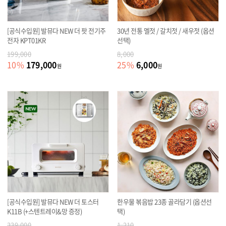
[공식수입원] 발뮤다 NEW 더 팟 전기주
30년 전통 멜젓 / 갈치젓 / 새우젓 (옵션
전자 KPT01KR
선택)
199,000
8,000
179,000
6,000
10
%
25
%
원
원
[공식수입원] 발뮤다 NEW 더 토스터
한우물 볶음밥 23종 골라담기 (옵션선
K11B (+스텐트레이&망 증정)
택)
339,000
1,210