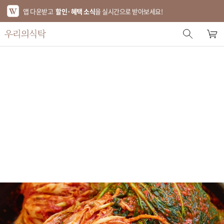
앱 다운받고
할인·혜택 소식
을 실시간으로 받아보세요!
스토어 홈
에디터 추천
한정특가
베스트
신상품
기획전
브랜드
푸드
키친