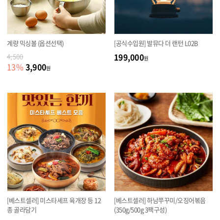
계량 믹싱볼 (옵션선택)
[공식수입원] 발뮤다 더 랜턴 L02B
199,000
4,500
원
3,900
13
%
원
[베스트셀러] 미스타셰프 육개장 등 12
[베스트셀러] 하남쭈꾸미/오징어볶음
종 골라담기
(350g/500g 3팩구성)