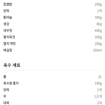
찹쌀밥
200g
양파
2개
통마늘
300g
생강
80g
새우젓
400g
멸치육젓
200g
멸치 액젓
200g
매실청
150ml
육수 재료
물
2L
육수용 멸치
100g
양파
2개
무
1/2개
대파
2대