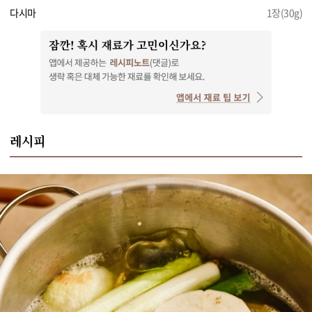
다시마
1장(30g)
레시피