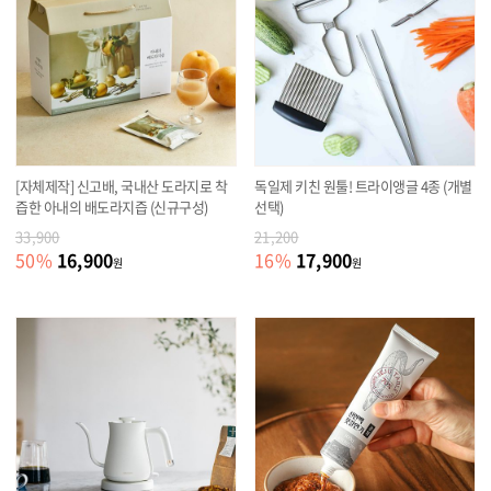
[자체제작] 신고배, 국내산 도라지로 착
독일제 키친 원툴! 트라이앵글 4종 (개별
즙한 아내의 배도라지즙 (신규구성)
선택)
33,900
21,200
16,900
17,900
50
%
16
%
원
원