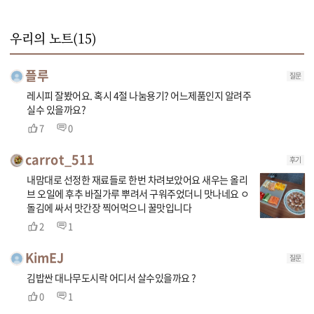
우리의 노트(
15
)
플루
질문
레시피 잘봤어요. 혹시 4절 나눔용기? 어느제품인지 알려주
실수 있을까요?
7
0
carrot_511
후기
내맘대로 선정한 재료들로 한번 차려보았어요 새우는 올리
브 오일에 후추 바질가루 뿌려서 구워주었더니 맛나네요 ㅇ
돌김에 싸서 맛간장 찍어먹으니 꿀맛입니다
2
1
KimEJ
질문
김밥싼 대나무도시락 어디서 살수있을까요 ?
0
1