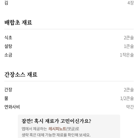
김
4장
배합초 재료
식초
2큰술
설탕
1큰술
소금
1작은술
간장소스 재료
간장
2큰술
물
1/2큰술
연와사비
약간