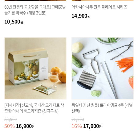
60년 전통의 고소함을 그대로! 고메공방
아카시아나무 원목 플레이트 시리즈
들기름 막국수 (개당 2인분)
14,900
원
10,500
원
[자체제작] 신고배, 국내산 도라지로 착
독일제 키친 원툴! 트라이앵글 4종 (개별
즙한 아내의 배도라지즙 (신규구성)
선택)
33,900
21,200
16,900
17,900
50
%
16
%
원
원