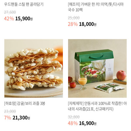
우드핸들 스틸 팬 골라담기
[해조미] 가벼운 한 끼! 미역/톳/다시마
국수 10팩
27,600
15,900
42
%
25,000
원
18,000
28
%
원
[하효맘] 감귤/보리 과즐 3봉
[자체제작] 안동사과 100%로 착즙한! 아
내의 사과즙(21포, 신규패키지)
23,000
21,300
7
%
32,800
원
16,900
48
%
원