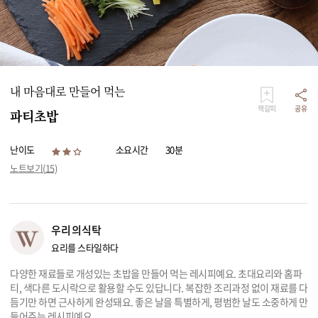
리빙
가전
내 마음대로 만들어 먹는
책갈피
공유
파티초밥
난이도
소요시간
30분
노트보기(
15
)
우리의식탁
요리를 스타일하다
다양한 재료들로 개성있는 초밥을 만들어 먹는 레시피예요. 초대요리와 홈파
티, 색다른 도시락으로 활용할 수도 있답니다. 복잡한 조리과정 없이 재료를 다
듬기만 하면 근사하게 완성돼요. 좋은 날을 특별하게, 평범한 날도 소중하게 만
들어주는 레시피예요.