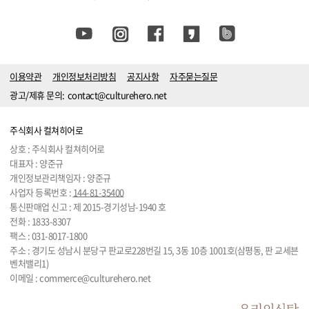
이용약관
개인정보처리방침
공지사항
자주묻는질문
광고/제휴 문의:
contact@culturehero.net
주식회사 컬쳐히어로
상호 : 주식회사 컬쳐히어로
대표자 : 양준규
개인정보관리책임자 : 양준규
사업자 등록번호 :
144-81-35400
통신판매업 신고 : 제 2015-경기성남-1940 호
전화 :
1833-8307
팩스 : 031-8017-1800
주소 : 경기도 성남시 분당구 판교로228번길 15, 3동 10층 1001호(삼평동, 판 교세븐
벤처밸리1)
이메일 :
commerce@culturehero.net