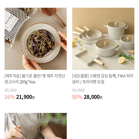
[제주직송] 봄기운 물씬! 햇 제주 자연산
[네오플램] 스웨덴 감성 듬뿍, FIKA 피카
생고사리 200g*4ea
냄비 / 프라이팬 모음
26,000
56,000
21,900
28,000
16
%
50
%
원
원