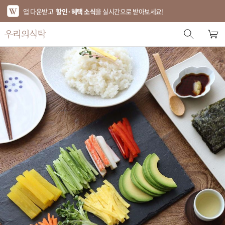
앱 다운받고
할인·혜택 소식
을 실시간으로 받아보세요!
스토어 홈
에디터 추천
한정특가
베스트
신상품
기획전
브랜드
푸드
키친