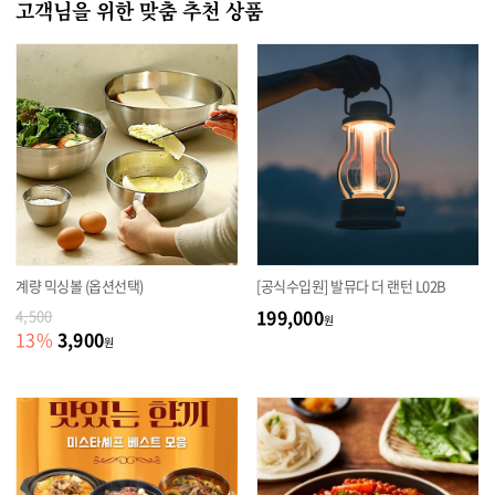
고객님을 위한 맞춤 추천 상품
계량 믹싱볼 (옵션선택)
[공식수입원] 발뮤다 더 랜턴 L02B
199,000
4,500
원
3,900
13
%
원