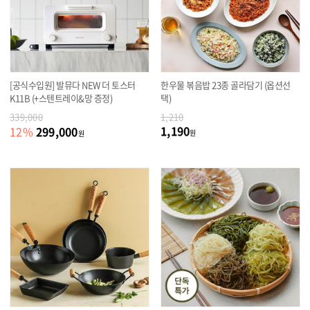
[공식수입원] 발뮤다 NEW 더 토스터
한우물 볶음밥 23종 골라담기 (옵션선
K11B (+스텐트레이&망 증정)
택)
339,000
1,210
1,190
299,000
12
%
원
원