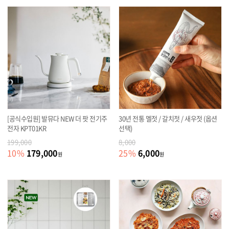
[공식수입원] 발뮤다 NEW 더 팟 전기주
30년 전통 멜젓 / 갈치젓 / 새우젓 (옵션
전자 KPT01KR
선택)
199,000
8,000
179,000
6,000
10
%
25
%
원
원