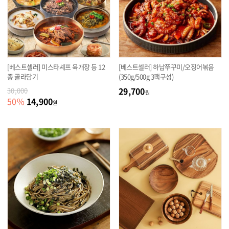
[베스트셀러] 미스타셰프 육개장 등 12
[베스트셀러] 하남쭈꾸미/오징어볶음
종 골라담기
(350g/500g 3팩구성)
29,700
30,000
원
14,900
50
%
원