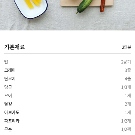
기본재료
2인분
밥
2공기
크래미
3줄
단무지
4줄
당근
1/3개
오이
1개
달걀
2개
아보카도
1개
파프리카
1/2개
무순
1/2팩