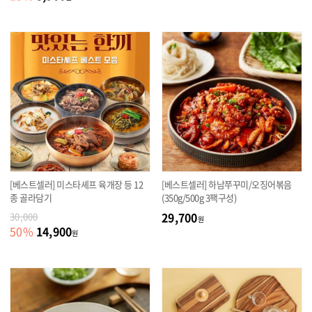
[베스트셀러] 미스타셰프 육개장 등 12
[베스트셀러] 하남쭈꾸미/오징어볶음
종 골라담기
(350g/500g 3팩구성)
29,700
30,000
원
14,900
50
%
원