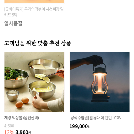
[굿바이특가] 우리의떡볶이 사천짜장 밀
키트 5팩
일시품절
고객님을 위한 맞춤 추천 상품
계량 믹싱볼 (옵션선택)
[공식수입원] 발뮤다 더 랜턴 L02B
199,000
4,500
원
3,900
13
%
원