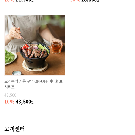
요리순삭 기름 구멍 ON-OFF 미니화로
시리즈
48,500
43,500
10
%
원
고객센터