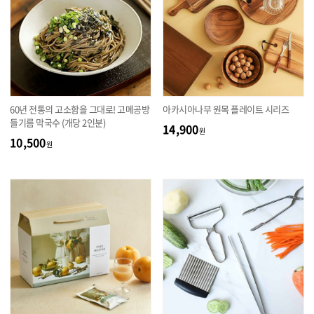
60년 전통의 고소함을 그대로! 고메공방
아카시아나무 원목 플레이트 시리즈
들기름 막국수 (개당 2인분)
14,900
원
10,500
원