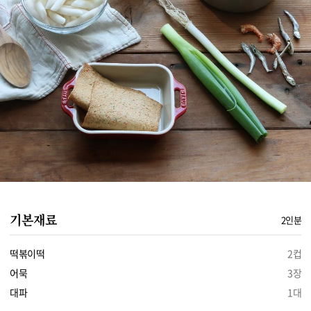
기본재료
2인분
떡볶이떡
2컵
어묵
3장
대파
1대