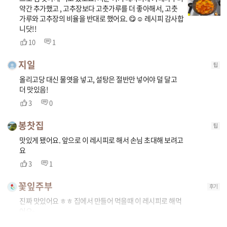
약간 추가했고 , 고추장보다 고춧가루를 더 좋아해서, 고춧
가루와 고추장의 비율을 반대로 했어요. 😋☺️ 레시피 감사합
니닷!!
10
1
지일
팁
올리고당 대신 물엿을 넣고, 설탕은 절반만 넣어야 덜 달고
더 맛있음!
3
0
봉찻집
팁
맛있게 됐어요. 앞으로 이 레시피로 해서 손님 초대해 보려고
요
3
1
꽃잎주부
후기
진짜 맛있어요 ㅎㅎ 집에서 만들어 먹을때 이 레시피로 해먹
어요~
2
1