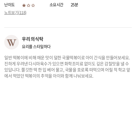
난이도
소요시간
25분
리빙
노트보기(
118
)
가전
우리의식탁
요리를 스타일하다
일반 떡볶이에 비해 매운 맛이 덜한 국물떡볶이로 아이 간식을 만들어보세요.
진하게 우려낸 다시마육수가 있으면 화학조미료 없이도 깊은 감칠맛을 낼 수
있답니다. 쫄깃한 떡 한 입 베어 물고, 국물을 호로록 떠먹으며 어릴 적 학교 앞
에서 먹었던 떡볶이의 추억을 아이와 함께 나눠보세요.