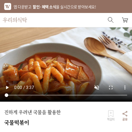
앱 다운받고
할인·혜택 소식
을 실시간으로 받아보세요!
스토어 홈
에디터 추천
한정특가
베스트
신상품
기획전
브랜드
진하게 우려낸 국물을 활용한
푸드
책갈피
공유
국물떡볶이
키친