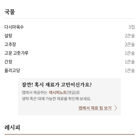
국물
다시마육수
3컵
설탕
2큰술
고추장
2큰술
고운 고춧가루
1큰술
간장
1큰술
올리고당
1큰술
레시피