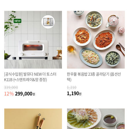
[공식수입원] 발뮤다 NEW 더 토스터
한우물 볶음밥 23종 골라담기 (옵션선
K11B (+스텐트레이&망 증정)
택)
339,000
1,210
1,190
299,000
12
%
원
원