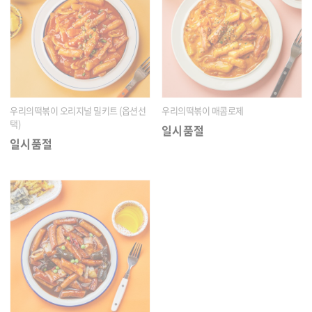
우리의떡볶이 오리지널 밀키트 (옵션선
우리의떡볶이 매콤로제
택)
일시품절
일시품절