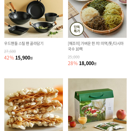
우드핸들 스틸 팬 골라담기
[해조미] 가벼운 한 끼! 미역/톳/다시마
국수 10팩
27,600
15,900
42
%
25,000
원
18,000
28
%
원