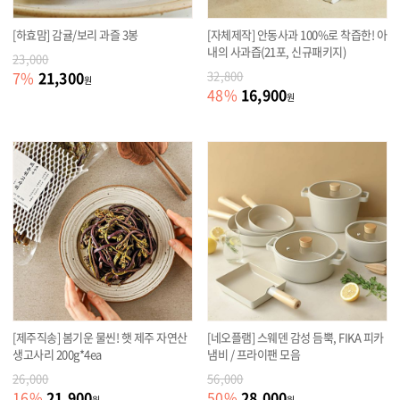
[하효맘] 감귤/보리 과즐 3봉
[자체제작] 안동사과 100%로 착즙한! 아
내의 사과즙(21포, 신규패키지)
23,000
21,300
7
%
32,800
원
16,900
48
%
원
[제주직송] 봄기운 물씬! 햇 제주 자연산
[네오플램] 스웨덴 감성 듬뿍, FIKA 피카
생고사리 200g*4ea
냄비 / 프라이팬 모음
26,000
56,000
21,900
28,000
16
%
50
%
원
원