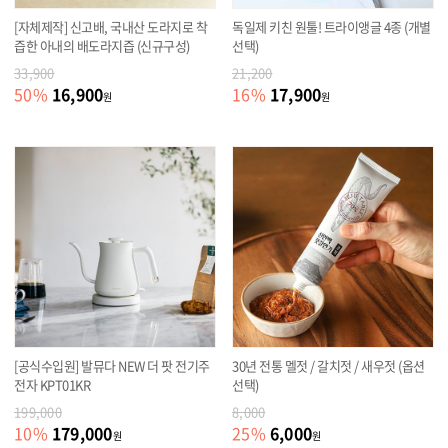
[자체제작] 신고배, 국내산 도라지로 착
독일제 키친 원툴! 트라이앵글 4종 (개별
즙한 아내의 배도라지즙 (신규구성)
선택)
33,900
21,200
16,900
17,900
50
%
16
%
원
원
[공식수입원] 발뮤다 NEW 더 팟 전기주
30년 전통 멜젓 / 갈치젓 / 새우젓 (옵션
전자 KPT01KR
선택)
199,000
8,000
179,000
6,000
10
%
25
%
원
원