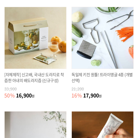
[자체제작] 신고배, 국내산 도라지로 착
독일제 키친 원툴! 트라이앵글 4종 (개별
즙한 아내의 배도라지즙 (신규구성)
선택)
33,900
21,200
16,900
17,900
50
%
16
%
원
원