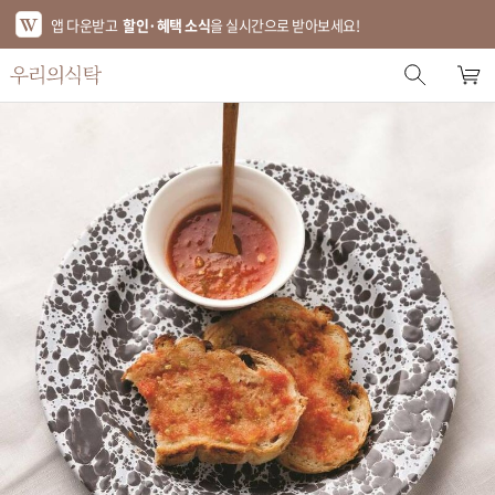
앱 다운받고
할인·혜택 소식
을 실시간으로 받아보세요!
스토어 홈
에디터 추천
한정특가
베스트
신상품
기획전
브랜드
푸드
키친