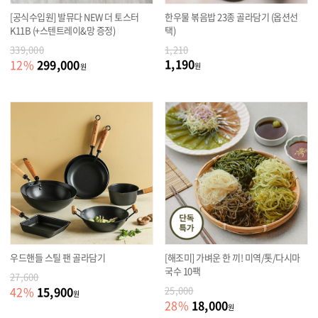
[공식수입원] 발뮤다 NEW 더 토스터
한우물 볶음밥 23종 골라담기 (옵션선
K11B (+스텐트레이&망 증정)
택)
339,000
1,210
1,190
299,000
12
%
원
원
우드핸들 스틸 팬 골라담기
[해조미] 가벼운 한 끼! 미역/톳/다시마
국수 10팩
27,600
15,900
42
%
25,000
원
18,000
28
%
원