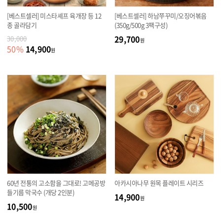
[베스트셀러] 미스타셰프 육개장 등 12
[베스트셀러] 하남쭈꾸미/오징어볶음
종 골라담기
(350g/500g 3팩구성)
29,700
30,000
원
14,900
50
%
원
60년 전통의 고소함을 그대로! 고메공방
아카시아나무 원목 플레이트 시리즈
들기름 막국수 (개당 2인분)
14,900
원
10,500
원