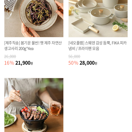
[제주직송] 봄기운 물씬! 햇 제주 자연산
[네오플램] 스웨덴 감성 듬뿍, FIKA 피카
생고사리 200g*4ea
냄비 / 프라이팬 모음
26,000
56,000
21,900
28,000
16
%
50
%
원
원