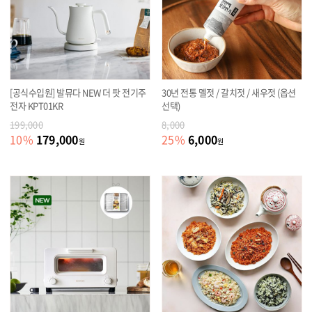
[공식수입원] 발뮤다 NEW 더 팟 전기주
30년 전통 멜젓 / 갈치젓 / 새우젓 (옵션
전자 KPT01KR
선택)
199,000
8,000
179,000
6,000
10
%
25
%
원
원