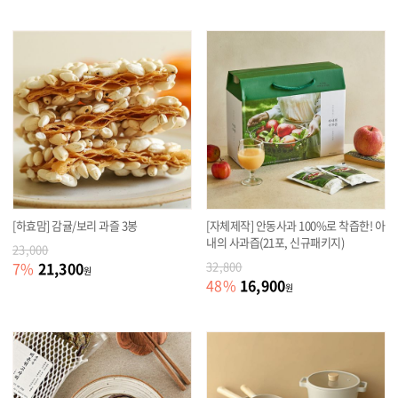
[하효맘] 감귤/보리 과즐 3봉
[자체제작] 안동사과 100%로 착즙한! 아
내의 사과즙(21포, 신규패키지)
23,000
21,300
7
%
32,800
원
16,900
48
%
원