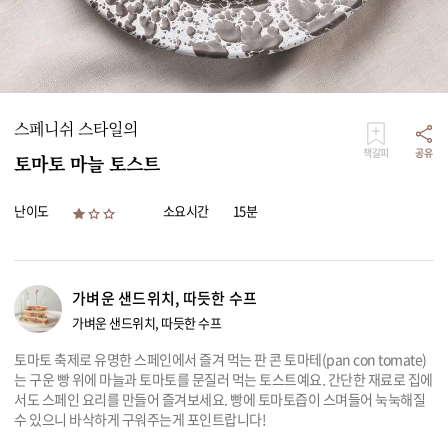
리빙
가전
스페니쉬 스타일의
책갈피
공유
토마토 마늘 토스트
난이도
소요시간
15분
가벼운 샌드위치, 따듯한 수프
가벼운 샌드위치, 따듯한 수프
토마토 축제로 유명한 스페인에서 즐겨 먹는 판 콘 토마테(pan con tomate)
는 구운 빵 위에 마늘과 토마토를 문질러 먹는 토스트예요. 간단한 재료로 집에
서도 스페인 요리를 만들어 즐겨보세요. 빵에 토마토즙이 스며들어 눅눅해질
수 있으니 바삭하게 구워주는게 포인트랍니다!