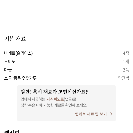
기본 재료
바게트(슬라이스)
4장
토마토
1개
마늘
2쪽
소금, 굵은 후춧가루
약간씩
레시피