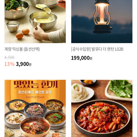
계량 믹싱볼 (옵션선택)
[공식수입원] 발뮤다 더 랜턴 L02B
199,000
4,500
원
3,900
13
%
원