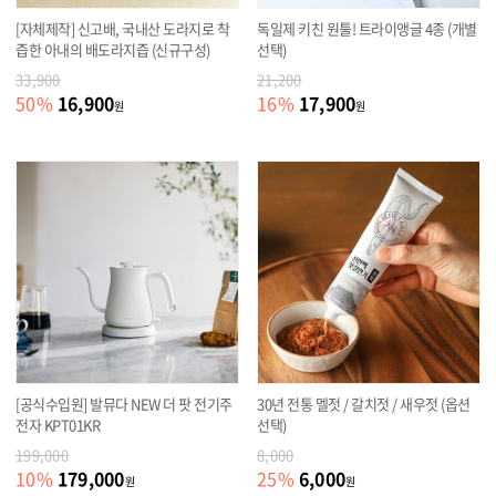
[자체제작] 신고배, 국내산 도라지로 착
독일제 키친 원툴! 트라이앵글 4종 (개별
즙한 아내의 배도라지즙 (신규구성)
선택)
33,900
21,200
16,900
17,900
50
%
16
%
원
원
[공식수입원] 발뮤다 NEW 더 팟 전기주
30년 전통 멜젓 / 갈치젓 / 새우젓 (옵션
전자 KPT01KR
선택)
199,000
8,000
179,000
6,000
10
%
25
%
원
원