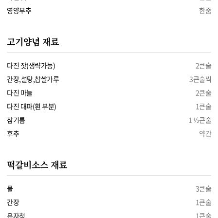
영양부추
한줌
고기양념 재료
다진 잣(생략가능)
2큰술
간장,설탕,찹쌀가루
3큰술씩
다진 마늘
2큰술
다진 대파(흰 부분)
1큰술
참기름
1 ½큰술
후추
약간
떡갈비소스 재료
물
3큰술
간장
1큰술
유자청
1큰술