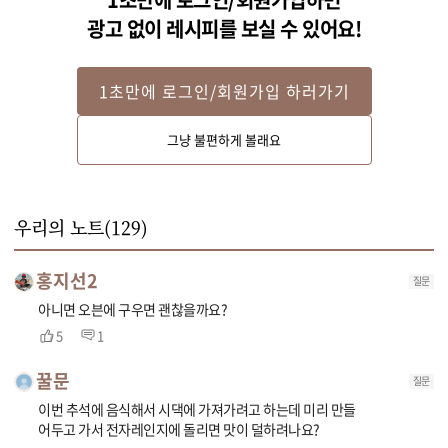
광고 없이 레시피를 보실 수 있어요!
STEP 2
1초만에 로그인/회원가입 하러가기
새송이 버섯은 길게 8등분 해주세요. 잣은 종이호일에 올려 다져주세요. (잣은 
기름이 많아 종이호일 또는 키친타월에 올려 다져주시는게 좋아요)

그냥 불편하게 볼래요
치댄 고기를 동그랗고 넓게 만든 후 새송이버섯을 올리고 말아주세요.
우리의 노트(
129
)
홍지선2
질문
아니면 오븐에 구우면 괜찮을까요?
5
1
꿀문
질문
이번 추석에 음식해서 시댁에 가져가려고 하는데 미리 만들
어두고 가서 전자레인지에 돌리면 맛이 덜하려나요?