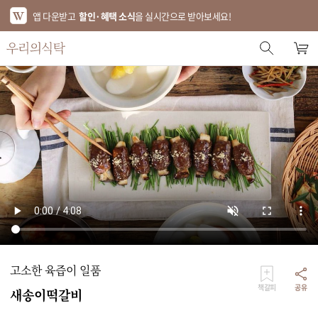
앱 다운받고
할인·혜택 소식
을 실시간으로 받아보세요!
스토어 홈
에디터 추천
한정특가
베스트
신상품
기획전
브랜드
고소한 육즙이 일품
푸드
책갈피
공유
새송이떡갈비
키친