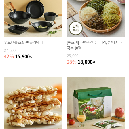
우드핸들 스틸 팬 골라담기
[해조미] 가벼운 한 끼! 미역/톳/다시마
국수 10팩
27,600
15,900
42
%
25,000
원
18,000
28
%
원