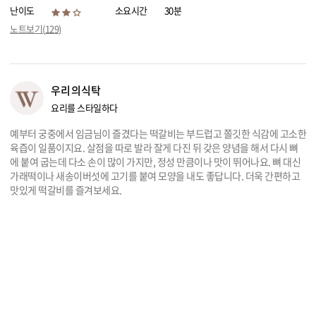
난이도
소요시간
30분
리빙
노트보기(
129
)
가전
우리의식탁
요리를 스타일하다
예부터 궁중에서 임금님이 즐겼다는 떡갈비는 부드럽고 쫄깃한 식감에 고소한
육즙이 일품이지요. 살점을 따로 발라 잘게 다진 뒤 갖은 양념을 해서 다시 뼈
에 붙여 굽는데 다소 손이 많이 가지만, 정성 만큼이나 맛이 뛰어나요. 뼈 대신
가래떡이나 새송이버섯에 고기를 붙여 모양을 내도 좋답니다. 더욱 간편하고
맛있게 떡갈비를 즐겨보세요.