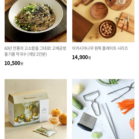
60년 전통의 고소함을 그대로! 고메공방
아카시아나무 원목 플레이트 시리즈
들기름 막국수 (개당 2인분)
14,900
원
10,500
원