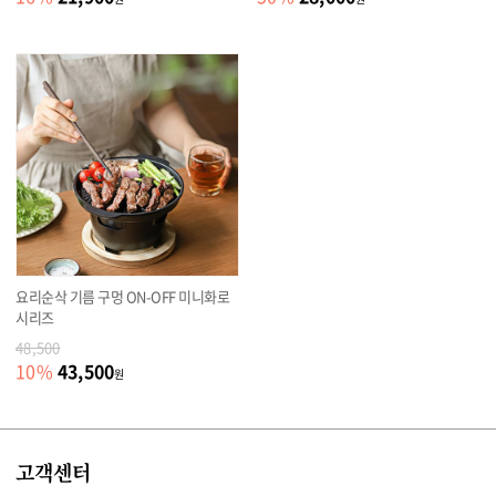
요리순삭 기름 구멍 ON-OFF 미니화로
시리즈
48,500
43,500
10
%
원
고객센터