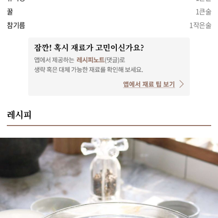
꿀
1큰술
참기름
1작은술
레시피