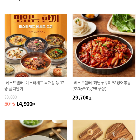
[베스트셀러] 미스타셰프 육개장 등 12
[베스트셀러] 하남쭈꾸미/오징어볶음
종 골라담기
(350g/500g 3팩구성)
29,700
30,000
원
14,900
50
%
원