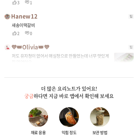
3
1
Hanew12
팁
새송이떡갈비
2
0
💜👑Olivia👑💜
팁
저도 유자청이 없어서 매실청으로 만들었는데 너무 맛있게
잘 먹었어요
2
1
더 많은 요리노트가 있어요!
궁금
하다면 지금 바로 앱에서 확인해 보세요
재료 응용
익힘 정도
보관 방법