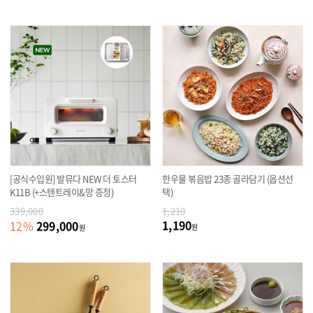
[공식수입원] 발뮤다 NEW 더 토스터
한우물 볶음밥 23종 골라담기 (옵션선
K11B (+스텐트레이&망 증정)
택)
339,000
1,210
1,190
299,000
12
%
원
원