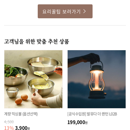
요리꿀팁 보러가기
고객님을 위한 맞춤 추천 상품
계량 믹싱볼 (옵션선택)
[공식수입원] 발뮤다 더 랜턴 L02B
199,000
4,500
원
3,900
13
%
원