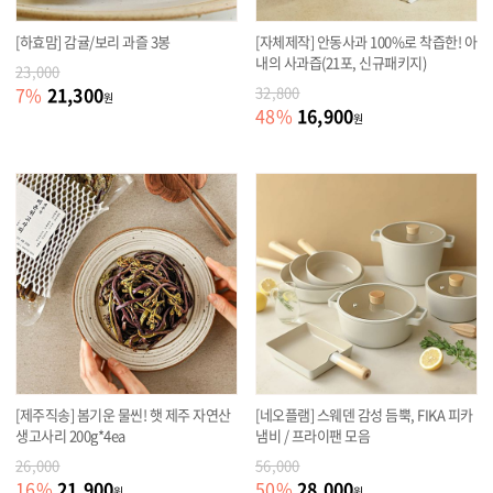
[하효맘] 감귤/보리 과즐 3봉
[자체제작] 안동사과 100%로 착즙한! 아
내의 사과즙(21포, 신규패키지)
23,000
21,300
7
%
32,800
원
16,900
48
%
원
[제주직송] 봄기운 물씬! 햇 제주 자연산
[네오플램] 스웨덴 감성 듬뿍, FIKA 피카
생고사리 200g*4ea
냄비 / 프라이팬 모음
26,000
56,000
21,900
28,000
16
%
50
%
원
원