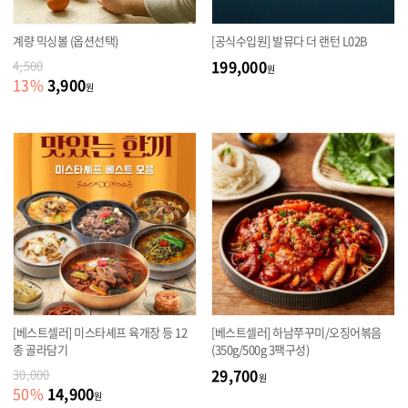
계량 믹싱볼 (옵션선택)
[공식수입원] 발뮤다 더 랜턴 L02B
199,000
4,500
원
3,900
13
%
원
[베스트셀러] 미스타셰프 육개장 등 12
[베스트셀러] 하남쭈꾸미/오징어볶음
종 골라담기
(350g/500g 3팩구성)
29,700
30,000
원
14,900
50
%
원