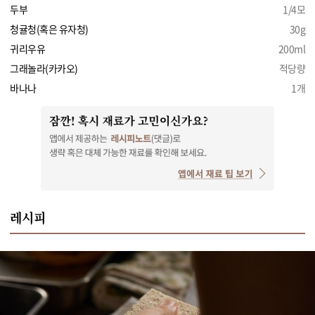
두부
1/4모
청귤청(혹은 유자청)
30g
귀리우유
200ml
그래놀라(카카오)
적당량
바나나
1개
레시피