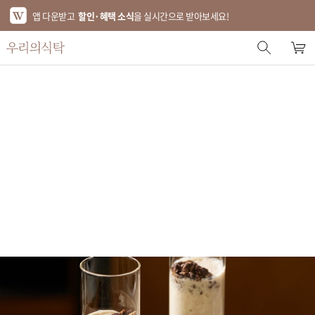
앱 다운받고
할인·혜택 소식
을 실시간으로 받아보세요!
스토어 홈
에디터 추천
한정특가
베스트
신상품
기획전
브랜드
푸드
키친