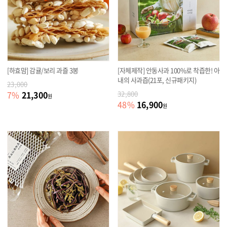
[하효맘] 감귤/보리 과즐 3봉
[자체제작] 안동사과 100%로 착즙한! 아
내의 사과즙(21포, 신규패키지)
23,000
21,300
7
%
32,800
원
16,900
48
%
원