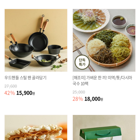
우드핸들 스틸 팬 골라담기
[해조미] 가벼운 한 끼! 미역/톳/다시마
국수 10팩
27,600
15,900
42
%
25,000
원
18,000
28
%
원