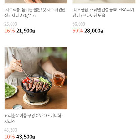
[제주직송] 봄기운 물씬! 햇 제주 자연산
[네오플램] 스웨덴 감성 듬뿍, FIKA 피카
생고사리 200g*4ea
냄비 / 프라이팬 모음
26,000
56,000
21,900
28,000
16
%
50
%
원
원
요리순삭 기름 구멍 ON-OFF 미니화로
시리즈
48,500
43,500
10
%
원