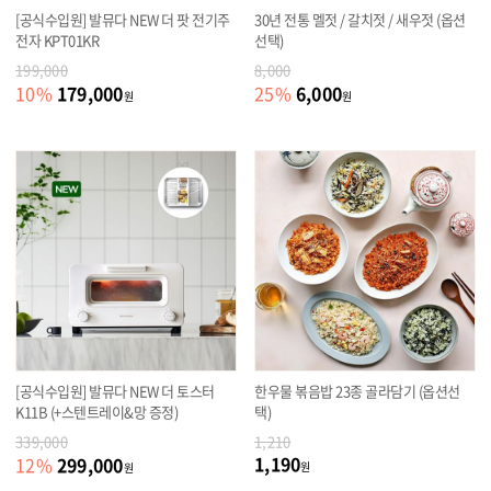
[공식수입원] 발뮤다 NEW 더 팟 전기주
30년 전통 멜젓 / 갈치젓 / 새우젓 (옵션
전자 KPT01KR
선택)
199,000
8,000
179,000
6,000
10
%
25
%
원
원
[공식수입원] 발뮤다 NEW 더 토스터
한우물 볶음밥 23종 골라담기 (옵션선
K11B (+스텐트레이&망 증정)
택)
339,000
1,210
1,190
299,000
12
%
원
원