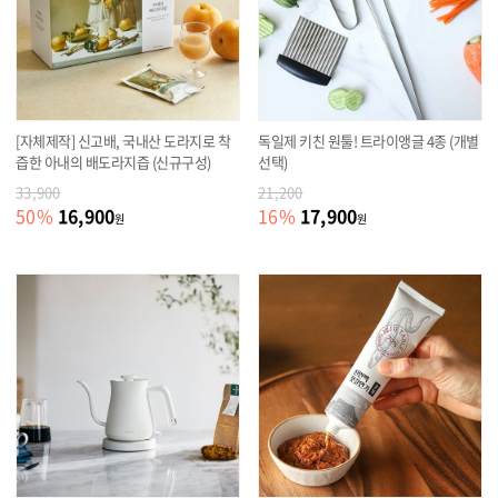
[자체제작] 신고배, 국내산 도라지로 착
독일제 키친 원툴! 트라이앵글 4종 (개별
즙한 아내의 배도라지즙 (신규구성)
선택)
33,900
21,200
16,900
17,900
50
%
16
%
원
원