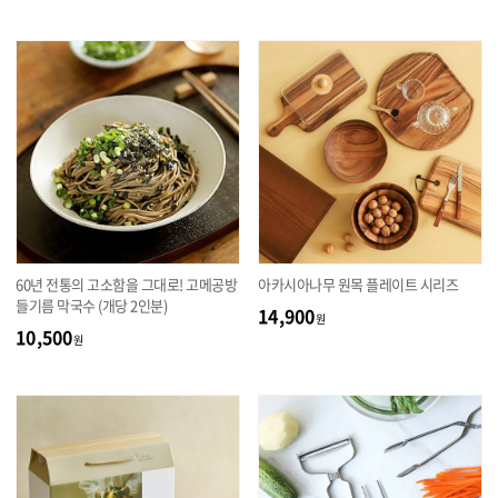
60년 전통의 고소함을 그대로! 고메공방
아카시아나무 원목 플레이트 시리즈
들기름 막국수 (개당 2인분)
14,900
원
10,500
원