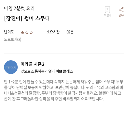
아침 2분컷 요리
책갈피
공유
[장진아] 썸머 스무디
난이도
소요시간
02분
노트보기(
2
)
미라클 시즌2
맛으로 소통하는 리얼 라이브 클래스
단 1~2분 안에 만들 수 있는데다 속까지 든든하게 채워주는 썸머 스무디! 두부
를 넣어 단백질 보충에 탁월하고, 포만감이 높답니다. 귀리우유의 고소함과 바
나나&청귤청의 달콤함, 두부의 담백함이 찰떡처럼 어울려요. 블렌더에 넣고
곱게 간 후 그래놀라만 살짝 올려 주면 비주얼까지 어여쁘답니다.