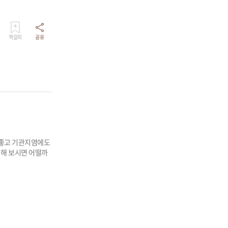
책갈피
공유
 좋고 기관지염에도
비해 보시면 어떨까