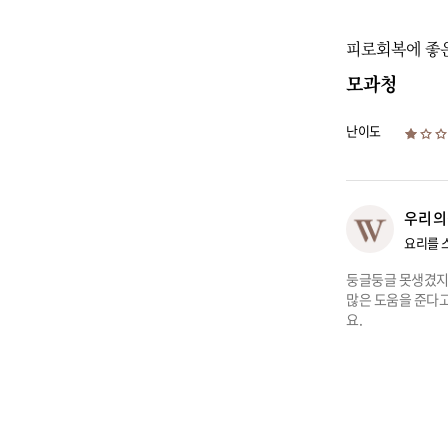
피로회복에 좋
모과청
난이도
우리의
요리를 
둥글둥글 못생겼지만
많은 도움을 준다고
요.