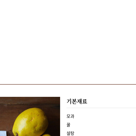
기본재료
모과
꿀
설탕