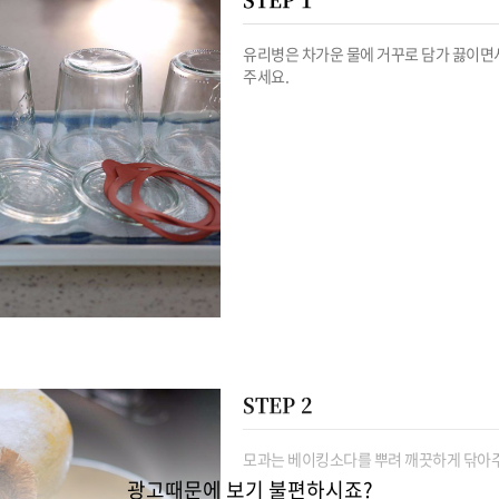
유리병은 차가운 물에 거꾸로 담가 끓이면
주세요.
STEP 2
모과는 베이킹소다를 뿌려 깨끗하게 닦아
광고때문에 보기 불편하시죠?