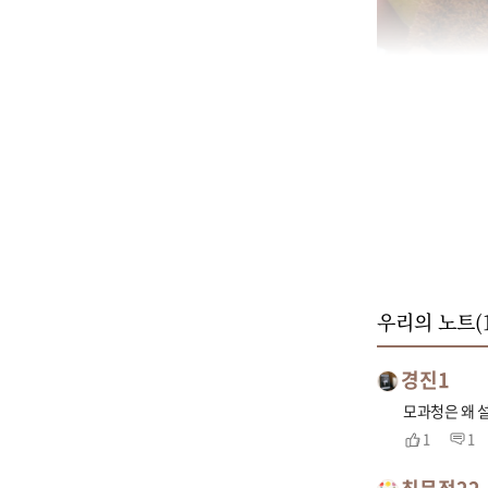
우리의 노트(
경진1
모과청은 왜 설
1
1