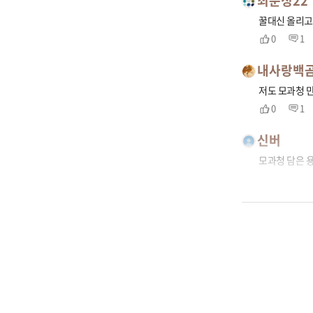
최문정22
꿀대신 올리고
0
1
내사랑백
저도 모과청 
0
1
신버
모과청 담은 용
0
1