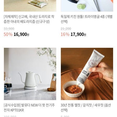
[자체제작] 신고배, 국내산 도라지로 착
독일제 키친 원툴! 트라이앵글 4종 (개별
즙한 아내의 배도라지즙 (신규구성)
선택)
33,900
21,200
16,900
17,900
50
%
16
%
원
원
[공식수입원] 발뮤다 NEW 더 팟 전기주
30년 전통 멜젓 / 갈치젓 / 새우젓 (옵션
전자 KPT01KR
선택)
199,000
8,000