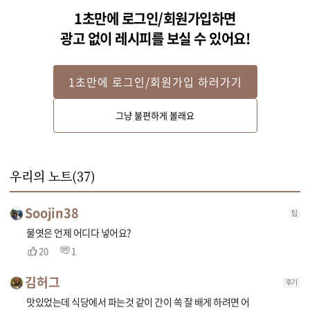
1초만에 로그인/회원가입하면
광고 없이 레시피를 보실 수 있어요!
1초만에 로그인/회원가입 하러가기
Step 2
그냥 불편하게 볼래요
무와 감자는 1cm 두께로 도톰하게 썰어주세요. 양파는 굵게 채썰고 대파와 고
추는 어슷하게 썰어주세요. 
우리의 노트(
37
)
Soojin38
팁
물엿은 언제 어디다 넣어요?
20
1
김허그
후기
맛있었는데 식당에서 파는것 같이 간이 쏙 잘 배게 하려면 어