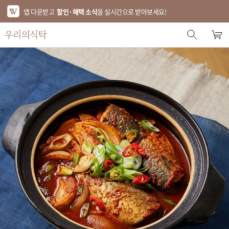
앱 다운받고
할인·혜택 소식
을 실시간으로 받아보세요!
스토어 홈
에디터 추천
한정특가
베스트
신상품
기획전
브랜드
푸드
키친