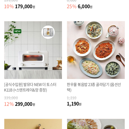
179,000
6,000
10
%
25
%
원
원
[공식수입원] 발뮤다 NEW 더 토스터
한우물 볶음밥 23종 골라담기 (옵션선
K11B (+스텐트레이&망 증정)
택)
339,000
1,210
1,190
299,000
12
%
원
원