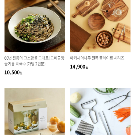
60년 전통의 고소함을 그대로! 고메공방
아카시아나무 원목 플레이트 시리즈
들기름 막국수 (개당 2인분)
14,900
원
10,500
원