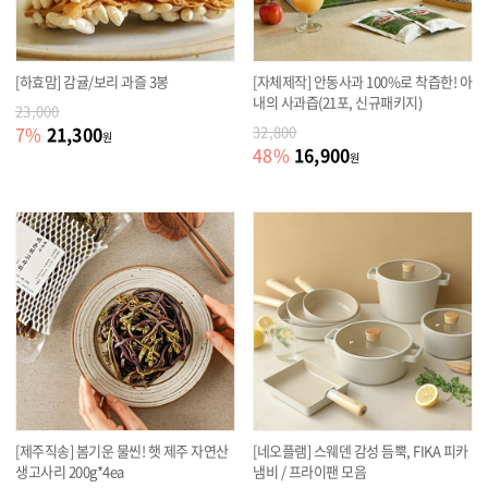
[하효맘] 감귤/보리 과즐 3봉
[자체제작] 안동사과 100%로 착즙한! 아
내의 사과즙(21포, 신규패키지)
23,000
21,300
7
%
32,800
원
16,900
48
%
원
[제주직송] 봄기운 물씬! 햇 제주 자연산
[네오플램] 스웨덴 감성 듬뿍, FIKA 피카
생고사리 200g*4ea
냄비 / 프라이팬 모음