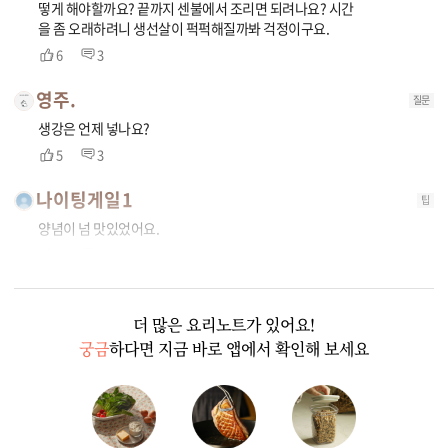
떻게 해야할까요? 끝까지 센불에서 조리면 되려나요? 시간
을 좀 오래하려니 생선살이 퍽퍽해질까봐 걱정이구요.
6
3
영주.
질문
생강은 언제 넣나요?
5
3
나이팅게일1
팁
양념이 넘 맛있었어요.
3
1
더 많은 요리노트가 있어요!
궁금
하다면 지금 바로 앱에서 확인해 보세요