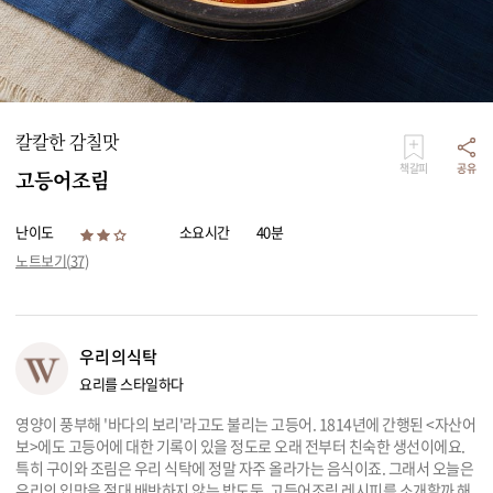
리빙
가전
칼칼한 감칠맛
책갈피
공유
고등어조림
난이도
소요시간
40분
노트보기(
37
)
우리의식탁
요리를 스타일하다
영양이 풍부해 '바다의 보리'라고도 불리는 고등어. 1814년에 간행된 <자산어
보>에도 고등어에 대한 기록이 있을 정도로 오래 전부터 친숙한 생선이에요.
특히 구이와 조림은 우리 식탁에 정말 자주 올라가는 음식이죠. 그래서 오늘은
우리의 입맛을 절대 배반하지 않는 밥도둑, 고등어조림 레시피를 소개할까 해