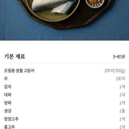
기본 재료
3~4인분
조림용 생물 고등어
2마리(700g)
무
1토막
감자
1개
대파
1대
양파
1개
생강
1톨
청양고추
1개
홍고추
1개