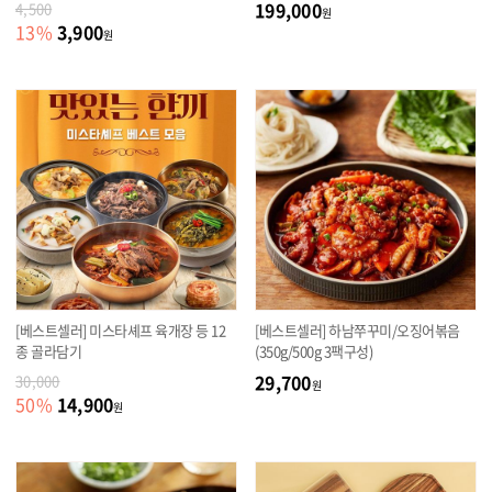
199,000
4,500
원
3,900
13
%
원
[베스트셀러] 미스타셰프 육개장 등 12
[베스트셀러] 하남쭈꾸미/오징어볶음
종 골라담기
(350g/500g 3팩구성)
29,700
30,000
원
14,900
50
%
원