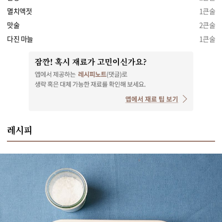
멸치액젓
1큰술
맛술
2큰술
다진 마늘
1큰술
레시피