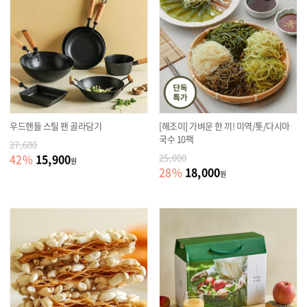
우드핸들 스틸 팬 골라담기
[해조미] 가벼운 한 끼! 미역/톳/다시마
국수 10팩
27,600
15,900
42
%
25,000
원
18,000
28
%
원