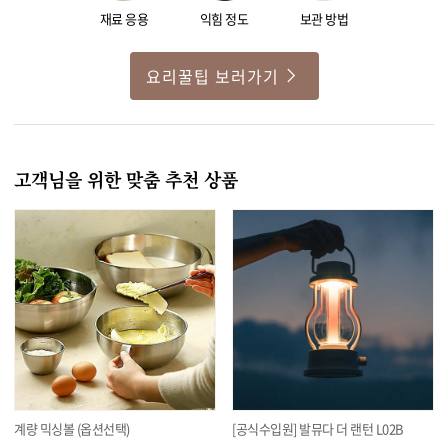
재료 응용
익힘 정도
보관 방법
요리꿀팁 보러가기
고객님을 위한 맞춤 추천 상품
계량 믹싱볼 (옵션선택)
[공식수입원] 발뮤다 더 랜턴 L02B