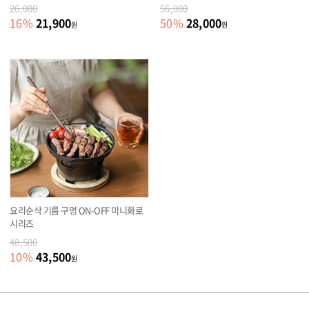
26,000
56,000
21,900
28,000
16
%
50
%
원
원
요리순삭 기름 구멍 ON-OFF 미니화로
시리즈
48,500
43,500
10
%
원