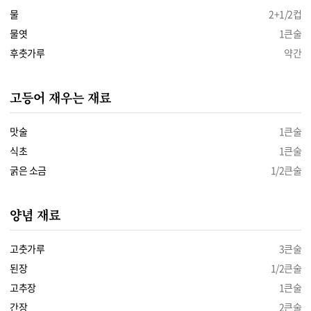
물
2+1/2컵
물엿
1큰술
후춧가루
약간
고등어 재우는 재료
맛술
1큰술
식초
1큰술
굵은 소금
1/2큰술
양념 재료
고춧가루
3큰술
된장
1/2큰술
고추장
1큰술
간장
2큰술