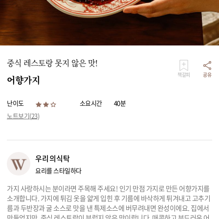
리빙
가전
중식 레스토랑 못지 않은 맛!
책갈피
공유
어향가지
난이도
소요시간
40분
노트보기(
23
)
우리의식탁
요리를 스타일하다
가지 사랑하시는 분이라면 주목해 주세요! 인기 만점 가지로 만든 어향가지를
소개합니다. 가지에 튀김 옷을 얇게 입힌 후 기름에 바삭하게 튀겨내고 고추기
름과 두반장과 굴 소스로 맛을 낸 특제소스에 버무려내면 완성이에요. 집에서
만들었지만, 중식 레스토랑이 부럽지 않은 맛이랍니다. 매콤하고 부드러운 어