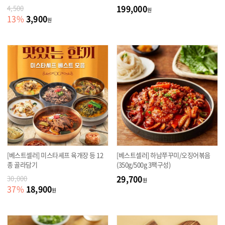
199,000
4,500
원
3,900
13
%
원
[베스트셀러] 미스타셰프 육개장 등 12
[베스트셀러] 하남쭈꾸미/오징어볶음
종 골라담기
(350g/500g 3팩구성)
29,700
30,000
원
18,900
37
%
원