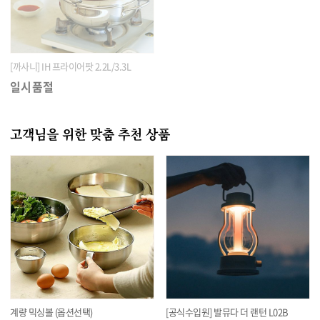
[까사니] IH 프라이어팟 2.2L/3.3L
일시품절
고객님을 위한 맞춤 추천 상품
계량 믹싱볼 (옵션선택)
[공식수입원] 발뮤다 더 랜턴 L02B