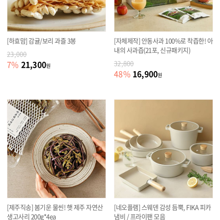
[하효맘] 감귤/보리 과즐 3봉
[자체제작] 안동사과 100%로 착즙한! 아
내의 사과즙(21포, 신규패키지)
23,000
21,300
7
%
32,800
원
16,900
48
%
원
[제주직송] 봄기운 물씬! 햇 제주 자연산
[네오플램] 스웨덴 감성 듬뿍, FIKA 피카
생고사리 200g*4ea
냄비 / 프라이팬 모음