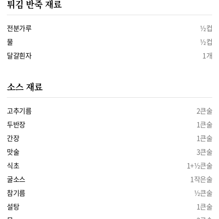
튀김 반죽 재료
전분가루
½컵
물
½컵
달걀흰자
1개
소스 재료
고추기름
2큰술
두반장
1큰술
간장
1큰술
맛술
3큰술
식초
1+½큰술
굴소스
1작은술
참기름
½큰술
설탕
1큰술