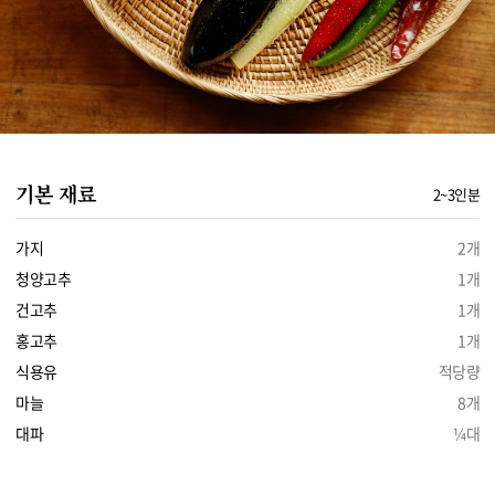
기본 재료
2~3인분
가지
2개
청양고추
1개
건고추
1개
홍고추
1개
식용유
적당량
마늘
8개
대파
¼대