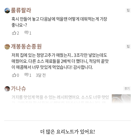
룰류랄라
팁
혹시 만들어 놓고 다음날에 먹을땐 어떻게 데워먹는게 가장
좋나요~?
2
1
개봉동손종원
팁
저희 집에 있는 청양고추가 매웠는지.. 3조각만 넣었는데도
매웠어요. 다른 소스 재료들을 2배씩 더 했더니, 적당히 끝맛
이 매콤해서 너무 맛있게 먹었습니다! 감사합니다.
0
1
3달 전
가나슈
후기
가지를 맛있게 먹을 수 있는 레시피였어요. 소스도 너무 맛있
고, 고량주랑 잘 어울려서 행복한 저녁식사를 했습니다. 땡
초를 넣었더니 많이 매웠어요. 다음엔 땡초 빼고 해야겠어
요. 훌륭한 레시피 감사합니다.
0
1
더 많은 요리노트가 있어요!