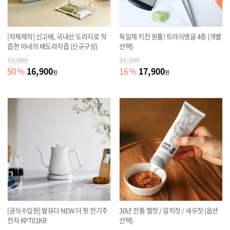
[자체제작] 신고배, 국내산 도라지로 착
독일제 키친 원툴! 트라이앵글 4종 (개별
즙한 아내의 배도라지즙 (신규구성)
선택)
33,900
21,200
16,900
17,900
50
%
16
%
원
원
[공식수입원] 발뮤다 NEW 더 팟 전기주
30년 전통 멜젓 / 갈치젓 / 새우젓 (옵션
전자 KPT01KR
선택)