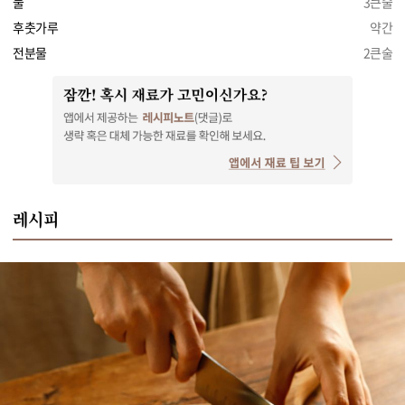
물
3큰술
후춧가루
약간
전분물
2큰술
레시피