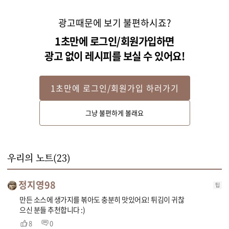
광고때문에 보기 불편하시죠?
1초만에 로그인/회원가입하면
광고 없이 레시피를 보실 수 있어요!
1초만에 로그인/회원가입 하러가기
Step 2
그냥 불편하게 볼래요
청고추와 홍고추는 반으로 갈라 씨를 뺀 후 잘게 다져주세요. 마늘은 편 썰고 
대파는 굵게 다져주세요. 건고추는 가위로 잘라주세요. 
우리의 노트(
23
)
정지영98
팁
만든 소스에 생가지를 볶아도 충분히 맛있어요! 튀김이 귀찮
으신 분들 추천합니다 :)
8
0