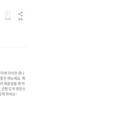
책갈피
공유
더덕에 아삭한 콩나
좋은 메뉴예요. 특
뿌려 볶음밥을 해 먹
 균형 있게 영양소
 함께 하세요~