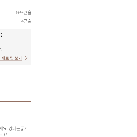
1+½큰술
4큰술
요. 양파는 굵게 
세요.