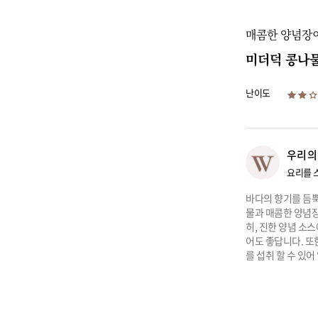
매콤한 양념장
미더덕 콩나물
난이도
우리의
요리를 
바다의 향기를 듬뿍
물과 매콤한 양념장
히, 진한 양념 소
어도 좋답니다. 또
를 섭취 할 수 있어