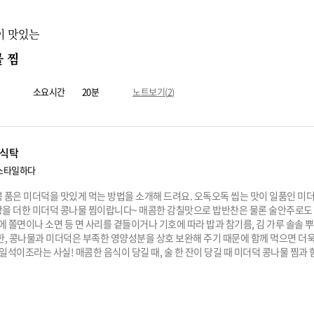
이 맛있는
 찜
소요시간
20분
노트보기(
2
)
식탁
스타일하다
 품은 미더덕을 맛있게 먹는 방법을 소개해 드려요. 오독오독 씹는 맛이 일품인 미
을 더한 미더덕 콩나물 찜이랍니다~ 매콤한 감칠맛으로 밥반찬은 물론 술안주로도 
스에 쫄면이나 소면 등 면 사리를 곁들이거나 기호에 따라 밥과 참기름, 김 가루 솔솔 
한, 콩나물과 미더덕은 부족한 영양성분을 상호 보완해 주기 때문에 함께 먹으면 더욱
 일석이조라는 사실! 매콤한 음식이 당길 때, 술 한 잔이 당길 때 미더덕 콩나물 찜과