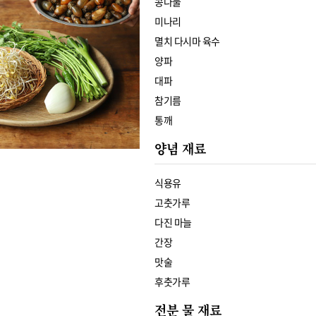
콩나물
미나리
멸치 다시마 육수
양파
대파
참기름
통깨
양념 재료
식용유
고춧가루
다진 마늘
간장
맛술
후춧가루
전분 물 재료