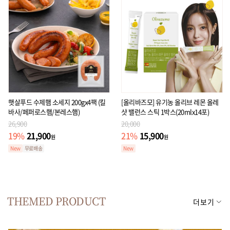
햇살푸드 수제햄 소세지 200gx4팩 (킬
[올리바즈모] 유기농 올리브 레몬 올레
바사/페퍼로스햄/본레스햄)
샷 밸런스 스틱 1박스(20mlx14포)
26,900
20,000
21,900
15,900
19
%
21
%
원
원
New
무료배송
New
THEMED PRODUCT
더보기