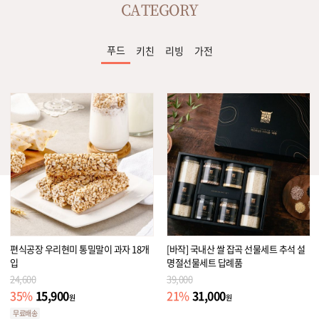
CATEGORY
푸드
키친
리빙
가전
편식공장 우리현미 통밀말이 과자 18개
[바작] 국내산 쌀 잡곡 선물세트 추석 설
입
명절선물세트 답례품
24,600
39,000
15,900
31,000
35
%
21
%
원
원
무료배송