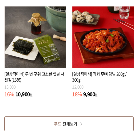
[일상적미식] 두 번 구워 고소한 옛날 서
[일상적미식] 직화 무뼈 닭발 200g /
천김(16봉)
300g
13,000
12,000
10,900
9,900
16
%
18
%
원
원
푸드
전체보기