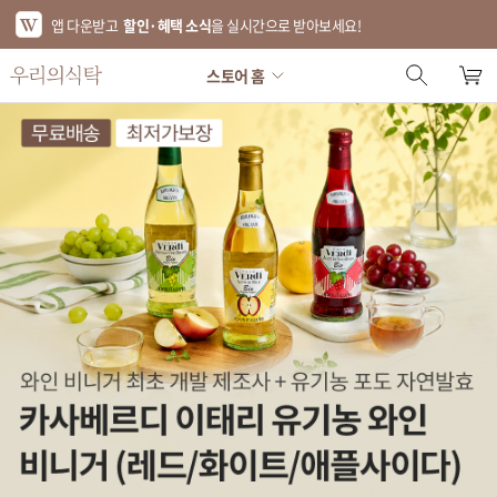
앱 다운받고
할인·혜택 소식
을 실시간으로 받아보세요!
스토어 홈
스토어 홈
에디터 추천
한정특가
베스트
신상품
기획전
브랜드
푸드
키친