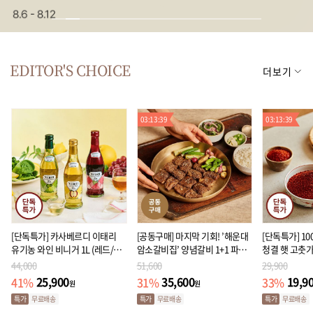
리빙
가전
EDITOR'S CHOICE
더보기
03:13:38
03:13:38
[단독특가] 카사베르디 이태리
[공동구매] 마지막 기회! ’해운대
[단독특가] 10
유기농 와인 비니거 1L (레드/화
암소갈비집’ 양념갈비 1+1 파격
청결 햇 고춧
이트/애플사이다)
가
44,000
51,600
29,900
25,900
35,600
19,9
41
%
31
%
33
%
원
원
특가
무료배송
특가
무료배송
특가
무료배송