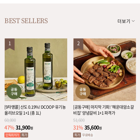
BEST SELLERS
더보기
1
2
[9차앵콜] 산도 0.19%! DCOOP 유기농
[공동구매] 마지막 기회! ’해운대암소갈
올리브오일 1+1 (총 1L)
비집’ 양념갈비 1+1 파격가
60,000
51,600
31,900
35,600
47
%
31
%
원
원
단독최저가
특가
특가
무료배송