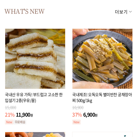
WHAT'S NEW
더보기
국내산 우유 가득! 부드럽고 고소한 한
국내제조! 오독오독 별미반찬 궁채장아
입설기 2종(우유/꿀)
찌 500g/1kg
15,000
10,900
11,900
6,900
21
%
37
%
원
원
New
무료배송
New