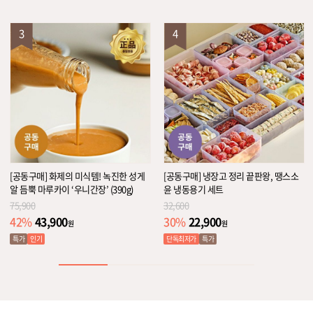
3
4
[공동구매] 화제의 미식템! 녹진한 성게
[공동구매] 냉장고 정리 끝판왕, 땡스소
알 듬뿍 마루카이 ‘우니간장’ (390g)
윤 냉동용기 세트
75,900
32,600
43,900
22,900
42
%
30
%
원
원
특가
인기
단독최저가
특가