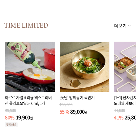
TIME LIMITED
더보기
화르르 가열요리용 엑스트라버
[놋담] 방짜유기 옥면기
[1+1] 전자렌
진 올리브오일 500ml, 1개
노테일 세보리
198,000
기
99,900
44,000
89,000
55
%
원
19,900
25,8
80
%
41
%
원
무료배송