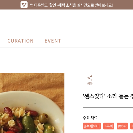
앱 다운받고
할인·혜택 소식
을 실시간으로 받아보세요!
CURATION
EVENT
공유
'센스있다' 소리 듣는
주요 재료
#훈제연어
#문어
#명란