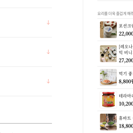
요리를 더욱 즐겁게 해주는
포션크림치
22,00
[레오나르
믹 비니
27,20
먹기 좋
8,800
테라마리
10,20
휴바트 
18,80