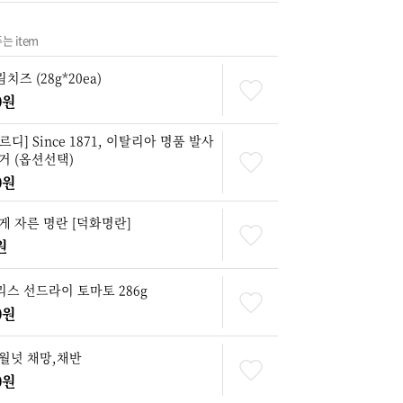
 item
즈 (28g*20ea)
0원
디] Since 1871, 이탈리아 명품 발사
거 (옵션선택)
0원
게 자른 명란 [덕화명란]
원
스 선드라이 토마토 286g
0원
월넛 채망,채반
0원