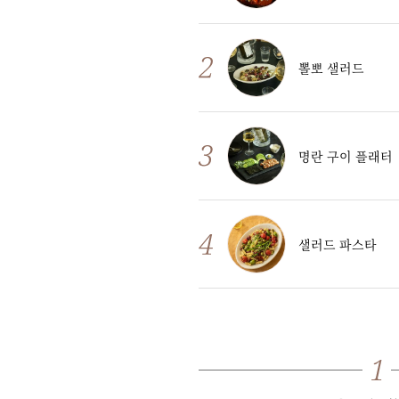
뽈뽀 샐러드
명란 구이 플래터
샐러드 파스타