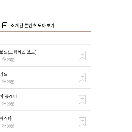
소개된 콘텐츠 모아보기
보드(크림치즈 보드)
20분
샐러드
20분
이 플래터
20분
 파스타
30분