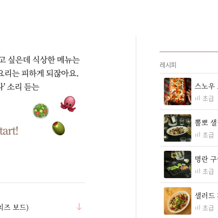
레시피
스노우 
초급
뽈뽀 
초급
명란 구
초급
샐러드
치즈 보드)
초급