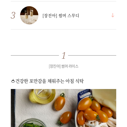
[장진아] 썸머 스무디
[장진아] 썸머 라이스
🍅건강한 포만감을 채워주는 아침 식탁