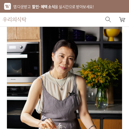
앱 다운받고
할인·혜택 소식
을 실시간으로 받아보세요!
스토어 홈
에디터 추천
한정특가
베스트
신상품
기획전
브랜드
푸드
키친