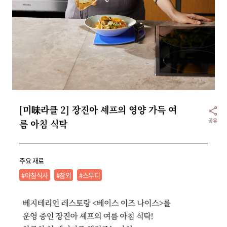
리빙
가전
[미味라클 2] 장진아 셰프의 영양 가득 여
공유
름 아침 식탁
주요 재료
#아침식사
#참외
#스무디