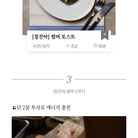
[장진아] 썸머 토스트
#
간단요리
초급
05분
[장진아] 썸머 스무디
🍌단 2분 투자로 에너지 충전