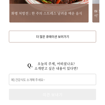
🍱 도
화병 처방전 : 한 주의 스트레스 날려줄 매운 음식
이' 요
더 많은 큐레이션 보러가기
오늘의 주제, 어떠셨나요?
소개받고 싶은 내용이 있다면?
의견 보내기