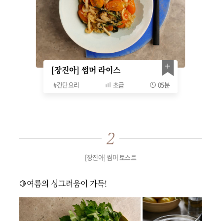
[장진아] 썸머 라이스
#
간단요리
초급
05분
[장진아] 썸머 토스트
🍋여름의 싱그러움이 가득!