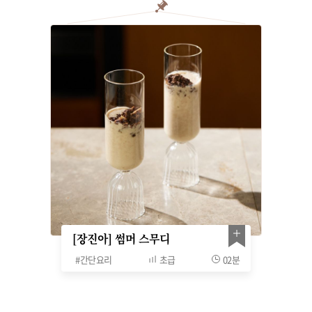
[장진아] 썸머 스무디
#
간단요리
초급
02분