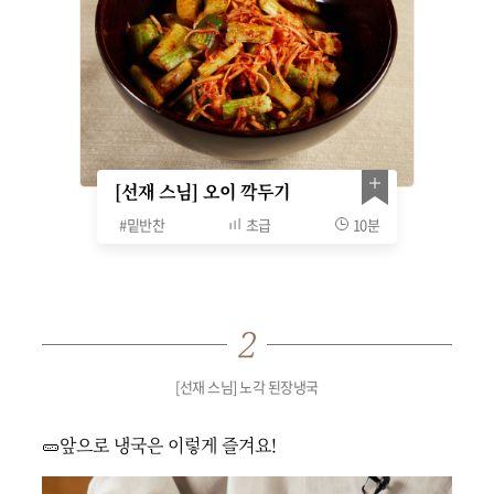
[선재 스님] 오이 깍두기
#
밑반찬
초급
10분
[선재 스님] 노각 된장냉국
🥒앞으로 냉국은 이렇게 즐겨요!