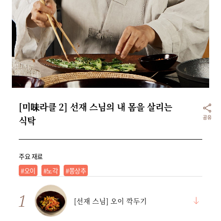
리빙
가전
[미味라클 2] 선재 스님의 내 몸을 살리는 
공유
식탁
주요 재료
#오이
#노각
#쫑상추
[선재 스님] 오이 깍두기