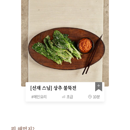
[선재 스님] 상추 불뚝전
#
메인요리
초급
10분
뭐 해먹지?