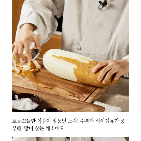
꼬들꼬들한 식감이 일품인 노각! 수분과 식이섬유가 풍
부해  많이 찾는 채소예요.