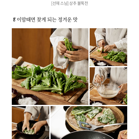
[선재 스님] 상추 불뚝전
🥬이맘때면 찾게 되는 정겨운 맛