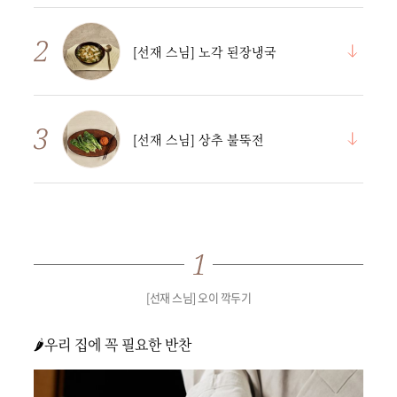
[선재 스님] 노각 된장냉국
[선재 스님] 상추 불뚝전
[선재 스님] 오이 깍두기
🌶우리 집에 꼭 필요한 반찬