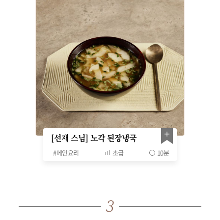
[선재 스님] 노각 된장냉국
#
메인요리
초급
10분