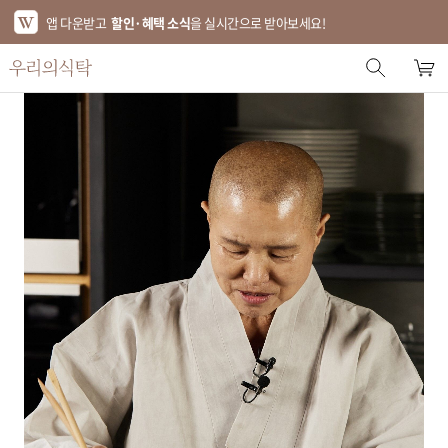
앱 다운받고
할인·혜택 소식
을 실시간으로 받아보세요!
스토어 홈
에디터 추천
한정특가
베스트
신상품
기획전
브랜드
푸드
키친