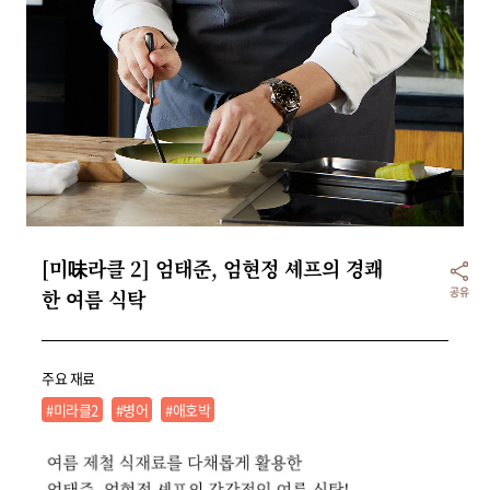
리빙
가전
[미味라클 2] 엄태준, 엄현정 셰프의 경쾌
공유
한 여름 식탁
주요 재료
#미라클2
#병어
#애호박