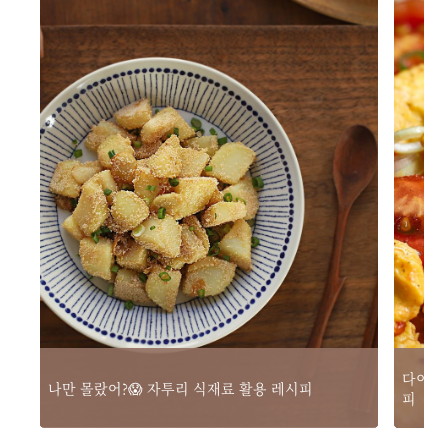
다이어트
나만 몰랐어?😱 자투리 식재료 활용 레시피
피