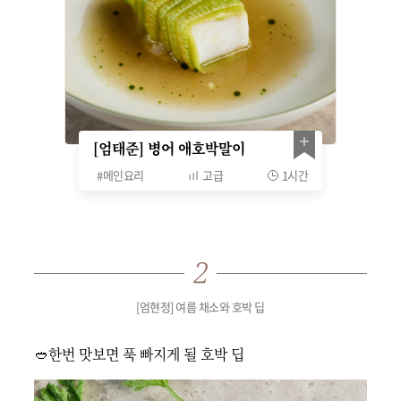
[엄태준] 병어 애호박말이
#
메인요리
고급
1시간
[엄현정] 여름 채소와 호박 딥
🥙한번 맛보면 푹 빠지게 될 호박 딥