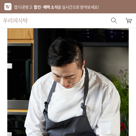
앱 다운받고
할인·혜택 소식
을 실시간으로 받아보세요!
스토어 홈
에디터 추천
한정특가
베스트
신상품
기획전
브랜드
푸드
키친