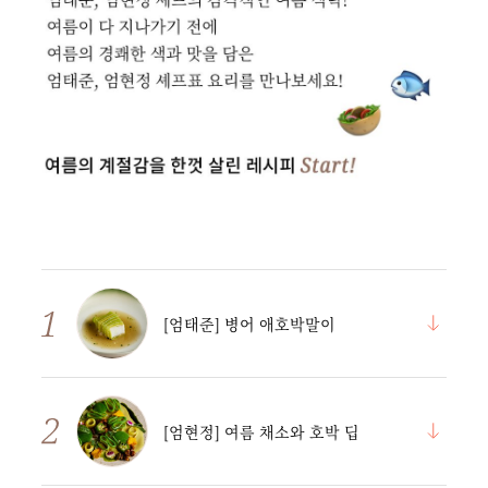
[엄태준] 병어 애호박말이
[엄현정] 여름 채소와 호박 딥