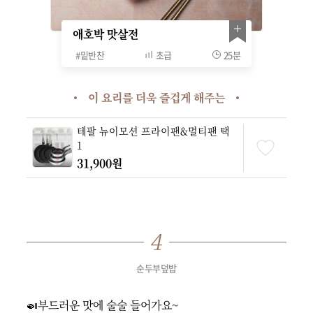
애호박 맛살전
#
밑반찬
초급
25분
이 요리를 더욱 즐겁게 해주는
테팔 뉴이모션 프라이팬&멀티팬 택
1
31,900원
순두부덮밥
🍛부드러운 맛에 술술 들어가요~