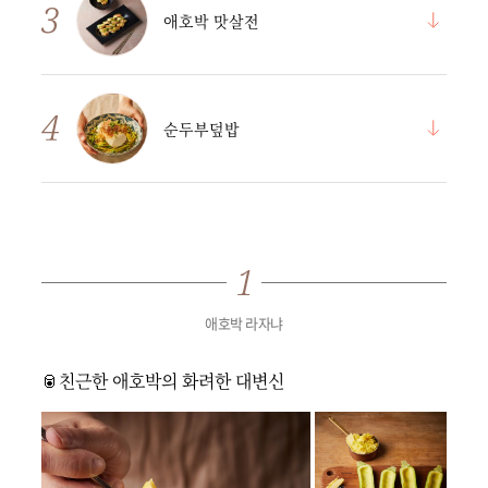
애호박 맛살전
순두부덮밥
애호박 라자냐
🥫친근한 애호박의 화려한 대변신