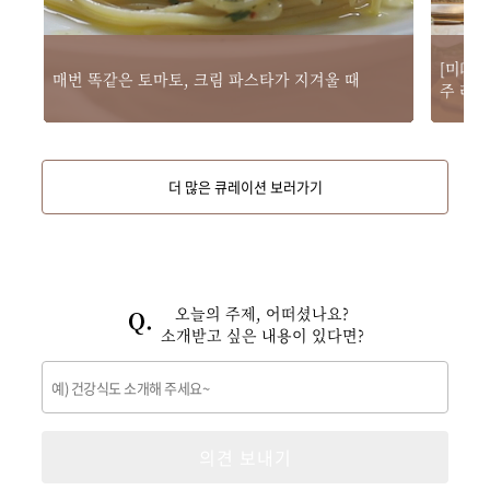
[미味
매번 똑같은 토마토, 크림 파스타가 지겨울 때 
주 레
더 많은 큐레이션 보러가기
오늘의 주제, 어떠셨나요?
소개받고 싶은 내용이 있다면?
의견 보내기