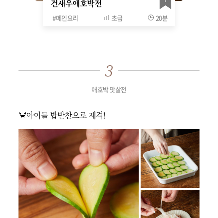
건새우애호박전
#
메인요리
초급
20분
애호박 맛살전
🦀아이들 밥반찬으로 제격!