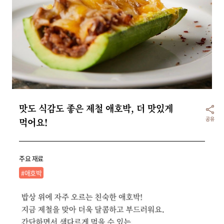
리빙
가전
맛도 식감도 좋은 제철 애호박, 더 맛있게 
공유
먹어요!
주요 재료
#애호박