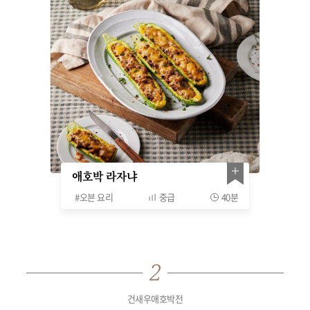
애호박 라자냐
#
오븐 요리
중급
40분
건새우애호박전