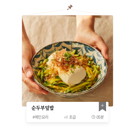
순두부덮밥
#
메인요리
초급
05분