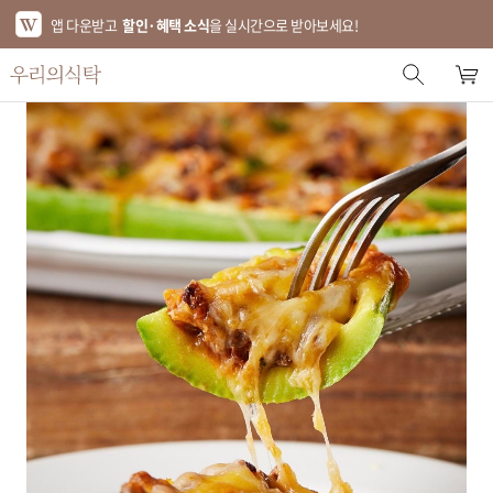
앱 다운받고
할인·혜택 소식
을 실시간으로 받아보세요!
스토어 홈
에디터 추천
한정특가
베스트
신상품
기획전
브랜드
푸드
키친