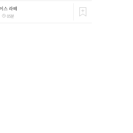
이스 라떼
05분