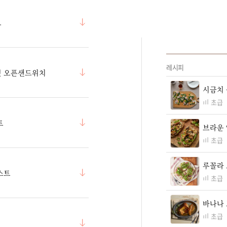
드
레시피
섯 오픈샌드위치
시금치
초급
트
브라운
초급
루꼴라 
스트
초급
바나나
초급