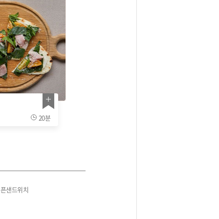
20분
오픈샌드위치