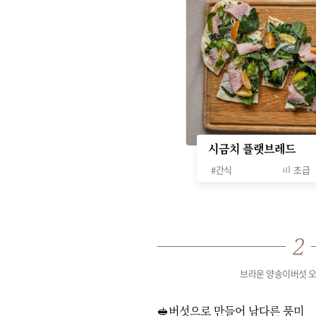
시금치 플랫브레드
#
간식
초급
브라운 양송이버섯 
🥪버섯으로 만들어 남다른 풍미