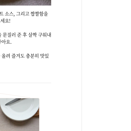
 소스, 그리고 짭짤함을 
세요!

늘을 문질러 준 후 살짝 구워내
요. 

컨을 올려 즐겨도 충분히 맛있