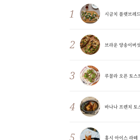
시금치 플랫브레
브라운 양송이버
루꼴라 오픈 토스
바나나 프렌치 토
홍시 아이스 라떼