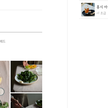
홍시 아
초급
브레드