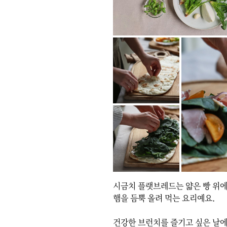
시금치 플랫브레드는 얇은 빵 위에
햄을 듬뿍 올려 먹는 요리예요.

건강한 브런치를 즐기고 싶은 날에