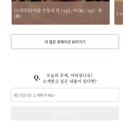
[스테잇K] 여름 안동의 맛 | ep1. 어(漁) | ep2. 채
I can
(菜)
더 많은 큐레이션 보러가기
오늘의 주제, 어떠셨나요?
소개받고 싶은 내용이 있다면?
의견 보내기