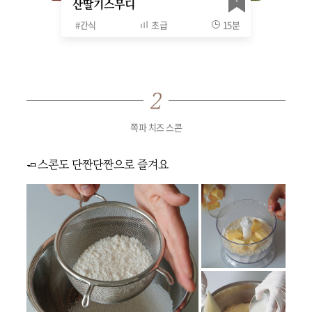
산딸기스무디
#
간식
초급
15분
쪽파 치즈 스콘
🧈스콘도 단짠단짠으로 즐겨요