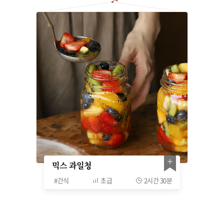
믹스 과일청
#
간식
초급
2시간 30분