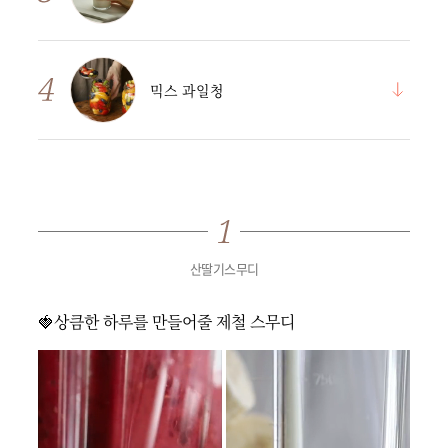
믹스 과일청
산딸기스무디
🍓상큼한 하루를 만들어줄 제철 스무디