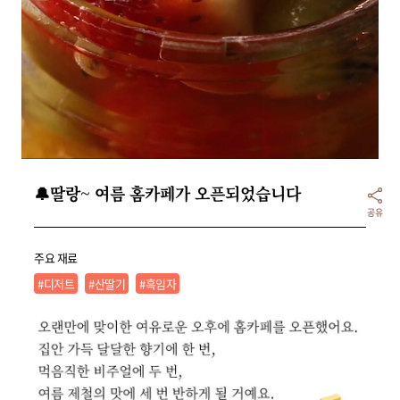
리빙
가전
🔔딸랑~ 여름 홈카페가 오픈되었습니다
공유
주요 재료
#디저트
#산딸기
#흑임자