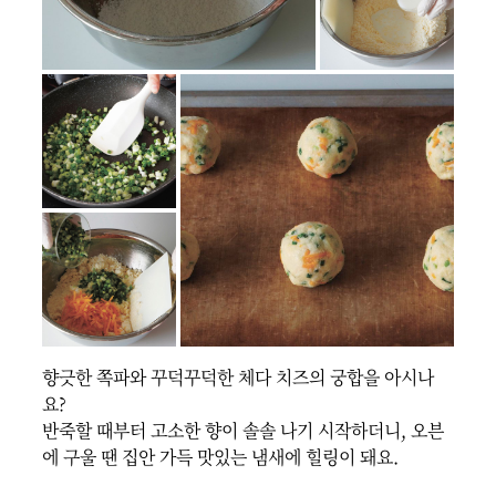
향긋한 쪽파와 꾸덕꾸덕한 체다 치즈의 궁합을 아시나
요?

반죽할 때부터 고소한 향이 솔솔 나기 시작하더니, 오븐
에 구울 땐 집안 가득 맛있는 냄새에 힐링이 돼요.
