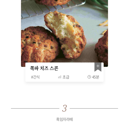
쪽파 치즈 스콘
#
간식
초급
45분
흑임자라떼