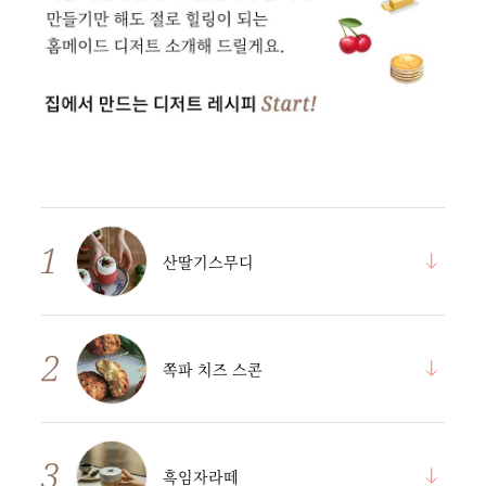
산딸기스무디
쪽파 치즈 스콘
흑임자라떼