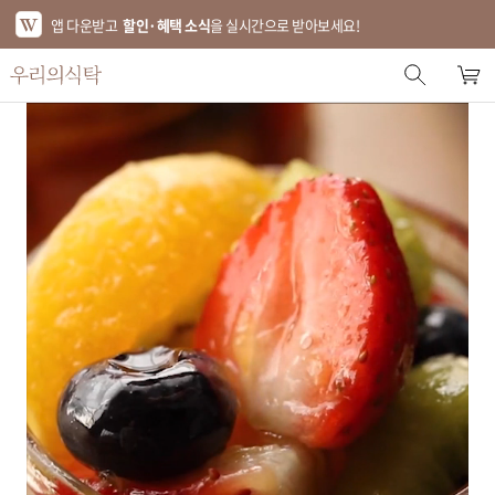
앱 다운받고
할인·혜택 소식
을 실시간으로 받아보세요!
스토어 홈
에디터 추천
한정특가
베스트
신상품
기획전
브랜드
푸드
키친