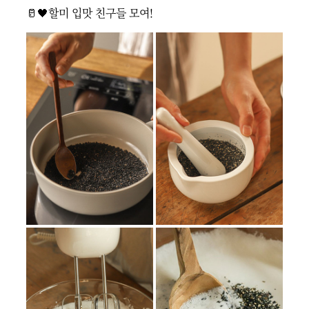
🥛🖤할미 입맛 친구들 모여!