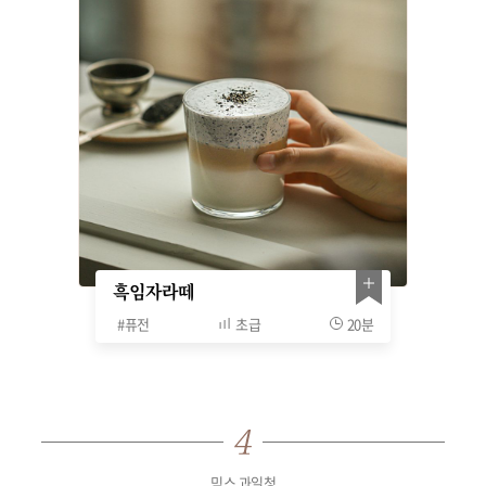
흑임자라떼
#
퓨전
초급
20분
믹스 과일청