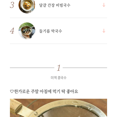
달걀 간장 비빔국수
들기름 막국수
미역 콩국수
🤍한가로운 주말 아침에 먹기 딱 좋아요