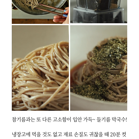
참기름과는 또 다른 고소함이 입안 가득~ 들기름 막국수!

냉장고에 먹을 것도 없고 재료 손질도 귀찮을 때 20분 컷