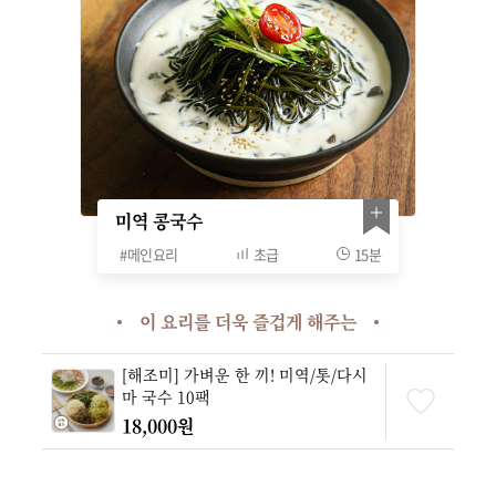
미역 콩국수
#
메인요리
초급
15분
이 요리를 더욱 즐겁게 해주는
[해조미] 가벼운 한 끼! 미역/톳/다시
마 국수 10팩
18,000원