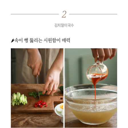
김치말이국수
🌶속이 뻥 뚫리는 시원함이 매력