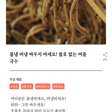
리빙
가전
물냉 비냉 싸우지 마세요! 불호 없는 여름 
공유
국수
주요 재료
#국수
#콩국수
#비빔국수
#막국수