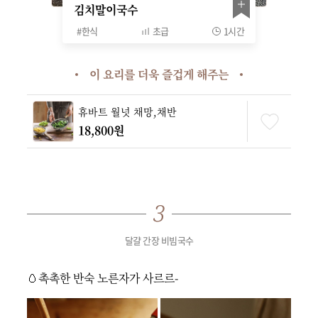
김치말이국수
#
한식
초급
1시간
이 요리를 더욱 즐겁게 해주는
휴바트 월넛 채망,채반
18,800원
달걀 간장 비빔국수
🥚촉촉한 반숙 노른자가 사르르-