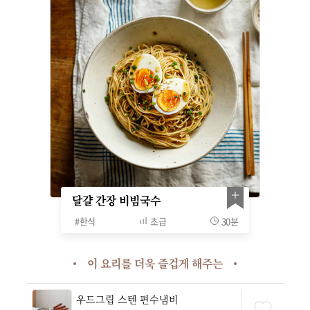
달걀 간장 비빔국수
#
한식
초급
30분
이 요리를 더욱 즐겁게 해주는
우드그립 스텐 편수냄비