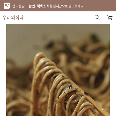
앱 다운받고
할인·혜택 소식
을 실시간으로 받아보세요!
스토어 홈
에디터 추천
한정특가
베스트
신상품
기획전
브랜드
푸드
키친