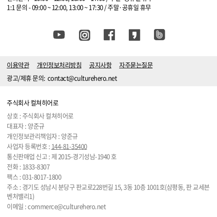
1:1 문의 - 09:00 ~ 12:00, 13:00 ~ 17:30 / 주말·공휴일 휴무
이용약관
개인정보처리방침
공지사항
자주묻는질문
광고/제휴 문의:
contact@culturehero.net
주식회사 컬쳐히어로
상호 : 주식회사 컬쳐히어로
대표자 : 양준규
개인정보관리책임자 : 양준규
사업자 등록번호 :
144-81-35400
통신판매업 신고 : 제 2015-경기성남-1940 호
전화 :
1833-8307
팩스 : 031-8017-1800
주소 : 경기도 성남시 분당구 판교로228번길 15, 3동 10층 1001호(삼평동, 판 교세븐
벤처밸리1)
이메일 :
commerce@culturehero.net