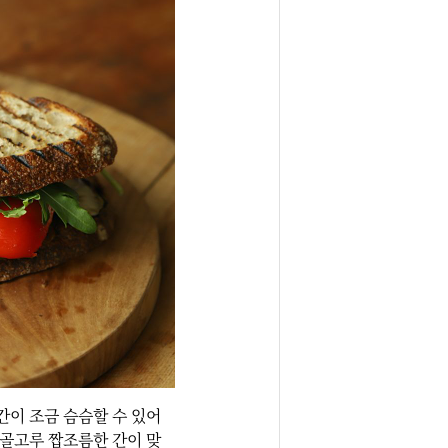
가 간이 조금 슴슴할 수 있어
 골고루 짭조름한 간이 맞