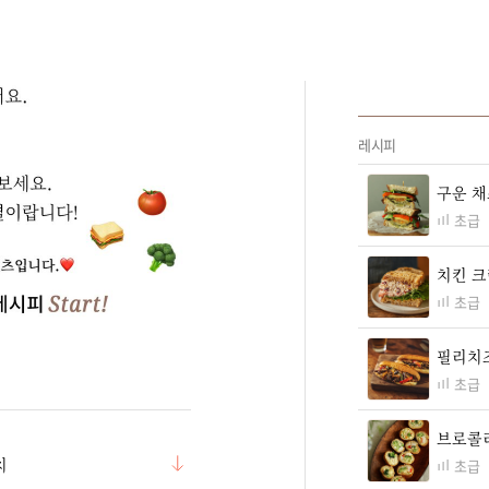
레시피
구운 채
초급
치킨 
초급
필리치
초급
브로콜
치
초급