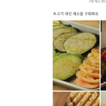
구운 채소 샌
🍅고기 대신 채소를 구워봐요