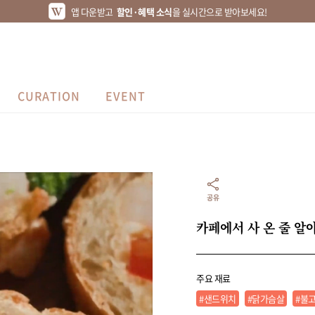
앱 다운받고
할인·혜택 소식
을 실시간으로 받아보세요!
CURATION
EVENT
공유
카페에서 사 온 줄 알
주요 재료
#샌드위치
#닭가슴살
#불