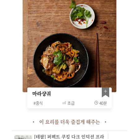
마라샹궈
#
중식
초급
40분
이 요리를 더욱 즐겁게 해주는
[테팔] 퍼펙트 쿠킹 다크 인덕션 프라