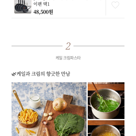
이팬 택1
48,500원
케일 크림파스타
🌿케일과 크림의 향긋한 만남