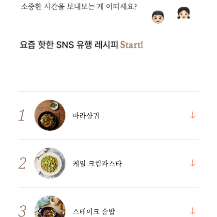
마라샹궈
케일 크림파스타
스테이크 솥밥