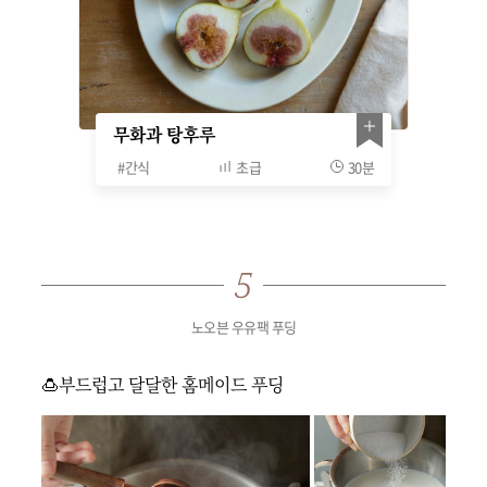
무화과 탕후루
#
간식
초급
30분
노오븐 우유팩 푸딩
🍮부드럽고 달달한 홈메이드 푸딩