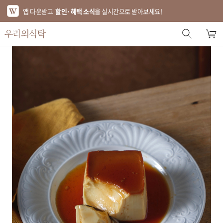
앱 다운받고
할인·혜택 소식
을 실시간으로 받아보세요!
스토어 홈
에디터 추천
한정특가
베스트
신상품
기획전
브랜드
푸드
키친