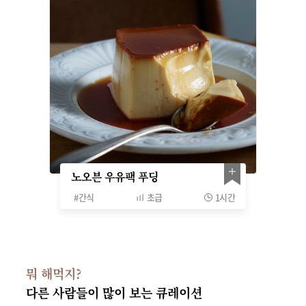
노오븐 우유팩 푸딩
#
간식
초급
1시간
뭐 해먹지?
다른 사람들이 많이 보는 큐레이션