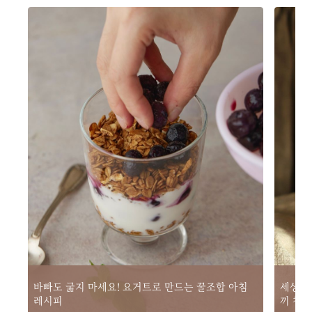
바빠도 굶지 마세요! 요거트로 만드는 꿀조합 아침 
세상이 
레시피
끼 챙기