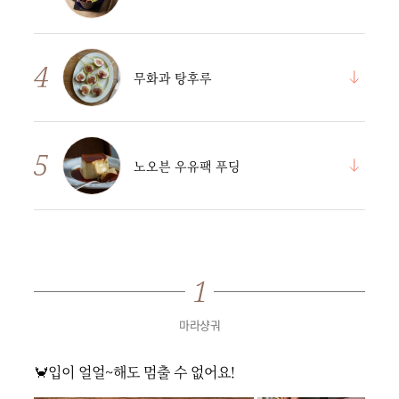
무화과 탕후루
노오븐 우유팩 푸딩
마라샹궈
🦀입이 얼얼~해도 멈출 수 없어요!