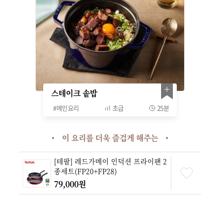
스테이크 솥밥
#
메인요리
초급
25분
이 요리를 더욱 즐겁게 해주는
[테팔] 레드가메이 인덕션 프라이팬 2
종세트(FP20+FP28)
79,000원