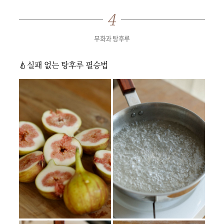
무화과 탕후루
🍐실패 없는 탕후루 필승법