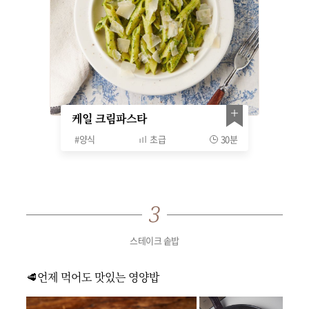
케일 크림파스타
#
양식
초급
30분
스테이크 솥밥
🥩언제 먹어도 맛있는 영양밥