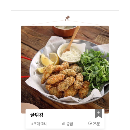
굴튀김
#
초대요리
중급
25분