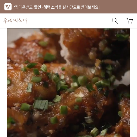
앱 다운받고
할인·혜택 소식
을 실시간으로 받아보세요!
스토어 홈
에디터 추천
한정특가
베스트
신상품
기획전
브랜드
푸드
키친