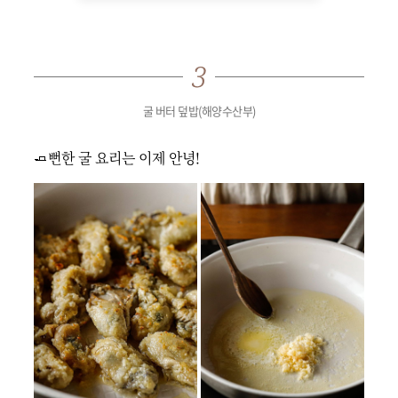
굴 버터 덮밥(해양수산부)
🧈뻔한 굴 요리는 이제 안녕!