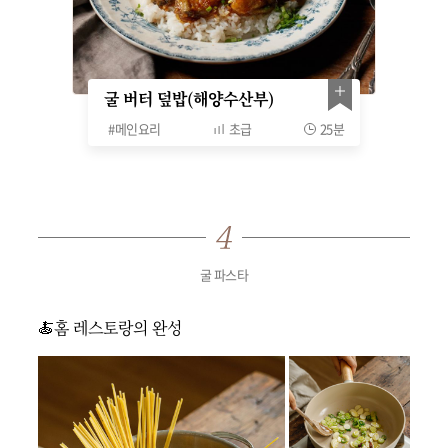
굴 버터 덮밥(해양수산부)
#
메인요리
초급
25분
굴 파스타
🍝홈 레스토랑의 완성