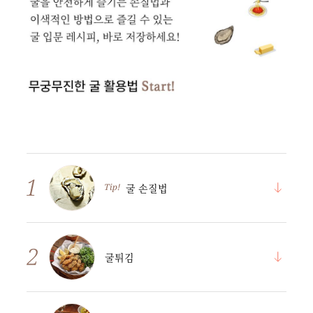
굴 손질법
굴튀김