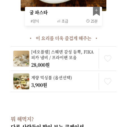
굴 파스타
#
양식
초급
25분
이 요리를 더욱 즐겁게 해주는
[네오플램] 스웨덴 감성 듬뿍, FIKA
피카 냄비 / 프라이팬 모음
28,000원
계량 믹싱볼 (옵션선택)
3,900원
뭐 해먹지?
다른 사람들이 많이 보는 큐레이션