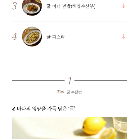
굴 버터 덮밥(해양수산부)
굴 파스타
굴 손질법
🦪바다의 영양을 가득 담은 ‘굴’