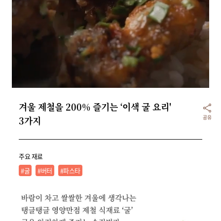
리빙
가전
겨울 제철을 200% 즐기는 ‘이색 굴 요리' 
공유
3가지
주요 재료
#굴
#버터
#파스타