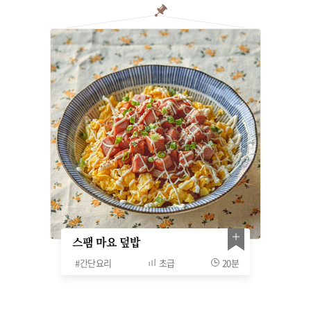
스팸 마요 덮밥
#
간단요리
초급
20분