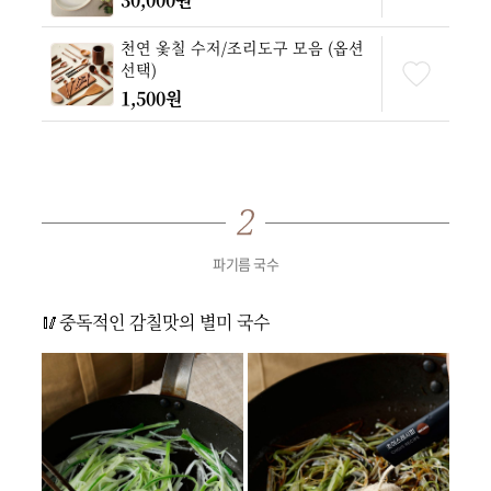
천연 옻칠 수저/조리도구 모음 (옵션
선택)
1,500원
파기름 국수
🥢중독적인 감칠맛의 별미 국수