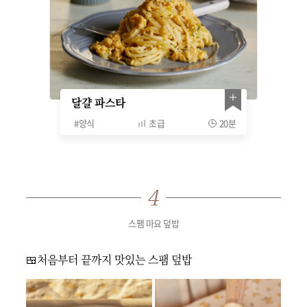
달걀 파스타
#
양식
초급
20분
스팸 마요 덮밥
🍱처음부터 끝까지 맛있는 스팸 덮밥