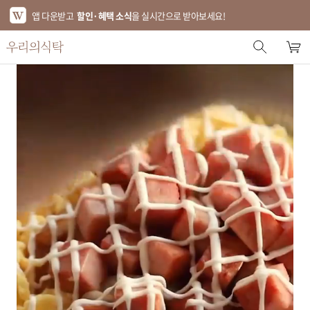
앱 다운받고
할인·혜택 소식
을 실시간으로 받아보세요!
스토어 홈
에디터 추천
한정특가
베스트
신상품
기획전
브랜드
푸드
키친