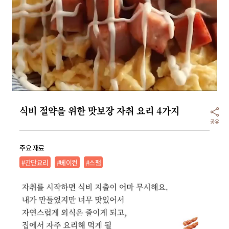
리빙
가전
식비 절약을 위한 맛보장 자취 요리 4가지
공유
주요 재료
#간단요리
#베이컨
#스팸