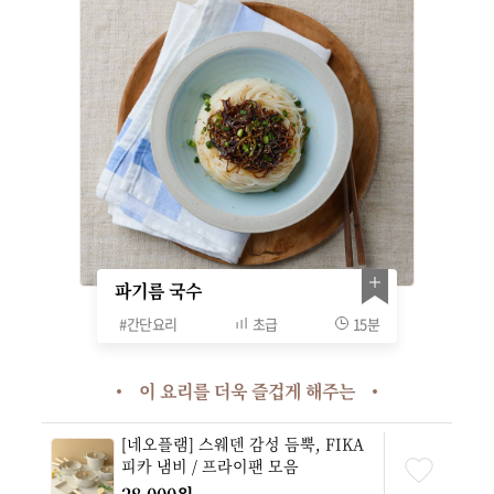
파기름 국수
#
간단요리
초급
15분
이 요리를 더욱 즐겁게 해주는
[네오플램] 스웨덴 감성 듬뿍, FIKA
피카 냄비 / 프라이팬 모음