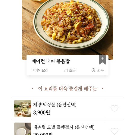
베이컨 대파 볶음밥
#
메인요리
초급
20분
이 요리를 더욱 즐겁게 해주는
계량 믹싱볼 (옵션선택)
3,900원
내츄럴 오벌 플랫접시 (옵션선택)
30,000원